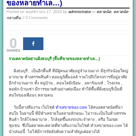
ของหลายทำเล…)
Posted on
พฤศจิกายน 17, 2019
by
administrator
in
ตลาดนัด
,
ตลาดนัด
กลางคืน
// 0 Comments
0
SHARES
รวมตลาดนัดย่านฝั่งธนบุรี (พื้นที่ขายของหลายทำเล…)
ฝั่งธนบุรี…เป็นอีกพื้นที่ ที่มีผู้คนอาศัยอยู่จำนวนมาก มีธุรกิจน้อยใหญ่
มากมาย ห้างสรรพสินค้า คอมมูนิตี้มอลล์ รวมไปถึงโครงการที่อยู่อาศัย
อีกจำนวนมาก ทั้ง หมู่บ้าน , คอนโดมิเนียม , อพาร์เมนท์ , โรงแรม ,
หอพัก-บ้านเช่า มีการขยายตัวอย่างต่อเนื่อง ทำให้พื้นที่ฝั่งธนบุรีเป็นที่
สนใจของเพื่อนๆ หลายคน
วันนี้ทางทีมงาน เว็บไซต์
ทำเลขายของ.com
ได้สนอตลาดนัดที่น่า
สนใจ ในย่านนี้ ที่มีทำเลขายในหลายลักษณะ ไม่ว่าจะเป็นในห้างสรรพ
สินค้า ใกล้โรงพยาบาล , ใกล้จุดขึ้นลงรถประจำทาง , หรือ ในเขต
ชุมชน ซึ่งในตลาดละตลาดที่ทางทีมงานเว็บไซต์ ทำเลขายของ.com ได้
นำเสนอนี้ ไม่ได้มีการจัดอับดับความสำคัญแต่อย่างได้