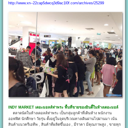
http://www.xn--22cap5dwcq3d9ac1l0f.com/archives/25299
INDY MARKET
เดอะมอลล์ท่าพระ พื้นที่ขายของอินดี้ในห้างเดอะมอล์
ตลาดนัดในห้างเดอลล์ท่าพระ เป็นกลุ่มลูกค้าที่เดินห้าง พนักงาน
ออฟฟิศ นักศีกษา วัยรุ่น ตั้งอยู่ในจุดบริเวณทางเดินผ่านไปผ่านมา เน้น
สินค้าแนวครีเอทีพ , สินค้าที่ผลิตขึ้นเอง , มีราคา มีคุณภาพสูง , ขายทุก