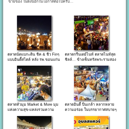
ขายของ ในฝั่งนี้อีกในโอกาสต่อไปครับ…
ตลาดนัดแบกะดิน ชิค & ชิว Finๆ
ตลาดกรีนเดย์ไนท์ ตลาดไนท์สุด
แบบอินดี้สไตล์ หลัง รพ.ขอนแก่น
ชิลล์… ข้างเซ็นทรัลพระรามสอง
ตลาดหัวมุม Market & More มุม
ตลาดอินดี้ ปิ่นเกล้า หลากหลาย
แห่งความสุข-แหล่งรวมความ
ความอร่อย ในบรรยากาศสบายๆ
สนุกสุดๆ ณ.แยกเกษตร-นวมินทร์