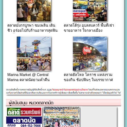
ตลาดมังกรบูรพา ชมเพลิน เดิน
ตลาดโต้รุ่ง อุบลสแควร์ พื้นที่เช่า
ชิว อร่อยไปกับร้านอาหารสุดฟิน
ขายอาหาร ใจกลางเมือง
บนพื้นที่กว่า 60 ไร่
อุบลราชธานี
Marina Market @ Central
ตลาดฮัลโหล โคราช แหล่งรวม
Marina ตลาดนัดยามค่ำคืน
ของกิน ช้อปฟินๆ ในบรรยากาศ
ใจกลางเมืองพัทยา
HangOut สุดชิล…
ผู้สนับสนุน หมวดตลาดนัด