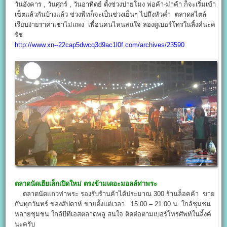
วันอังคาร , วันศุกร์ , วันอาทิตย์ ตั้งช่วงบ่ายโมง พ่อค้า-ม่าค้า ก็จะเริ่มเข้า
เซ็ตแล้วกันบ้างแล้ว ช่วงพีทก็จะเป็นช่วงเย็นๆ ไปถึงหัวค่ำ ตลาดสไตล์
เรียบง่ายราคาเช่าไม่แพง เพื่อนคนไหนสนใจ ลองดูเบอร์โทรในลิ้งค์นะค
รัช
http://www.xn--22cap5dwcq3d9ac1l0f.com/archives/23590
ตลาดนัดเฮียเล็กเปิดใหม่ ตรงข้ามเดอะมอลล์ท่าพระ
ตลาดนัดแถวท่าพระ รองรับร้านค้าได้ประมาณ 300 ร้านล็อคค้า ขาย
กันทุกวันทร์ ของสัปดาห์ ขายตั้งแต่เวลา 15:00 – 21:00 น. ใกล้ชุมชน
หลายชุมชน ใกล้บีทีเอสตลาดพลู สนใจ ติดต่อตามเบอร์โทรศัพท์ในลิ้งค์
นะครับ