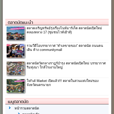
ตลาดนัดแนะนำ
ตลาดเจริญทรัพย์รุ่งเรืองไนท์มาร์เก็ต ตลาดนัดเปิดใหม่
คลองหลวง 17 (ชุมชนไวท์เฮ้าส์)
รวมวีดีโอบรรยากาศ “ทำเลขายของ” ตลาดนัด ถนนคน
เดิน ห้าง communitymall
ตลาดนัดวัดกลางราฎร์บำรุง ตลาดนัดเปิดใหม่ บรรยากาศ
ริมทุ่งนา ใกล้โรงงานใหญ่
ใจFull Market เปิดแล้ว!!! ตลาดในสวนแห่งใหม่ของ
จังหวัดนครนายก
เมนูตลาดนัด
หน้ารวมตลาดนัด