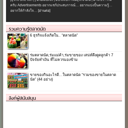
ครับ Advertisements อยากแชร์ประสบการณ์… อยากแบ่งปั้นความรู้…
อยากให้กำลังใจ…
[อ่านต่อ]
รวมความรู้ตลาดนัด
6 ธุรกิจแจ้งเกิดใน.. “ตลาดนัด”
ร่มตลาดนัด,ร่มแม่ค้า,ร่มขายของ เสน่ห์ดึงดูดลูกค้า 7
ปัจจัยทำเงิน ที่ไม่ควรมองข้าม
ขายของกินอะไรดี…ในตลาดนัด “รวมของขายในตลาด
นัด” (44 อย่าง)
ลิงก์ผู้สนับสนุน