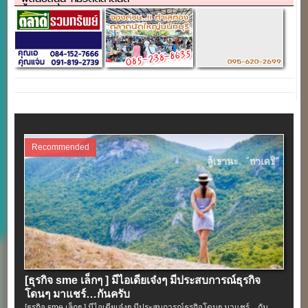
Recommended
[ธุรกิจ sme เล็กๆ ] มีไอเดียเจ๋งๆ มีประสบการณ์ธุรกิจ
โดนๆ มาแชร์…กันครับ
[ธุรกิจ sme เล็กๆ ] มีไอเดียเจ๋งๆ มีประสบการณ์ธุรกิจโดนๆ มาแชร์…กัน