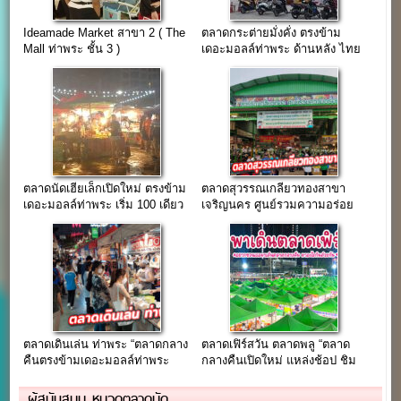
Ideamade Market สาขา 2 ( The
ตลาดกระต่ายมั่งคั่ง ตรงข้าม
Mall ท่าพระ ชั้น 3 )
เดอะมอลล์ท่าพระ ด้านหลัง ไทย
ช่วยไทย พลาซ่า
ตลาดนัดเฮียเล็กเปิดใหม่ ตรงข้าม
ตลาดสุวรรณเกลียวทองสาขา
เดอะมอลล์ท่าพระ เริ่ม 100 เดียว
เจริญนคร ศูนย์รวมความอร่อย
ติดถนนใหญ่
ตลาดเดินเล่น ท่าพระ “ตลาดกลาง
ตลาดเฟิร์สวัน ตลาดพลู “ตลาด
คืนตรงข้ามเดอะมอลล์ท่าพระ
กลางคืนเปิดใหม่ แหล่งช้อป ชิม
ใกล้ BTS ตลาดพลู”
ชิล ใกล้ตลาดพลู”
ผู้สนับสนุน หมวดตลาดนัด