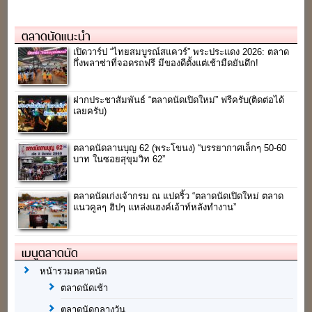
ตลาดนัดแนะนำ
เปิดวาร์ป “ไทยสมบูรณ์สแควร์” พระประแดง 2026: ตลาด
กึ่งพลาซ่าที่จอดรถฟรี มีของดีตั้งแต่เช้ามืดยันดึก!
ฝากประชาสัมพันธ์ “ตลาดนัดเปิดใหม่” ฟรีครับ(ติดต่อได้
เลยครับ)
ตลาดนัดลานบุญ 62 (พระโขนง) “บรรยากาศเล็กๆ 50-60
บาท ในซอยสุขุมวิท 62”
ตลาดนัดเก่งเจ้ากรม ณ แปดริ้ว “ตลาดนัดเปิดใหม่ ตลาด
แนวคูลๆ ฮิปๆ แหล่งแฮงค์เอ้าท์หลังทำงาน”
เมนูตลาดนัด
หน้ารวมตลาดนัด
ตลาดนัดเช้า
ตลาดนัดกลางวัน