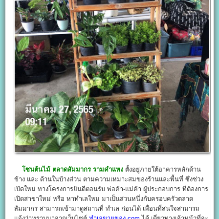
โซนต้นไม้ ตลาดสัมมากร รามคำแหง
ตั้งอยู่ภายใต้อาคารหลักด้าน
ข้าง และ ด้านในบ้างส่วน ตามความเหมาะสมของร้านและพื้นที่ ซึ่งช่วง
เปิดใหม่ ทางโครงการยินดีตอนรับ พ่อค้า-แม่ค้า ผู้ประกอบการ ที่ต้องการ
เปิดสาขาใหม่ หรือ หาทำเลใหม่ มาเป็นส่วนหนึ่งกับครอบครัวตลาด
สัมมากร สามารถเข้ามาดูสถานที่-ทำเล ก่อนได้ เพื่อนที่สนใจสามารถ
แจ้งว่าทราบมาจากเว็บไซต์
ทำเลขายของ.com
ได้ เดี่ยวทางเจ้าหน้าที่จะ