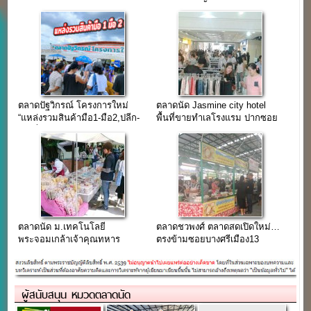
ใหม่ 300 กว่าร้านค้า
ตลาดปัฐวิกรณ์ โครงการใหม่
ตลาดนัด Jasmine city hotel
“แหล่งรวมสินค้ามือ1-มือ2,ปลีก-
พื้นที่ขายทำเลโรงแรม ปากซอย
ส่ง,เริ่มต้น 2 บาท”
สุขุมวิท 23
ตลาดนัด ม.เทคโนโลยี
ตลาดชวพงศ์ ตลาดสดเปิดใหม่…
พระจอมเกล้าเจ้าคุณทหาร
ตรงข้ามซอยบางศรีเมือง13
ลาดกระบัง ขายทุกวันพุธ
ผู้สนับสนุน หมวดตลาดนัด