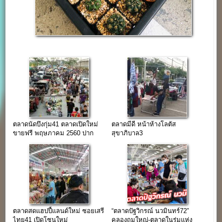
ตลาดนัดบึงกุ่ม41 ตลาดเปิดใหม่
ตลาดมีดี หน้าห้างโลตัส
ขายฟรี พฤษภาคม 2560 ปาก
สุขาภิบาล3
ซอยเสรีไทย41
ตลาดสดแฮปปี้แลนด์ใหม่ ซอยเสรี
“ตลาดปัฐวิกรณ์ นวมินทร์72”
ไทย41 เปิดโซนใหม่
คลองถมใหญ่-ตลาดในร่มแห่ง