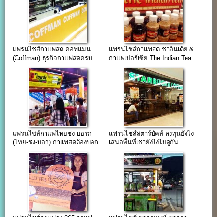
แฟรนไชส์กาแฟสด คอฟแมน
แฟรนไชส์กาแฟสด ชาอินเดีย &
(Coffman) ธุรกิจกาแฟสดครบ
กาแฟเปอร์เซีย The Indian Tea
วงจร
แฟรนไชส์กาแฟไทยชง บอรก
แฟรนไชส์สตาร์บัคส์ ลงทุนยังไง
(ไทย-ชง-บอก) กาแฟสดต้องบอก
เสนอพื้นที่เช่ายังไงไปดูกัน