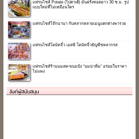
แฟรนไชส์ Potate (โปตาเต้) มันฝรั่งทอดยาว 30 ซ.ม. รูป
แบบใหม่ที่ไม่เหมือนใคร
แฟรนไชส์โจ๊กนานา กับหลากหลายเมนูแตกต่างพารวย
แฟรนไชส์โดนัทจิ๋ว เอสพี โดนัทจิ๋วธัญพืชหลากรส
แฟรนไชส์ร้านนมสด-ขนมปัง “นมน่าทิ่ม” อร่อยในราคา
ไม่แพง
ลิงก์ผู้สนับสนุน