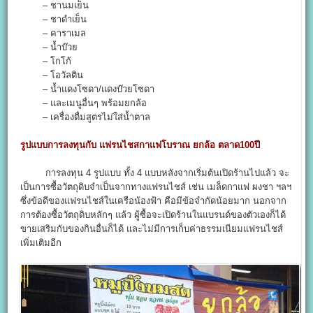
– ชานมเย็น
– ชาดำเย็น
– คาราเมล
– น้ำบ๊วย
– โกโก้
– โอวัลติน
– น้ำแดงโซดา/แดงบ๊วยโซดา
– และเมนูอื่นๆ พร้อมยกล้อ
– เครื่องดื่มสูตรไม่ใส่น้ำตาล
รูปแบบการลงทุนกับ แฟรนไชสกาแฟโบราณ ยกล้อ ตลาด100ปี
การลงทุน 4 รูปแบบ ทั้ง 4 แบบหลังจากเริ่มต้นเปิดร้านไปแล้ว จะ
เป็นการซื้อวัตถุดิบจำเป็นจากทางแฟรนไชส์ เช่น เมล็ดกาแฟ ผงชา ฯลฯ
ซึ่งข้อดีของแฟรนไชส์ในเครือน้องฟ้า คือมีข้อจำกัดน้อยมาก นอกจาก
การต้องซื้อวัตถุดิบหลักๆ แล้ว ผู้ซื้อจะเปิดร้านในแบรนด์ของตัวเองก็ได้
ขายเสริมกับของกินอื่นก็ได้ และไม่มีการเก็บค่าธรรมเนียมแฟรนไชส์
เพิ่มเติมอีก