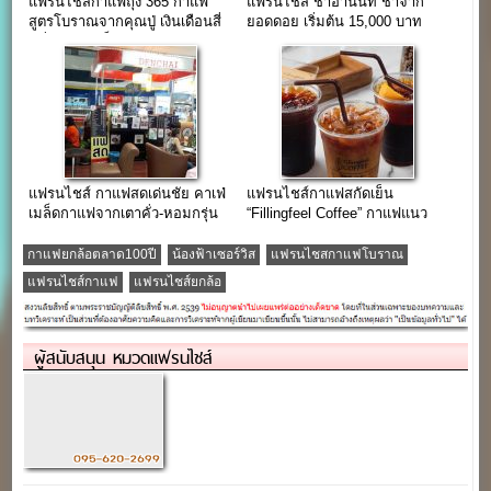
แฟรนไชส์กาแฟถุง 365 กาแฟ
แฟรนไชส์ ชาอานนท์ ชาจาก
สูตรโบราณจากคุณปู่ เงินเดือนสี่
ยอดดอย เริ่มต้น 15,000 บาท
หมื่นมาแลกก็ไม่ยอม
แฟรนไชส์ กาแฟสดเด่นชัย คาเฟ่
แฟรนไชส์กาแฟสกัดเย็น
เมล็ดกาแฟจากเตาคั่ว-หอมกรุ่น
“Fillingfeel Coffee” กาแฟแนว
เมืองแพร่
ใหม่ที่ต้องลอง…
กาแฟยกล้อตลาด100ปี
น้องฟ้าเซอร์วิส
แฟรนไชสกาแฟโบราณ
แฟรนไชส์กาแฟ
แฟรนไชส์ยกล้อ
ผู้สนับสนุน หมวดแฟรนไชส์