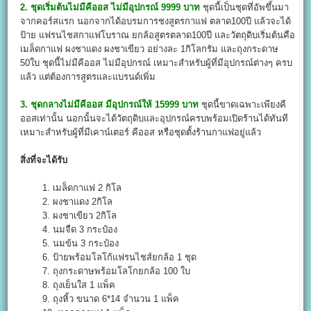
2. ชุดเริ่มต้นไม่มีคีออส ไม่มีอุปกรณ์ 9999 บาท
ชุดนี้เป็นชุดที่อัพขึ้นมา
จากคอร์สแรก นอกจากได้อบรมการชงสูตรกาแฟ ตลาด100ปี แล้วจะได้
ป้าย แฟรนไชสกาแฟโบราณ ยกล้อสูตรตลาด100ปี และวัตถุดิบเริ่มต้นคือ
เมล็ดกาแฟ ผงชาแดง ผงชาเขียว อย่างละ 1กิโลกรัม และถุงกระดาษ
50ใบ ชุดนี้ไม่มีคีออส ไม่มีอุปกรณ์ เหมาะสำหรับผู้ที่มีอุปกรณ์ต่างๆ ครบ
แล้ว แต่ต้องการสูตรและแบรนด์เพิ่ม
3. ชุดกลางไม่มีคีออส มีอุปกรณ์ให้ 15999 บาท
ชุดนี้ขาดเฉพาะเพียงคี
ออสเท่านั้น นอกนั้นจะได้วัตถุดิบและอุปกรณ์ครบพร้อมเปิดร้านได้ทันที
เหมาะสำหรับผู้ที่มีเคาน์เตอร์ คีออส หรือชุดตั้งร้านกาแฟอยู่แล้ว
สิ่งที่จะได้รับ
1. เมล็ดกาแฟ 2 กิโล
2. ผงชาแดง 2กิโล
3. ผงชาเขียว 2กิโล
4. นมจืด 3 กระป๋อง
5. นมข้น 3 กระป๋อง
6. ป้ายพร้อมโลโก้แฟรนไชส์ยกล้อ 1 ชุด
7. ถุงกระดาษพร้อมโลโกยกล้อ 100 ใบ
8. ถุงเย็นใส 1 แพ็ค
9. ถุงหิ้ว ขนาด 6*14 จำนวน 1 แพ็ค