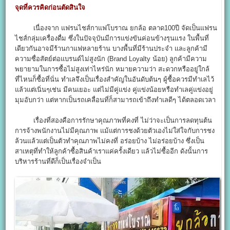
จุดที่ควรคิดก่อนตัดสินใจ
เนื่องจาก แฟรนไชส์กาแฟโบราณ ยกล้อ ตลาด100ปี จัดเป็นแฟรน
ไชส์กลุ่มเครื่องดื่ม ซึ่งในปัจจุบันมีการแข่งขันค่อนข้างรุนแรง ในพื้นที่
เดียวกันอาจมีร้านกาแฟหลายร้าน บางพื้นที่มีร้านประจำ และลูกค้ามี
ความซื่อสัตย์ต่อแบรนด์ไม่สูงนัก (Brand Loyalty น้อย) ลูกค้ามีความ
พยายามในการซื้อไม่สูงเท่าไหร่นัก หมายความว่า สะดวกหรืออยู่ใกล้
ที่ไหนก็ซื้อที่นั่น ทำเลจึงเป็นเรื่องสำคัญในอันดับต้นๆ ผู้ซื้อควรมีทำเลไว้
แล้วแต่เนิ่นๆเช่น มีคนเยอะ แต่ไม่มีคู่แข่ง คู่แข่งน้อยหรือทำเลคู่แข่งอยู่
มุมอับกว่า แต่หากเป็นรถเคลื่อนที่ก็สามารถเข้าถึงทำเลดีๆ ได้ตลอดเวลา
เรื่องที่สองคือการรักษาคุณภาพที่คงที่ ไม่ว่าจะเป็นการลดทุนต้น
การจ้างพนักงานไม่มีคุณภาพ แม้แต่การชงด้วยตัวเองไม่ใส่ใจกับการชง
ล้วนแล้วแต่เป็นตัวทำคุณภาพไม่คงที่ อร่อยบ้าง ไม่อร่อยบ้าง ซึ่งเป็น
สาเหตุที่ทำให้ลูกค้าซื้อสินค้าเราแค่ครั้งเดียว แล้วไม่ซื้ออีก ดังนั้นการ
บริหารร้านที่ดีก็เป็นเรื่องจำเป็น