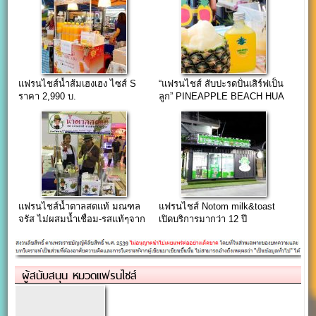
แฟรนไชส์น้ำส้มเฮงเฮง ไซส์ S
“แฟรนไชส์ สับปะรดปั่นเสิร์ฟเป็น
ราคา 2,990 บ.
ลูก” PINEAPPLE BEACH HUA
HIN 100 ลูก/วัน
แฟรนไชส์น้ำตาลสดแท้ มณฑล
แฟรนไชส์ Notom milk&toast
จรัส ไม่ผสมน้ำเชื่อม-รสแท้ๆจาก
เปิดบริการมากว่า 12 ปี
มะพร้าว
ผู้สนับสนุน หมวดแฟรนไชส์