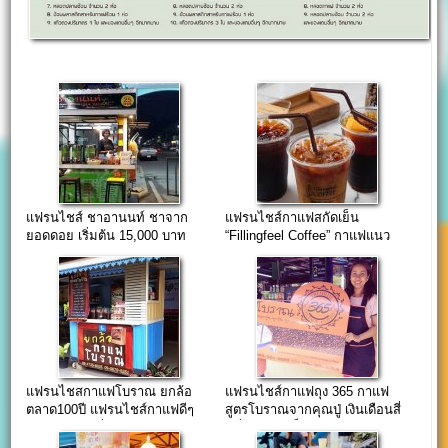
แฟรนไชส์ ชาอานนท์ ชาจาก
แฟรนไชส์กาแฟสกัดเย็น
ยอดดอย เริ่มต้น 15,000 บาท
“Fillingfeel Coffee” กาแฟแนว
ใหม่ที่ต้องลอง…
แฟรนไชสกาแฟโบราณ ยกล้อ
แฟรนไชส์กาแฟถุง 365 กาแฟ
ตลาด100ปี แฟรนไชส์กาแฟดีๆ
สูตรโบราณจากคุณปู่ เงินเดือนสี่
จากน้องฟ้าซีรี่ย์
หมื่นมาแลกก็ไม่ยอม