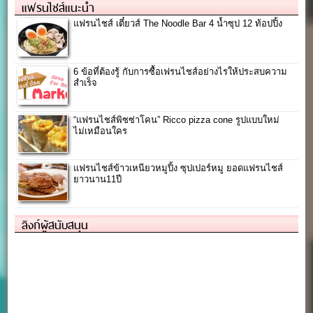
แฟรนไชส์แนะนำ
แฟรนไชส์ เตี๋ยวส์ The Noodle Bar 4 น้ำซุป 12 ท้อปปิ้ง
6 ข้อที่ต้องรู้ กับการซื้อเฟรนไชส์อย่างไรให้ประสบความ
สำเร็จ
“แฟรนไชส์พิซซ่าโคน” Ricco pizza cone รูปแบบใหม่
ไม่เหมือนใคร
แฟรนไชส์ข้าวเหนียวหมูปิ้ง ซุปเปอร์หมู ยอดแฟรนไชส์
ยาวนาน11ปี
ลิงก์ผู้สนับสนุน