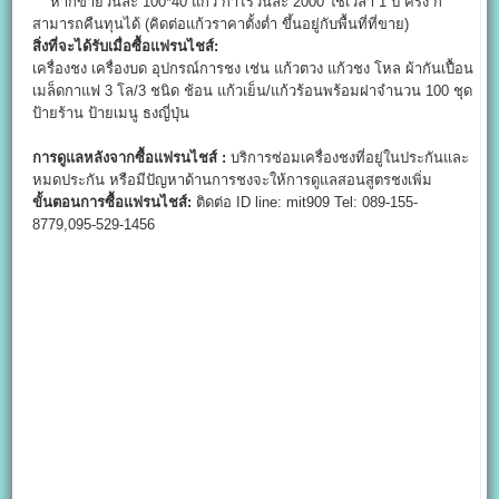
หากขายวันละ 100*40 แก้ว กำไรวันละ 2000 ใช้เวลา 1 ปี ครึ่ง ก็
สามารถคืนทุนได้ (คิดต่อแก้วราคาตั้งต่ำ ขึ้นอยู่กับพื้นที่ที่ขาย)
สิ่งที่จะได้รับเมื่อซื้อแฟรนไชส์:
เครื่องชง เครื่องบด อุปกรณ์การชง เช่น แก้วตวง แก้วชง โหล ผ้ากันเปื้อน
เมล็ดกาแฟ 3 โล/3 ชนิด ช้อน แก้วเย็น/แก้วร้อนพร้อมฝาจำนวน 100 ชุด
ป้ายร้าน ป้ายเมนู ธงญี่ปุ่น
การดูแลหลังจากซื้อแฟรนไชส์ :
บริการซ่อมเครื่องชงที่อยู่ในประกันและ
หมดประกัน หรือมีปัญหาด้านการชงจะให้การดูแลสอนสูตรชงเพิ่ม
ขั้นตอนการซื้อแฟรนไชส์:
ติดต่อ ID line: mit909 Tel: 089-155-
8779,095-529-1456