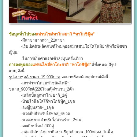
ข้อมูลทั่วไปของ
แฟรนไชส์ทาโกะยากิ “ทาโกชิฟู้ด”
-มีสาขามากกว่า_21สาขา
-เริ่มเปิดตัวผลิตภันฑ์ใหม่ๆออกมาเช่น.โอโคโนมิยากิหรือพิซซ่า
ญี่ปุ่น.
-ไม่การเก็บค่าแรกเข้าลงทุนครั้งเดียว
การลงทุนของ
แฟรนไชส์ทาโกะยากิ “ทาโกชิฟู้ด”
มีทั้งหมด_3รูป
แบบ,ดังนี้
รูปแบบชุดA ราคา_19,900บาท
จะมาพร้อมด้วยอุปกรณ์ดังนี้
-เตาทำทาโกะยากิชนิดไฟฟ้า
ขนาด_900วัตต์(220โวลต์)จำนวน_2ตัว
-เหล็กปั้นลูกทาโกะยากิ_1คู่
-ป้ายไวนีลโลโก้ทาโกชิฟู้ด_1ชุด
-ธงญี่ปุ่นสวยๆ_1ชุด
-ขวดบีบสำหรับใส่ซอส_6ขวด
-ขวดเหยาะสำหรับใส่สาหร่าย_2ขวด
-ตะเกียบใหม่_100คู่
-กล่องใส่ทาโกะยากิแบบ_5ลูกจำนวน_100กล่อง_1แพ็ค