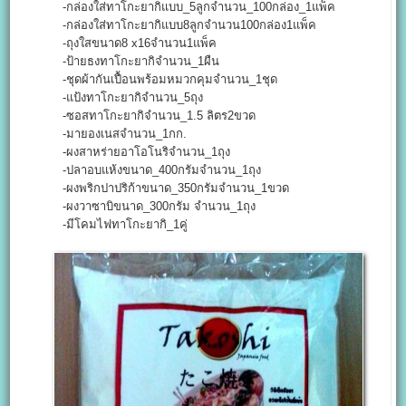
-กล่องใส่ทาโกะยากิแบบ_5ลูกจำนวน_100กล่อง_1แพ็ค
-กล่องใส่ทาโกะยากิแบบ8ลูกจำนวน100กล่อง1แพ็ค
-ถุงใสขนาด8 x16จำนวน1แพ็ค
-ป้ายธงทาโกะยากิจำนวน_1ผืน
-ชุดผ้ากันเปื้อนพร้อมหมวกคุมจำนวน_1ชุด
-แป้งทาโกะยากิจำนวน_5ถุง
-ซอสทาโกะยากิจำนวน_1.5 ลิตร2ขวด
-มายองเนสจำนวน_1กก.
-ผงสาหร่ายอาโอโนริจำนวน_1ถุง
-ปลาอบแห้งขนาด_400กรัมจำนวน_1ถุง
-ผงพริกปาปริก้าขนาด_350กรัมจำนวน_1ขวด
-ผงวาซาบิขนาด_300กรัม จำนวน_1ถุง
-มีโคมไฟทาโกะยากิ_1คู่