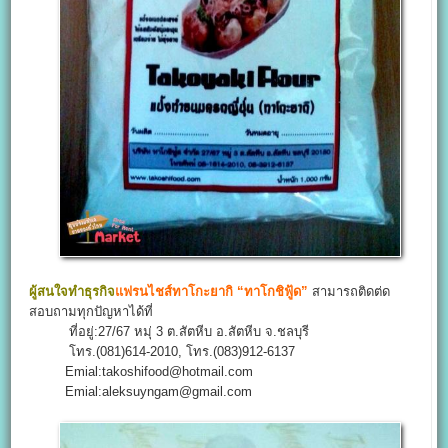
ผู้สนใจทำธุรกิจ
แฟรนไชส์ทาโกะยากิ “ทาโกชิฟู้ด”
สามารถติดต่ด
สอบถามทุกปัญหาได้ที่
ที่อยู่:27/67 หมุ่ 3 ต.สัตหีบ อ.สัตหีบ จ.ชลบุรี
โทร.(081)614-2010, โทร.(083)912-6137
Emial:takoshifood@hotmail.com
Emial:aleksuyngam@gmail.com