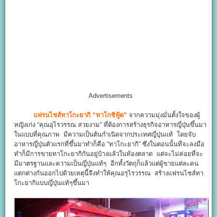
Advertisements
แฟรนไชส์ทาโกะยากิ “ทาโกชิฟู้ด”
จากความมุ่งมั่นตั้งใจของผู้
หญิงเก่ง “คุณอุไรวรรณ สวยงาม” ที่ต้องการสร้างธุรกิจอาหารญี่ปุ่นขึ้นมา
ในแบบที่คุณภาพ มีความเป็นต้นกำเนิดจากประเทศญี่ปุ่นแท้ โดยจับ
อาหารญี่ปุ่นตัวแรกที่ขึ้นมาทำก็คือ “ทาโกะยากิ” ซึ่งในตอนนั้นที่จะลงมือ
ทำก็มีการขายทาโกะยากิกันอยู่บ้างแล้วในท้องตลาด แต่จะไม่ค่อยที่จะ
มีมาตรฐานและความเป็นญี่ปุ่นแท้ๆ อีกทั้งวัตถุก็แล้วแต่ผู้ขายแต่ละคน
แตกต่างกันออกไปด้วยเหตุนี้จึงทำให้คุณอรุไรวรรณ สร้างแฟรนไชส์ทา
โกะยากิแบบญี่ปุ่นแท้ๆขึ้นมา