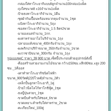
-กล่องใส่ทาโกะยากิแบบ8ลูกจำนวน100กล่อง1แพ็ค
-ถุงใสขนาด8 x16จำนวน1แพ็ค
-ป้ายธงทาโกะยากิจำนวน_1ผืน
-ชุดผ้ากันเปื้อนพร้อมหมวกคุมจำนวน_1ชุด
-แป้งทาโกะยากิจำนวน_5ถุง
-ซอสทาโกะยากิจำนวน_1.5 ลิตร2ขวด
-มายองเนสจำนวน_1กก.
-ผงสาหร่ายอาโอโนริจำนวน_1ถุง
-ปลาอบแห้งขนาด_400กรัมจำนวน_1ถุง
-ผงพริกปาปริก้าขนาด_350กรัมจำนวน_1ขวด
-ผงวาซาบิขนาด_300กรัม จำนวน_1ถุง
รูปแบบชุดC ราคา_39,900 บาท
,เซ็ตนี้ประกอบด้วยอุปกรณ์ดังนี้
-คีออสร้านสวยงามงานไม้ขนาด กว้าง150ซม.xลึก80ซม.xสูง 200
ซม._1คีออส
-เตาทำทาโกะยากิชนิดไฟฟ้า
ขนาด_900วัตต์(220โวลต์)จำนวน_2ตัว
-เหล็กปั้นลูกทาโกะยากิ_1คู่
-ป้ายไวนีลโลโก้ทาโกชิฟู้ด_1ชุด
-ธงญี่ปุ่นสวยๆ_1ชุด
-ขวดบีบสำหรับใส่ซอส_6ขวด
-ขวดเหยาะสำหรับใส่สาหร่าย_2ขวด
-ตะเกียบใหม่_100คู่