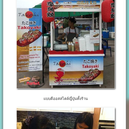
แบบคีออสสไตล์ญี่ปุ่นทั้งร้าน