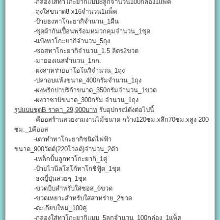
-กล่องใส่ทาโกะยากิแบบ8ลูกจำนวน100กล่อง1แพ็ค
-ถุงใสขนาด8 x16จำนวน1แพ็ค
-ป้ายธงทาโกะยากิจำนวน_1ผืน
-ชุดผ้ากันเปื้อนพร้อมหมวกคุมจำนวน_1ชุด
-แป้งทาโกะยากิจำนวน_5ถุง
-ซอสทาโกะยากิจำนวน_1.5 ลิตร2ขวด
-มายองเนสจำนวน_1กก.
-ผงสาหร่ายอาโอโนริจำนวน_1ถุง
-ปลาอบแห้งขนาด_400กรัมจำนวน_1ถุง
-ผงพริกปาปริก้าขนาด_350กรัมจำนวน_1ขวด
-ผงวาซาบิขนาด_300กรัม จำนวน_1ถุง
รูปแบบชุดB ราคา_29,900บาท
รับอุปกรณ์ดังต่อไปนี้
-คีออสร้านสวยงามงานไม้ขนาด กว้าง120ซม.xลึก70ซม.xสูง 200
ซม._1คีออส
-เตาทำทาโกะยากิชนิดไฟฟ้า
ขนาด_900วัตต์(220โวลต์)จำนวน_2ตัว
-เหล็กปั้นลูกทาโกะยากิ_1คู่
-ป้ายไวนีลโลโก้ทาโกชิฟู้ด_1ชุด
-ธงญี่ปุ่นสวยๆ_1ชุด
-ขวดบีบสำหรับใส่ซอส_6ขวด
-ขวดเหยาะสำหรับใส่สาหร่าย_2ขวด
-ตะเกียบใหม่_100คู่
-กล่องใส่ทาโกะยากิแบบ_5ลูกจำนวน_100กล่อง_1แพ็ค