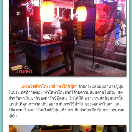
แฟรนไชส์ทาโกะยากิ “ทาโกชิฟู้ด”
ด้วยกระแสนิยมอาหารญี่ปุ่น
ในประเทศที่กำลังบูม ทำให้ทาโกะยากิได้รับความนิยมตามไปด้วย แต่
สำหรับทาโกะยากิของทาโกชิฟู้ดนั้น ไม่ได้มีดีเพราะกระแสนิยมเท่านั้น
แต่เน้นที่คุณภาพวัตถุดิบ อย่างเช่นการใช้น้ำมันของดอกคาโนล่า และ
ใช้สูตรทาโกะยากิในสไตล์ญี่ปุ่นแท้ๆ จากต้นกำเนิดเมืองโอซากาประเทศ
ญี่ปุ่น