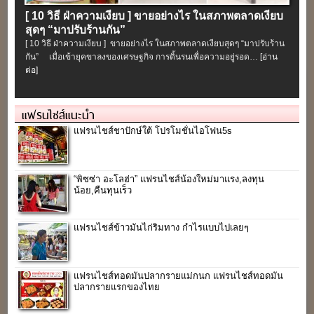
[ 10 วิธี ฝ่าความเงียบ ] ขายอย่างไร ในสภาพตลาดเงียบ
สุดๆ “มาปรับร้านกัน”
[ 10 วิธี ฝ่าความเงียบ ] ขายอย่างไร ในสภาพตลาดเงียบสุดๆ “มาปรับร้าน
กัน” เมื่อเข้ายุคขาลงของเศรษฐกิจ การดิ้นรนเพื่อความอยู่รอด…
[อ่าน
ต่อ]
แฟรนไชส์แนะนำ
แฟรนไชส์ชาปักษ์ใต้ โปรโมชั่นไอโฟน5s
“พิซซ่า อะโลฮ่า” แฟรนไชส์น้องใหม่มาแรง,ลงทุน
น้อย,คืนทุนเร็ว
แฟรนไชส์ข้าวมันไก่ริมทาง กำไรแบบไปเลยๆ
แฟรนไชส์ทอดมันปลากรายแม่กนก แฟรนไชส์ทอดมัน
ปลากรายแรกของไทย