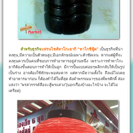
สำหรับธุรกิจ
แฟรนไชส์ทาโกะยากิ “ทาโกชิฟู้ด”
เป็นธุรกิจที่น่า
ลงทุน,มีความเป็นตัวตนสูง,มีเอกลักษณ์เฉพาะตัวชัดเจน หากแต่ผู้ที่จะ
ลงทุนควรเป็นคนที่ชอบการทำอาหารอยู่ส่วนหนึ่ง เพราะการทำทาโกะ
ยากิต้องขั้นตอนการทำให้เป็นลูก มีการปั้นแบบค่อยๆพลิกกลับให้เป็นรูป
เป็นร่าง อาจต้องใช้ทักษะพอสมควร แต่หากมีความตั้งใจ ถึงแม้ไม่เคย
ทำอาหารมาก่อน ก็ต้องทำได้ในที่สุด ดังคำพรรณนาๆของพี่พรศักดิ์ ส่อง
แสงว่า “พรสวรรรค์ลือจะสู้พรแสวง”(นอกเรื่องบ้างอะไรบ้าง จะได้ไม่
เครียด)