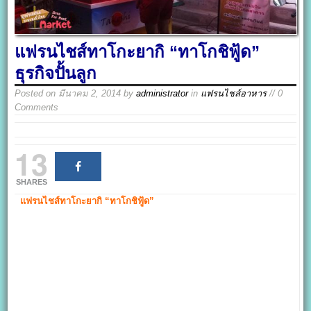
แฟรนไชส์ทาโกะยากิ “ทาโกชิฟู้ด”
ธุรกิจปั้นลูก
Posted on
มีนาคม 2, 2014
by
administrator
in
แฟรนไชส์อาหาร
// 0
Comments
13
SHARES
แฟรนไชส์ทาโกะยากิ “ทาโกชิฟู้ด”