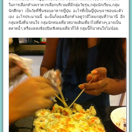
ในการเลือกทำเลเราควรเลือกบริเวณที่มีกลุ่มวัยรุ่น,กลุ่มนักเรียน,กลุ่ม
นักศึกษา เป็นวัยที่ชื่นชอบอาหารญี่ปุ่น อะไรที่เป็นญี่ปุ่นๆเจาชอบน่ะตัว
เอง อะไรประมาณนี้ ฉะนั้นก็ลองเลือกทำเลดูว่ามีไหมกลุ่มที่ว่ามานี่ อีก
กลุ่มหนึ่งที่น่าสนใจ กลุ่มนักท่องเที่ยวสบายเดินเที่ยวไปที่ต่างๆ,อาจเป็น
ตลาดน้ำ,หรือแหล่งช้อปปิงเชิงท่องเที่ยวก็ได้ กลุ่มนี้ก็น่าสนใจไม่น้อย.