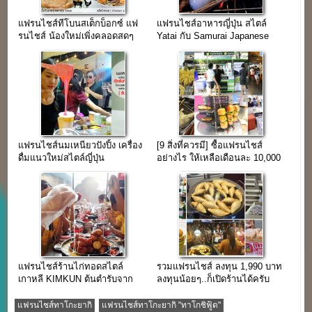
แฟรนไชส์ทีโบนสเต็กบ็อกซ์ แฟ
แฟรนไชส์อาหารญี่ปุ่น สไตล์
รนไชส์ น้องใหม่เพิ่งคลอดสดๆ
Yatai กับ Samurai Japanese
ร้อนๆ
food
แฟรนไชส์นมเหนียวปังปิ้ง เครื่อง
[9 สิ่งที่ควรมี] ซื้อแฟรนไชส์
ดื่มแนวใหม่สไตล์ญี่ปุ่น
อย่างไร ให้เหลือเดือนละ 10,000
++up
แฟรนไชส์ร้านไก่ทอดสไตล์
รวมแฟรนไชส์ ลงทุน 1,990 บาท
เกาหลี KIMKUN ต้นตำรับจาก
ลงทุนน้อยๆ..ก็เปิดร้านได้ครับ
ประเทศเกาหลีใต้
แฟรนไชส์ทาโกะยากิ
แฟรนไชส์ทาโกะยากิ "ทาโกชิฟู้ด"