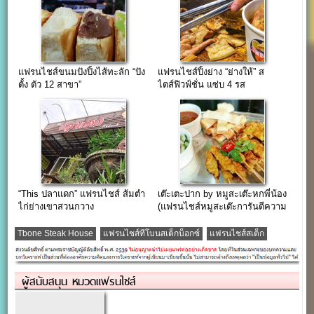
แฟรนไชส์ขนมปังปิ้งไส้ทะลัก “ปัง
แฟรนไชส์ปิ้งย่าง “ย่างให้” ส
ตั้ง ตัว 12 สาขา”
ไตส์ฟิวฟ์ชั่น แซ่บ 4 รส
“This ปลาแดก” แฟรนไชส์ ส้มตำ
เต๊ะเตะปาก by หมูสะเต๊ะหกพี่น้อง
ไก่ย่างเขาสวนกวาง
(แฟรนไชส์หมูสะเต๊ะการันตีความ
อร่อย)
Tbone Steak House
แฟรนไชส์ทีโบนสเต็กบ็อกซ์
แฟรนไชส์สเต็ก
ผู้สนับสนุน หมวดแฟรนไชส์