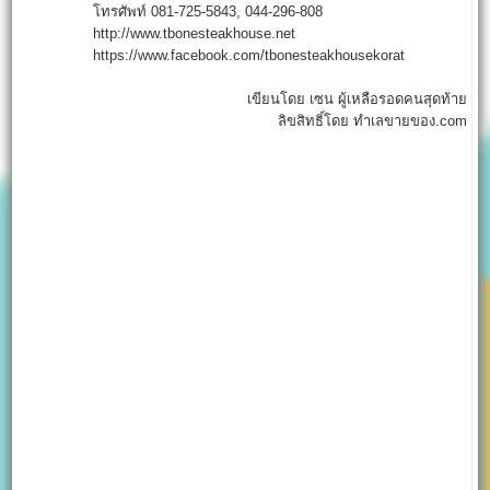
โทรศัพท์ 081-725-5843, 044-296-808
http://www.tbonesteakhouse.net
https://www.facebook.com/tbonesteakhousekorat
เขียนโดย เซน ผู้เหลือรอดคนสุดท้าย
ลิขสิทธิ์โดย ทำเลขายของ.com