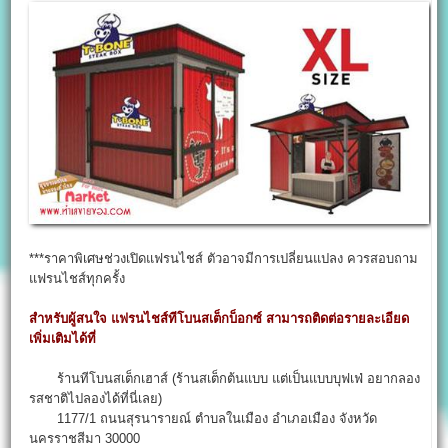
***ราคาพิเศษช่วงเปิดแฟรนไชส์ ตัวอาจมีการเปลี่ยนแปลง ควรสอบถาม
แฟรนไชส์ทุกครั้ง
สำหรับผู้สนใจ แฟรนไชส์ทีโบนสเต็กบ็อกซ์ สามารถติดต่อรายละเอียด
เพิ่มเติมได้ที่
ร้านทีโบนสเต็กเฮาส์ (ร้านสเต็กต้นแบบ แต่เป็นแบบบุฟเฟ่ อยากลอง
รสชาติไปลองได้ที่นี่เลย)
1177/1 ถนนสุรนารายณ์ ตำบลในเมือง อำเภอเมือง จังหวัด
นครราชสีมา 30000