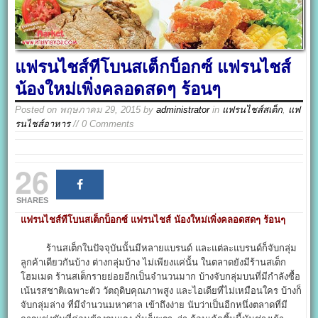
แฟรนไชส์ทีโบนสเต็กบ็อกซ์ แฟรนไชส์
น้องใหม่เพิ่งคลอดสดๆ ร้อนๆ
Posted on
พฤษภาคม 29, 2015
by
administrator
in
แฟรนไชส์สเต็ก
,
แฟ
รนไชส์อาหาร
// 0 Comments
26
SHARES
แฟรนไชส์ทีโบนสเต็กบ็อกซ์ แฟรนไชส์ น้องใหม่เพิ่งคลอดสดๆ ร้อนๆ
ร้านสเต็กในปัจจุบันนั้นมีหลายแบรนด์ และแต่ละแบรนด์ก็จับกลุ่ม
ลูกค้าเดียวกันบ้าง ต่างกลุ่มบ้าง ไม่เพียงแค่นั้น ในตลาดยังมีร้านสเต็ก
โฮมเมด ร้านสเต็กรายย่อยอีกเป็นจำนวนมาก บ้างจับกลุ่มบนที่มีกำลังซื้อ
เน้นรสชาติเฉพาะตัว วัตถุดิบคุณภาพสูง และไอเดียที่ไม่เหมือนใคร บ้างก็
จับกลุ่มล่าง ที่มีจำนวนมหาศาล เข้าถึงง่าย นับว่าเป็นอีกหนึ่งตลาดที่มี