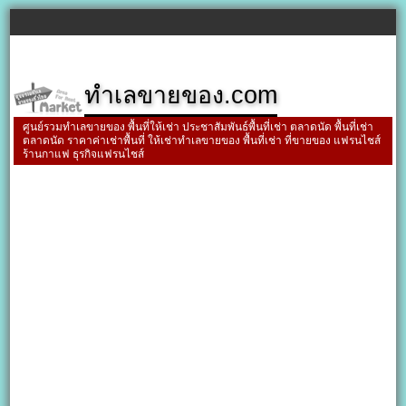
ทำเลขายของ.com
ศูนย์รวมทำเลขายของ พื้นที่ให้เช่า ประชาสัมพันธ์พื้นที่เช่า ตลาดนัด พื้นที่เช่า
ตลาดนัด ราคาค่าเช่าพื้นที่ ให้เช่าทำเลขายของ พื้นที่เช่า ที่ขายของ แฟรนไชส์
ร้านกาแฟ ธุรกิจแฟรนไชส์