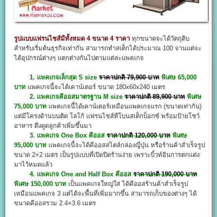
รูปแบบแฟรนไชส์มีทั้งหมด 4 ขนาด 4 ราคา
ทุกขนาดจะได้วัตถุดิบ
สำหรับเริ่มต้นธุรกิจเท่ากัน สามารถทำสเต็กได้ประมาณ 100 จานแต่จะ
ได้อุปกรณ์ต่างๆ แตกต่างกันไปตามแต่ละแพคเกจ
1. แพคเกจเล็กสุด S size
ราคาปกติ 79,900 บาท
พิเศษ 65,000
บาท
แพคเกจนี้จะได้เคาน์เตอร์ ขนาด 180x60x240 เมตร
2. แพคเกจคีออสมาตรฐาน M size
ราคาปกติ 89,900 บาท
พิเศษ
75,000 บาท
แพคเกจนี้ได้เคาน์เตอร์เหมือนแพคเกจแรก (ขนาดเท่ากัน)
แต่มีโครงด้านบนติด โลโก้ แฟรนไชส์ทีโบนสเต็กบ็อกซ์ พร้อมป้ายโชว์
อาหาร ดึงดูดลูกค้าเพิ่มขึ้นมา
3. แพคเกจ One Box คีออส
ราคาปกติ 120,000 บาท
พิเศษ
95,000 บาท
แพคเกจนี้จะได้คีออสสไตล์กล่องญี่ปุ่น หรือร้านค้าสำเร็จรูป
ขนาด 2×2 เมตร เป็นรูปแบบที่เปิดปิดร้านง่าย เพราะบิ้วท์อินการตกแต่ง
มาไว้หมดแล้ว
4. แพคเกจ One and Half Box คีออส
ราคาปกติ 190,000 บาท
พิเศษ 150,000 บาท
เป็นแพคเกจใหญ่ใส่ ได้คีออสร้านค้าสำเร็จรูป
เหมือนแพคเกจ 3 แต่ได้จะพื้นที่เพิ่มมากขึ้น สามารถเก็บของต่างๆ ได้
ขนาดคีออสรวม 2.4×3.6 เมตร