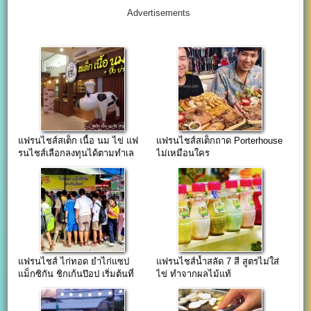
Advertisements
แฟรนไชส์สเต็ก เนื้อ นม ไข่ แฟ
แฟรนไชส์สเต็กถาด Porterhouse
รนไชส์เลือกลงทุนได้ตามทำเล
ไม่เหมือนใคร
แฟรนไชส์ ไก่ทอด ยำไก่แซป
แฟรนไชส์น้ำสลัด 7 สี สูตรไม่ใส่
แม็กซิกัน ชิกเก้นป๊อป เริ่มต้นที่
ไข่ ทำจากผลไม้แท้
5,000 บาท