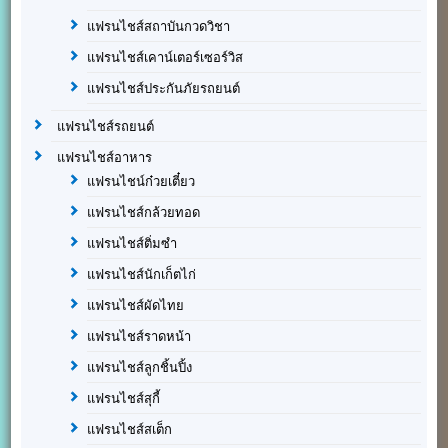
แฟรนไชส์สถาบันกวดวิชา
แฟรนไชส์เคาน์เตอร์เซอร์วิส
แฟรนไชส์ประกันภัยรถยนต์
แฟรนไชส์รถยนต์
แฟรนไชส์อาหาร
แฟรนไชน์ก๋วยเตี๋ยว
แฟรนไชส์กล้วยทอด
แฟรนไชส์ติ่มซำ
แฟรนไชส์นักเก็ตไก่
แฟรนไชส์ผัดไทย
แฟรนไชส์ราดหน้า
แฟรนไชส์ลูกชิ้นปิ้ง
แฟรนไชส์สุกี้
แฟรนไชส์สเต็ก