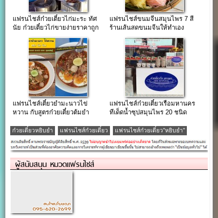
แฟรนไชส์ก๋วยเตี๋ยวไก่มะระ ทัศ
แฟรนไชส์ขนมจีนสมุนไพร 7 สี
นัย ก๋วยเตี๋ยวไก่ขายง่ายราคาถูก
ร้านเส้นสดขนมจีนให้ทำเอง
แฟรนไชส์เตี๋ยวยำมะนาวไข่
แฟรนไชส์ก๋วยเตี๋ยวเรือมหานคร
หวาน กับสูตรก๋วยเตี๋ยวต้มยำ
ทีเด็ดน้ำซุปสมุนไพร 20 ชนิด
มะนาวสดทำเอง
ก๋วยเตี๋ยวหยิบยำ
แฟรนไชส์ก๋วยเตี๋ยว
แฟรนไชส์ก๋วยเตี๋ยว"หยิบยำ"
ผู้สนับสนุน หมวดแฟรนไชส์