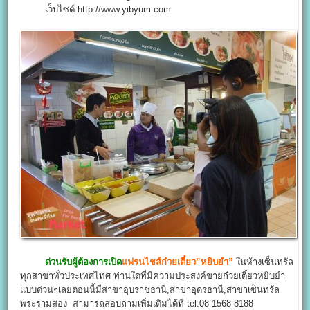
เว็บไซต์:http://www.yibyum.com
ด่วนรับผู้ต้องการเปิด
แฟรนไชส์ก๋วยเตี๋ยว”หยิบยำ”
ในห้างเซ็นทรัล
ทุกสาขาทั่วประเทศไทศ ท่านใดที่มีความประสงค์ขายก๋วยเตี๋ยวหยิบยำ
แบบด่วนๆเลยตอนนี้มีสาขาอุบราชธานี,สาขาอุดรธานี,สาขาเซ็นทรัล
พระรามสอง สามารถสอบถามเพิ่มเติมได้ที่ tel:08-1568-8188