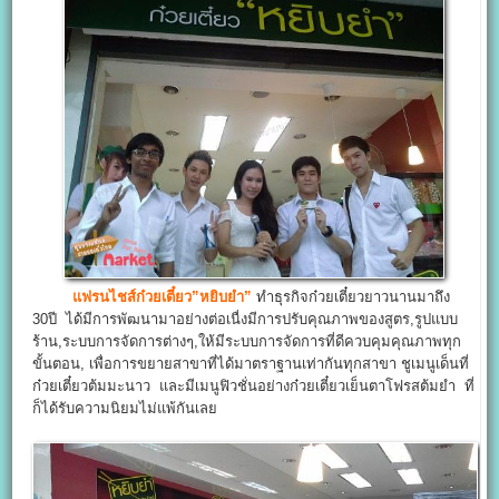
แฟรนไชส์ก๋วยเตี๋ยว”หยิบยำ”
ทำธุรกิจก๋วยเตี๋ยวยาวนานมาถึง
30ปี ได้มีการพัฒนามาอย่างต่อเนื่งมีการปรับคุณภาพของสูตร,รูปแบบ
ร้าน,ระบบการจัดการต่างๆ,ให้มีระบบการจัดการที่ดีควบคุมคุณภาพทุก
ขั้นตอน, เพื่อการขยายสาขาที่ได้มาตราฐานเท่ากันทุกสาขา ชูเมนูเด็นที่
ก๋วยเตี๋ยวต้มมะนาว และมีเมนูฟิวชั่นอย่างก๋วยเตี๋ยวเย็นตาโฟรสต้มยำ ที่
ก็ได้รับความนิยมไม่แพ้กันเลย