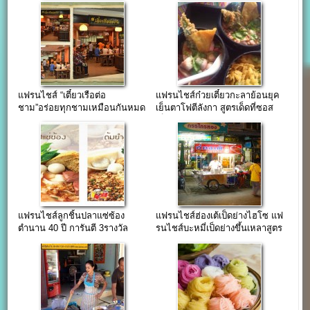
แฟรนไชส์ “เตี๋ยวเรือต่อ
แฟรนไชส์ก๋วยเตี๋ยวกะลาย้อนยุค
ชาม”อร่อยทุกชามเหมือนกันหมด
เย็นตาโฟตีลังกา สูตรเด็ดที่ซอส
ทุกสาขา
เย็นตาโฟ
แฟรนไชส์ลูกชิ้นปลาแซ่ซ้อง
แฟรนไชส์ฮ่องเต้เป็ดย่างไฮโซ แฟ
ตำนาน 40 ปี การันตี 3รางวัล
รนไชส์บะหมี่เป็ดย่างขึ้นเหลาสูตร
ฮ่องกง