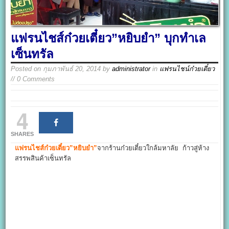
แฟรนไชส์ก๋วยเตี๋ยว”หยิบยำ” บุกทำเล
เซ็นทรัล
Posted on
กุมภาพันธ์ 20, 2014
by
administrator
in
แฟรนไชน์ก๋วยเตี๋ยว
// 0 Comments
4
SHARES
แฟรนไชส์ก๋วยเตี๋ยว”หยิบยำ”
จากร้านก๋วยเตี๋ยวใกล้มหาลัย ก้าวสู่ห้าง
สรรพสินค้าเซ็นทรัล