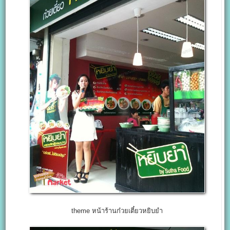
theme หน้าร้านก๋วยเตี๋ยวหยิบยำ