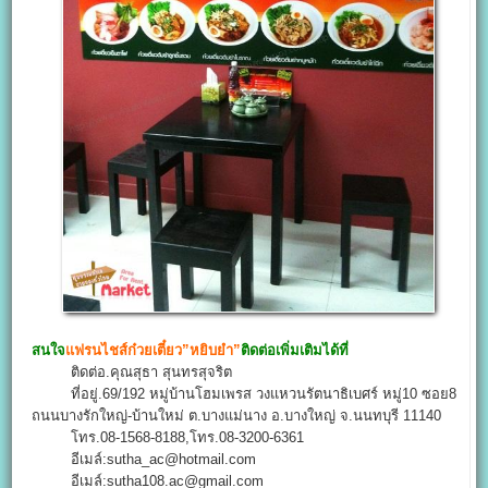
สนใจ
แฟรนไชส์ก๋วยเตี๋ยว”หยิบยำ”
ติดต่อเพิ่มเติมได้ที่
ติดต่อ.คุณสุธา สุนทรสุจริต
ที่อยู่.69/192 หมู่บ้านโฮมเพรส วงแหวนรัตนาธิเบศร์ หมู่10 ซอย8
ถนนบางรักใหญ่-บ้านใหม่ ต.บางแม่นาง อ.บางใหญ่ จ.นนทบุรี 11140
โทร.08-1568-8188,โทร.08-3200-6361
อีเมล์:sutha_ac@hotmail.com
อีเมล์:sutha108.ac@gmail.com