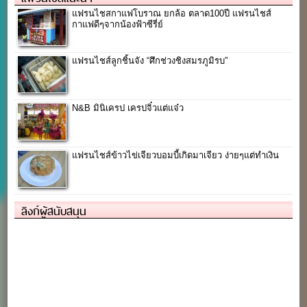
แฟรนไชสกาแฟโบราณ ยกล้อ ตลาด100ปี แฟรนไชส์
กาแฟดีๆจากน้องฟ้าซีรี่ย์
แฟรนไชส์ลูกชิ้นจัง “ศึกช่วงชิงสมรภูมิรบ”
N&B มินิเครป เครปจิ๋วแต่แจ๋ว
แฟรนไชส์ข้าวไข่เจียวบอมบี้เกิดมาเจียว ง่ายๆแต่ทำเงิน
ลิงก์ผู้สนับสนุน