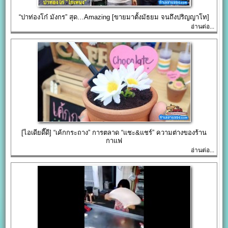
“ปาท่องโก๋ มังกร” สุด…Amazing [ขายมาตั้งมัธยม จนถึงปริญญาโท]
อ่านต่อ...
[ไอเดียดี๊ดี] “เค้กกระถาง” การตลาด “แชะ&แชร์” ความต่างของร้าน
กาแฟ
อ่านต่อ...