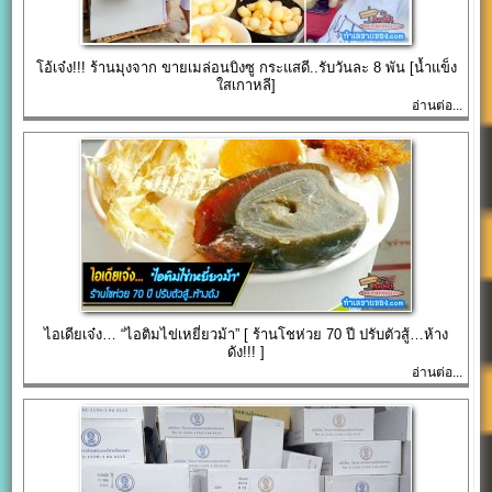
โอ้เจ๋ง!!! ร้านมุงจาก ขายเมล่อนบิงซู กระแสดี..รับวันละ 8 พัน [น้ำแข็ง
ใสเกาหลี]
อ่านต่อ...
ไอเดียเจ๋ง… “ไอติมไข่เหยี่ยวม้า” [ ร้านโชห่วย 70 ปี ปรับตัวสู้…ห้าง
ดัง!!! ]
อ่านต่อ...