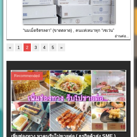
“นมเม็ดจิตรลดา” (ขาดตลาด) , คนแห่เหมาทุก “เซเว่น”
อ่านต่อ...
«
1
2
3
4
5
»
Recommended
เพิ่มช่องทาง หาคนรับไปขายต่อ ( ธุรกิจค้าส่ง SME )