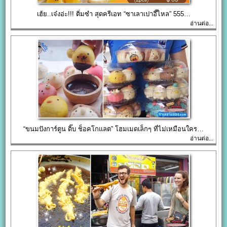
เฮ้ย..เจ๋งอ่ะ!!! ติ่มซำ สุดครีเอท “ซาเลาเปาอึ๊ไหล” 555…
อ่านต่อ...
“ขนมปังการ์ตูน ดิ๊บ ช็อคโกแลต” โฮมเมดเล็กๆ ที่ไม่เหมือนใคร…
อ่านต่อ...