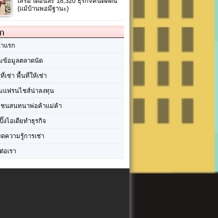
เสริม เดือนละ 18,320 ธุรกิจคนติดดิน
(แม้บ้านพอมีฐานะ)
ัก
้าแรก
มข้อมูลตลาดนัด
นที่เช่า พื้นที่ให้เช่า
มแฟรนไชส์น่าลงทุน
มชนสนทนาพ่อค้าแม่ค้า
ปิ๊งไอเดียทำธุรกิจ
ร็ดความรู้การเช่า
ต่อเรา