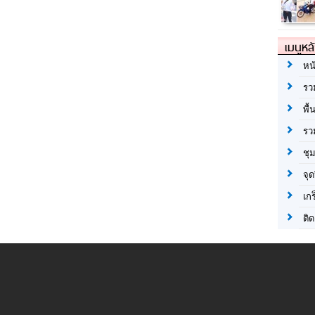
เมนูหล
หน
รว
พื้
รว
ชุ
จุด
เก
ติด