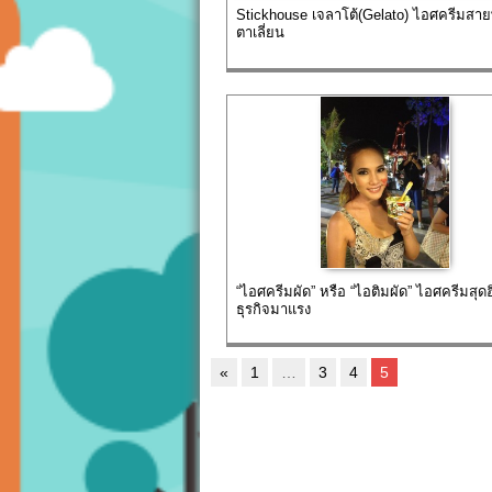
Stickhouse เจลาโต้(Gelato) ไอศครีมสายพั
ตาเลี่ยน
“ไอศครีมผัด” หรือ “ไอติมผัด” ไอศครีมสุ
ธุรกิจมาแรง
«
1
…
3
4
5