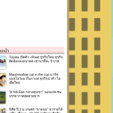
แนะนำ
Toyata เปิดตัว i-Road ธุรกิจใหม่ ธุรกิจ
ติดล้อแห่งอนาคต เช่านาทีละ 9 บาท
Marshmallow cat in the cup มาร์ช
แมลโลว์แมวในกาแฟ ธุรกิจน่าทำ ไอ
เดียใหม่
“คาเฟ่-น้อย กลางหุบเขา” นอนเปล-ชม
บรรยากาศสุดสายธาร
นิสิต ปี.2 ม.เกษตร “ขายนม” หารายได้