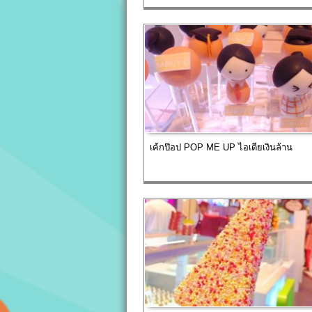
เค้กป๊อป POP ME UP ไอเดียเงินล้าน