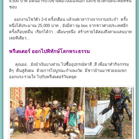
9,500 บาท มีคนมารับไปขายต่อไปเมืองนอก และขายให้กับคนไทยที่ชื่น
ชอบ
ออกงานโชว์ตัว 2-4 ครั้ง/เดือน แล้วแต่เวลาว่างจากงานประจำ ครั้ง
หนึ่งได้ประมาณ 25,000 บาท , ยังมีค่า tip box จากชาวต่างประเทศอีก
ครั้งเกือบหมื่น เรียกได้ว่า…เดือนๆหนึ่ง สร้างรายได้สองถึงสามแสนบาท
เลยทีเดียว…
พรีเดเตอร์ ออกไปพิทักษ์โลกพระธรรม
คุณออ…ยังนำเงินบางส่วน ไปซื้ออุปกรณ์ทาสี ,สี เพื่อมาทำกิจกรรม
ดีๆ คืนสู่สังคม ด้วยการไปบูรณะกำแพงวัด มีชาวบ้านมาช่วยลงแขก
ออกแรง-รวมใจ ไปกับพรีเดเตอร์วันหยุด