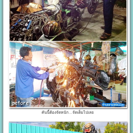
คันนี้ต้องจัดหนัก…จัดเต็มไปเลย