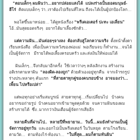
“ตอนเด็กๆ ผมฝันว่า…อยากปล่อยแสงได้ แปลงร่างเป็นยอดมนุษย์-
ฮีโร่
คิดแบบเด็กๆ ว่า..เราต้องไปเรียนที่ไหน ถึงจะได้เป็นผู้ปกป้องโลก…
พอโตขึ้นมาหน่อย… ได้ดูหนังเรื่อง
“พรีเดเอเตอร์ ปะทะ เอเลี่ยน”
โอ้..มันสุดยอดจริงๆ อยากได้มาเลี้ยงซักตัว…
แต่ความฝัน…มันค่อยๆจางลง ต้องกลับสู่โลกความจริง
ตั้งหน้าตั้งตา
เรียนหนังสือ เพื่อเป็นความหวังของพ่อแม่ พอเรียนจบ ก็ทำงาน…จนได้
เป็นผู้จัดการ มีรายได้พอเลี้ยงครอบครัว และส่งเงินให้พ่อแม่ได้
ฝันเล็กๆ…จึงกลับมาอีกครั้ง ใช้เวลาว่างๆ หลังเลิกงาน สร้างงาน
อดิเรกตามหาฝัน
“ลองผิด-ลองถูก”
ด้วยตัวเองอยู่ทุกคืน จากเจ้ารถรูป
ร่างประหลาดๆ คันแรก
“ที่สายตาทุกคู่ของคนรอบข้าง อาจมองว่า…
เพี้ยน ไปหรือเปล่า”
แต่พอทุกอย่างเริ่มสมบูรณ์ สายตาทุกคู่…เริ่มเปลี่ยนไป บ้างคน
อยากขอถ่ายรูป บ้างคนอยากเข้ามาพูดคุยด้วย จนความฝันของผม
สร้างรายได้ ซึ่ง..มากกว่าเงินเดือนผู้จัดการเสียอีก
หลายคืนที่ผ่านไป.. หลายปีที่พยายาม.. วันนี้…ผมยังทำงานเป็นผู้
จัดการอยู่ทุกวัน
และออกไปเป็นพรีเดเตอร์ ในวันหยุด ตามโรงเรียน..
ตามวัด… ตามท้องไร่-ท้องนา…
“ในที่สุด…ผมก็ตามทันฝัน”