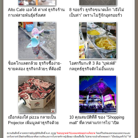
Alto Café เอลโต้ ค่าเฟ่ ธุรกิจร้าน
8 รอยรั่ว ธุรกิจขนาดเล็ก “เจ๊งไม่
กาแฟสายพันธุ์ฝรั่งเศส
เป็นท่า” เพราะไม่รู้จักอุดรอยรั่ว
ธุรกิจ
ช็อคโกแลตกล้วย ธุรกิจซื้อง่าย-
ไอศกรีมกะทิ 3 ล้อ “บุฟเฟ่ต์”
ขายคล่อง ธุรกิจกล้วยๆ ที่ต้องมี
กลยุทธ์ธุรกิจตักไม่อั้นแบบ
ดีไซน์
ไทยๆ(ทำง่าย-ขายคล่อง)
เมื่อกล่องใส่ pizza กลายเป็น
10 คุณสมบัติที่ดี ของ “Shopping
Projector เพิ่มมูลค่าธุรกิจด้วย
mall” ที่ควรค่าแก่การไป “เปิด
บรรจุภัณฑ์
Shop” ทำธุรกิจ