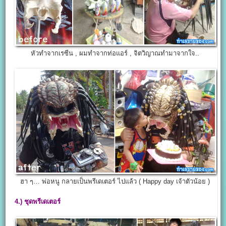
หัวทำจากเรซีน , ผมทำจากท่อแอร์ , จิตวิญาณทำมาจากใจ..
ฮา ๆ… พ่อหนู กลายเป็นพรีเดเตอร์ ไปแล้ว ( Happy day เจ้าตัวน้อย )
4.)
ชุดพรีเดเตอร์