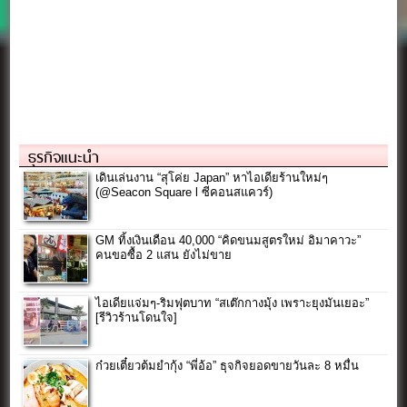
ธุรกิจแนะนำ
เดินเล่นงาน “สุโค่ย Japan” หาไอเดียร้านใหม่ๆ
(@Seacon Square l ซีคอนสแควร์)
GM ทิ้งเงินเดือน 40,000 “คิดขนมสูตรใหม่ อิมาคาวะ”
คนขอซื้อ 2 แสน ยังไม่ขาย
ไอเดียแจ่มๆ-ริมฟุตบาท “สเต๊กกางมุ้ง เพราะยุงมันเยอะ”
[รีวิวร้านโดนใจ]
ก๋วยเตี๋ยวต้มยำกุ้ง “พี่อ้อ” ธุจกิจยอดขายวันละ 8 หมื่น