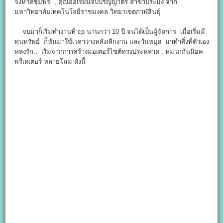
จังหวัดชุมพร , คุณออเรียนจบปริญญาตรี สาขาประมง จาก
มหาวิทยาลัยเทคโนโลยีราชมงคล วิทยาเขตกาฬสินธุ์
จบมาก็เริ่มทำงานที่ cp นานกว่า 10 ปี จนได้เป็นผู้จัดการ เมื่อเริ่มมี
ทุนทรัพย์ ก็หันมาใช้เวลาว่างหลังเลิกงาน และวันหยุด มาทำสิ่งที่ตัวเอง
หลงรัก.. เริ่มจากการสร้างมอเตอร์ไซต์ทรงประหลาด , หมวกกันน๊อค
พรีเดเตอร์ หลายโฉม ดังนี้