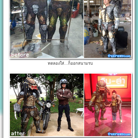
ทดลองใส่…ก็ออกสนามรบ