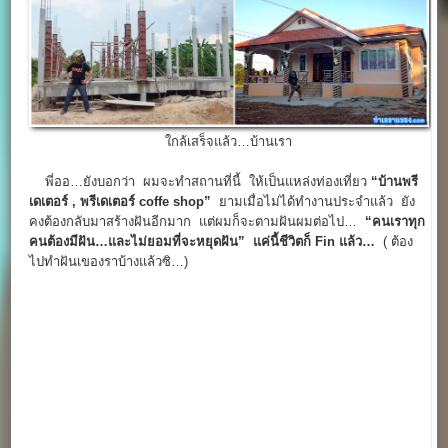
ใกล้เสร็จแล้ว…บ้านเรา
พี่ออ…ยังบอกว่า ผมจะทำสถานที่นี้ ให้เป็นแหล่งท่องเที่ยว
“บ้านพรี
เดเตอร์ , พรีเดเตอร์ coffe shop”
ยามเมื่อไม่ได้ทำงานประจำแล้ว ยัง
คงต้องกลับมาสร้างฝันอีกมาก แต่ผมก็จะตามฝันผมต่อไป…
“คนเราทุก
คนต้องมีฝัน…และไม่ยอมที่จะหยุดฝัน” แค่นี้ชีวิตก็
Fin แล้ว…
( ต้อง
ไปทำฝันเของราบ้างแล้วซิ…)