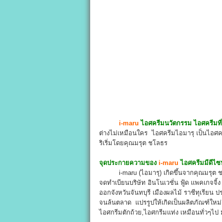
i-maru
ไอศครีมนวัตกรรม ไอศครีมที่
ต่างไม่เหมือนใคร ไอศครีมไอมารุ เป็นไอ
ริเริ่มโดยคุณมรุต ชโลธร
จุดประกายความของ
i-maru
ไอศครีมมีดีไซน
i-maru (ไอมารุ) เกิดขึ้นจากคุณมรุต ชโลธ
จดทำเบียนบริษัท อินโนเวชั่น ฟู้ด แพคเกจ
ออกจังหวันจันทบุรี เมืองผลไม้ ราชีทุเรียน
จนล้นตลาด แปรรูปให้เกิดเป็นผลิตภัณฑ์ใหม่
ไอศกรีมตักถ้วย,ไอศกรีมแท่ง เหมือนทั่วๆไป