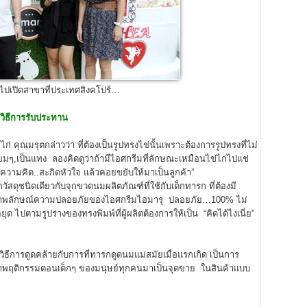
ไปเปิดสาขาที่ประเทศสิงคโปร์…
วิธีการรับประทาน
ุณมรุตกล่าวว่า ที่ต้องเป็นรูปทรงไข่นั้นเพราะต้องการรูปทรงที่ไม่
ี่ยมๆ,เป็นแทง ลองคิดดูว่าถ้ามีไอศกรีมที่ลักษณะเหมือนไข่ไก่ไปแช่
ุดความคิด..สะกิดหัวใจ แล้วคอยขยับให้มาเป็นลูกค้า”
นิดเดียวกับจุกขวดนมผลิตภัณฑ์ที่ใช้กับเด็กทารก ที่ต้องมี
องภาพลักษณ์ความปลอยภัยของไอศกรีมไอมารุ ปลอยภัย…100% ไม่
 ไปตามรูปร่างของทรงพิมพ์ที่ผู้ผลิตต้องการให้เป็น “คิดได้ไงเนี่ย”
ารดูดคล้ายกับการที่ทารกดูดนมแม่สมัยเมื่อแรกเกิด เป็นการ
าพฤติกรรมตอนเด็กๆ ของมนุษย์ทุกคนมาเป็นจุดขาย ในสินค้าแบบ