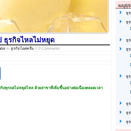
เมนูธุร
ธุร
ธุ
 ธุรกิจไหลไม่หยุด
ธุ
ator
in
ธุรกิจไอศครีม
// 0 Comments
ธุร
ธุ
ับทุกจดไม่หยุดไหล ด้วยสาขาที่เพิ่มขึ้นอย่างต่อเนื่องตลอดเวลา
ธุร
ธุร
ธุ