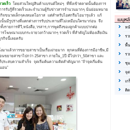
รวดเร็ว
โดยส่วนใหญ่สินค้าแบรนด์ใหม่ๆ ที่พึ่งเข้าตลาดนั้นต้องการ
การรับรู้ที่รวดเร็วและจำนวนผู้รับข่าวสารจำนวนมากๆ นั่นย่อมหมาย
ธุรกิจขนาดเล็กๆคงหมดโอกาส แต่สำหรับไอศกรีมไอมารุแล้ว แก้
เมนูหล
ั้นมีรูปร่างที่แตกต่างการรับประทานที่ไม่เหมือนใครมาก่อน จึง
ั้งรายการทีวี,หนังสือ,วรสาร,การพูดถึงของลูกค้าแบบปากต่อ
หน
รโฆษณาแบบกระจายวงกว้างมากๆ รวดเร็ว ที่สำคัญไม่ต้องเสียเงิน
รว
รกิจนี้เลยครับ
พื้
หนึ่งมาแล้วการขยายสาขาเป็นเรื่องง่ายมาก ทุกคนที่ต้องการมีอาชีพ,มี
รว
 4เดือนขยายสาขาไปกว่า 25สาขา ภายใน_1ปี มีไปกว่า_50สาขา และ
ที่ประสบความสำเร็จ จุดเริ่มต้นความคิดสำคัญมาก “ถ้าจุดเริ่มต้น
ชุ
่นอน”
จุด
เก
ติด