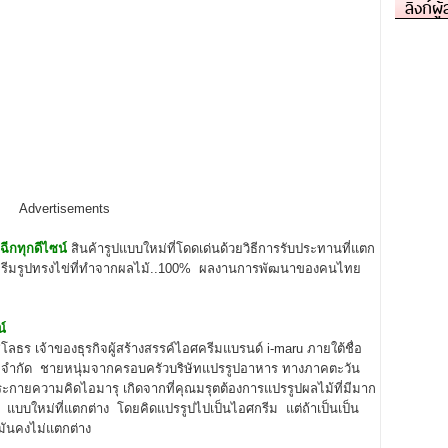
ลิงก์ผู
Advertisements
ฉีกทุกดีไซน์
สินค้ารูปแบบใหม่ที่โดดเด่นด้วยวิธีการรับประทานที่แตก
ศครีมรูปทรงไข่ที่ทำจากผลไม้..100% ผลงานการพัฒนาของคนไทย
์
ร เจ้าของธุรกิจผู้สร้างสรรค์ไอศครีมแบรนด์ i-maru ภายใต้ชื่อ
จิ้ง จำกัด ชายหนุ่มจากครอบครัวบริษัทแปรรูปอาหาร ทางภาคตะวัน
 ประกายความคิดไอมารุ เกิดจากที่คุณมรุตต้องการแปรรูปผลไม้ที่มีมาก
 แบบใหม่ที่แตกต่าง โดยคิดแปรรูปไปเป็นไอศกรีม แต่ถ้าเป็นเป็น
 มันคงไม่แตกต่าง