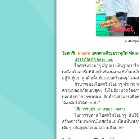
คุณมรุต
ไอศกรีม
i-maru
แตกต่างด้วยบรรจุภัณฑ์และ
บรรจุภัณฑ์ของ i-maru
ไอศกรีมไอมารุ มีรูปทรงเป็นรูปทรงไข่ไก่ ค
เหมือนไอศกรีมที่มีอยู่ในท้องตลาด ที่เป็นเหล
อยู่ในตู้แช่ ลูกค้าเห็นต้องแปลกใจสุดๆ “สะด
ตัวบรรจุของไอศกรีมไอมารุ ทำมาจากวัสดุช
ความปลอยภัยแบบสุดๆ จึงไม่ต้องห่วงเรื่
แตกต่างจากจุกขวดนม อีกทั้งยังสามารถยืดหยุด
“ต้องคิดให้ได้บ้างแย้ว”
วิธีการรับประทานของ i-maru
ในการรับทาน ไอศกรีมไอมารุ นั้นใช้วิธีก
สร้างการรับประทานไอศกรีมแบบใหม่ที่นำเอ
เดิมๆ เป็นสุดยอดแนวความคิดมากๆ