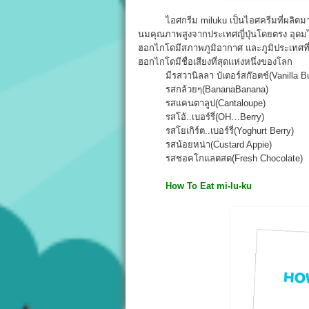
ไอศกรีม miluku เป็นไอศครีมที่ผลิตมาจา
นมคุณภาพสูงจากประเทศญี่ปุ่นโดยตรง อุดมไป
ฮอกไกโดมีสภาพภูมิอากาศ และภูมิประเทศที่
ฮอกไกโดมีชื่อเสียงที่สุดแห่งหนึ่งของโลก
มีรสวานิลลา บัเตอร์สก๊อตช์(Vanilla Bu
รสกล้วยๆ(BananaBanana)
รสแคนตาลูป(Cantaloupe)
รสโอ้..เบอร์รี่(OH…Berry)
รสโยเกิร์ต..เบอร์รี่(Yoghurt Berry)
รสน้อยหน่า(Custard Appie)
รสชอคโกแลตสด(Fresh Chocolate)
How To Eat mi-lu-ku