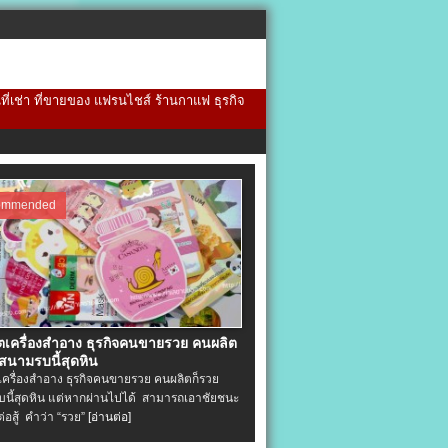
้นที่เช่า ที่ขายของ แฟรนไชส์ ร้านกาแฟ ธุรกิจ
ommended
ิตเครื่องสําอาง ธุรกิจคนขายรวย คนผลิต
 สนามรบนี้สุดหิน
ตเครื่องสําอาง ธุรกิจคนขายรวย คนผลิตก็รวย
นี้สุดหิน แต่หากผ่านไปได้ สามารถเอาชัยชนะ
่ต่อสู้ คำว่า “รวย”
[อ่านต่อ]