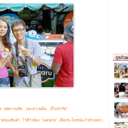
ธุรกิจ
จำกัด แต่ความคิด…และความฝัน…มีไม่จำกัด”
ขาดของสินค้า ไว้ที่ว่าต้อง “แตกต่าง” เพื่อประโยชน์อะไรบ้างหน่า…