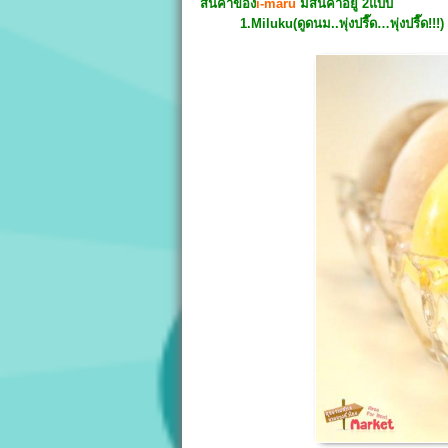
สินค้าของ
i-maru
มีสินค้าอยู่ 2แบบ
1.Miluku(ดูดนม..พุ่งปรี๊ด…พุ่งปรี๊ด!!!)