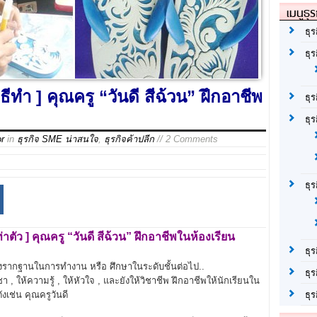
เมนูธุร
ธุร
ธุ
ีทำ ] คุณครู “วันดี สีฉ้วน” ฝึกอาชีพ
ธุ
ธุร
or
in
ธุรกิจ SME น่าสนใจ
,
ธุรกิจค้าปลีก
// 2 Comments
ธุ
่าตัว
]
คุณครู “วันดี สีฉ้วน”
ฝึกอาชีพในห้องเรียน
ธุร
อวางรากฐานในการทำงาน หรือ ศึกษาในระดับชั้นต่อไป..
ธุร
วิชา , ให้ความรู้ , ให้หัวใจ , และยังให้วิชาชีพ ฝึกอาชีพให้นักเรียนใน
ังเช่น คุณครูวันดี
ธุ