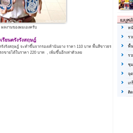
เมนูหล
ผลงานของผมเองครับ
หน
รว
เรียนตรังรังสฤษฎ์
พื้
งรังสฤษฎ์ จะทำขึ้นจากรองเท้านันยาง ราคา 110 บาท พื้นสีขาวธร
รถขายได้ในราคา 220 บาท , เพิ่มขึ้นอีกเท่าตัวเลย
รว
ชุ
จุด
เก
ติด