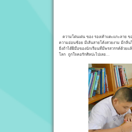
ความโด่นเด่น ของ รองเท้าแตะแกะลาย ของ โ
ความอ่อนช้อย มีเส้นสายโค้งสวยงาม มีกลิ่
ยิ่งถ้าได้ฝีมือของนักเรียนที่มีพรสวรรค์ด้ว
โลก ถูกใจคอรักศิลปะไปเลย…