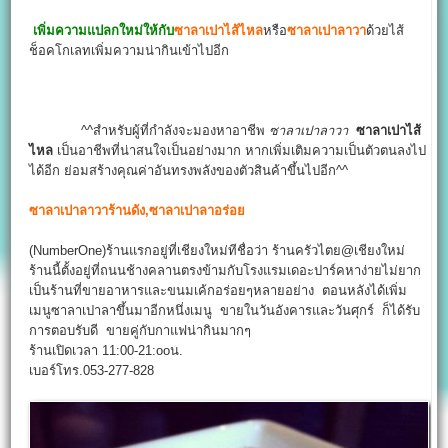
เพิ่มความแปลกใหม่ให้กับ
ซาลาเปาไส้ไหล
หรือ
ซาลาเปาลาวา
ด้วยไส้
ช็อคโกเลทเพิ่มความน่ากินเข้าไปอีก
^^สำหรับผู้ที่กำลังจะมองหาอาชีพ
ซาลาเปาลาวา
ซาลาเปาไส้
ไหล
เป็นอาชีพที่น่าสนใจเป็นอย่างมาก หากเพิ่มเติมความเป็นตัวตนลงไป
ได้อีก ย่อมสร้างคุณค่าอันทรงพลังของตัวสินค้าขึ้นไปอีก^^
ซาลาเปาลาวาร้านดัง,ซาลาเปาลาอร่อย
(NumberOne)ร้านแรกอยู่ที่เชียงใหม่ทีชื่อว่า ร้านครัวไตย@เชียงใหม่
ร้านนี้ตั้งอยู่ที่ถนนช้างคลานตรงข้ามกับโรงแรมเดอะปาร์คหาง่ายไม่ยาก
เป็นร้านที่ขายอาหารและขนมเค้กอร่อยๆหลายอย่าง ตอนหลังได้เพิ่ม
เมนูซาลาเปาลาขึ้นมาอีกหนึ่งเมนู ขายในวันอังคารและวันศุกร์ ก็ได้รับ
การตอบรับดี ขายคู่กับกาแฟน่ากินมากๆ
ร้านเปิดเวลา 11:00-21:ooน.
เบอร์โทร.053-277-828