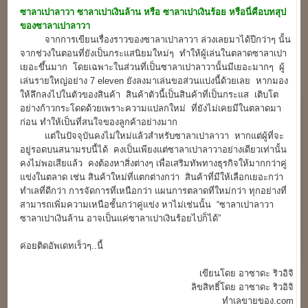
ซาลาเปาลาวา ซาลาเปาเงินล้าน หรือ ซาลาเปาเงินร้อย หรือนี่คือบทสุป
ของซาลาเปาลาวา
จากการเขียนเรื่องราวของซาลาเปาลาวา ล่วงเลยมาได้ปีกว่าๆ นั้น
จากช่วงในตอนที่ยังเป็นกระแสนิยมใหม่ๆ ทำให้ผู้เล่นในตลาดซาลาเปา
เยอะขึ้นมาก โดยเฉพาะในส่วนที่เป็นซาลาเปาลาวานั้นมีเยอะมากๆ ผู้
เล่นรายใหญ่อย่าง 7 eleven ยังลงมาเล่นขอส่วนแบ่งนี้ด้วยเลย หากมอง
ให้ลึกลงไปในตัวของสินค้า สินค้าตัวนี้เป็นสินค้าที่เป็นกระแส เติบโต
อย่างก้าวกระโดดด้วยเพราะความแปลกใหม่ ที่ยังไม่เคยมีในตลาดมา
ก่อน ทำให้เป็นที่สนใจของลูกค้าอย่างมาก
แต่ในปัจจุบันคงไม่ใหม่แล้วสำหรับซาลาเปาลาวา หากแต่ผู้ที่จะ
อยู่รอดบนสนามรบนี้ได้ คงเป็นเพียงแต่ซาลาเปาลาวาอย่างเดียวเท่านั้น
คงไม่พอเสียแล้ว คงต้องหาสิ่งต่างๆ เพื่อเสริมทัพทางธุรกิจให้มากกว่าคู่
แข่งในตลาด เช่น สินค้าใหม่ที่แตกต่างกว่า สินค้าที่มีให้เลือกเยอะกว่า
ทำเลที่ดีกว่า การจัดการที่เหนือกว่า แผนการตลาดที่ใหม่กว่า ทุกอย่างที่
สามารถเพิ่มความเหนือชั้นกว่าคู่แข่ง หาไม่เช่นนั้น “ซาลาเปาลาวา
ซาลาเปาเงินล้าน อาจเป็นแค่ซาลาเปาเงินร้อยไปก็ได้”
ค่อยติดอัพเดทเร็วๆ..นี้
เขียนโดย อาซาดะ ริวอิจิ
ลิขสิทธิ์โดย อาซาดะ ริวอิจิ
ทำเลขายของ.com