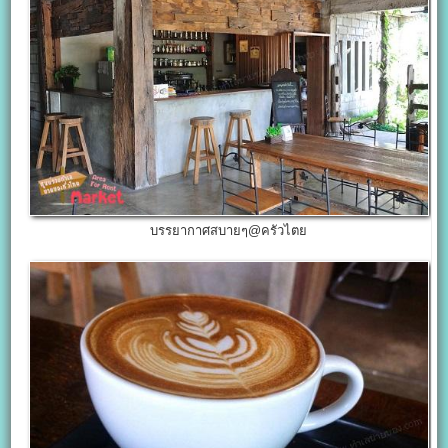
บรรยากาศสบายๆ@ครัวไตย