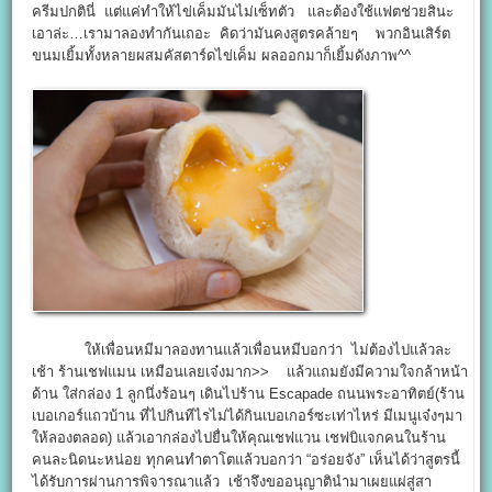
ครีมปกตินี่ แต่แค่ทำให้ไข่เค็มมันไม่เซ็ทตัว และต้องใช้แฟตช่วยสินะ
เอาล่ะ…เรามาลองทำกันเถอะ คิดว่ามันคงสูตรคล้ายๆ พวกอินเสิร์ต
ขนมเยิ้มทั้งหลายผสมคัสตาร์ดไข่เค็ม ผลออกมาก็เยิ้มดังภาพ^^
ให้เพื่อนหมีมาลองทานแล้วเพื่อนหมีบอกว่า ไม่ต้องไปแล้วละ
เช้า ร้านเชฟแมน เหมือนเลยเจ๋งมาก>> แล้วแถมยังมีความใจกล้าหน้า
ด้าน ใส่กล่อง 1 ลูกนึ่งร้อนๆ เดินไปร้าน Escapade ถนนพระอาทิตย์​(ร้าน
เบอเกอร์แถวบ้าน ที่ไปกินทีไรไม่ได้กินเบอเกอร์ซะเท่าไหร่ มีเมนูเจ๋งๆมา
ให้ลองตลอด) แล้วเอากล่องไปยื่นให้คุณเชฟแวน เชฟบิแจกคนในร้าน
คนละนิดนะหน่อย ทุกคนทำตาโตแล้วบอกว่า “อร่อยจัง” เห็นได้ว่าสูตรนี้
ได้รับการผ่านการพิจารณาแล้ว เช้าจึงขออนุญาตินำมาเผยแผ่สู่สา