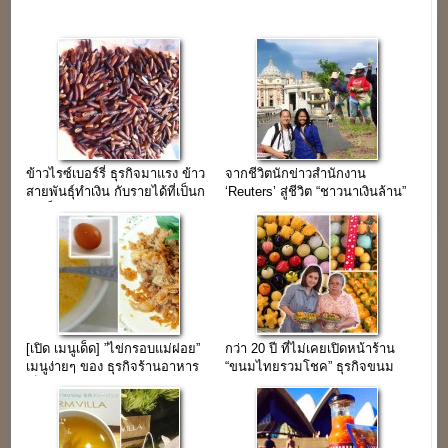
ข้าวไรซ์เบอร์รี่ ธุรกิจมาแรง ข้าว
จากชีวิตนักข่าวสำนักงาน
สายพันธุ์ทำเงิน กับรายได้ที่เป็นก
‘Reuters’ สู่ชีวิต “ชาวนาเงินล้าน”
อบเป็นกำ
(ความสุขไม่จำกัด)
[เปิด เมนูเด็ด] ”ไข่กรอบแม่ฝอย”
กว่า 20 ปี ที่ไม่เคยเปิดหน้าร้าน
เมนูง่ายๆ ของ ธุรกิจร้านอาหาร
“ขนมไทยรวมโชค” ธุรกิจขนม
เล็กๆ(มีวิธีทำ)
ไทยโบราณ