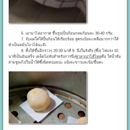
6. เอามาไล่อากาศ ขึ้นรูปเป็นก้อนกลมก้อนละ 30-40 กรัม
7. จับแผ่ใส่ใส้ปั้นก้อนให้เรียบร้อย สูตรแป้งจะเหลือมากกว่าใส้
ทำเป็นหมั่นโถวได้นะจ๊ะ
8. ทิ้งให้ขึ้นอีกราวๆ 20-30 นาที 9. นึ่งในรังถึง (ซึ้ง) ไฟแรง 10
นาทีเป็นอันเสร็จ เคล็ดไม่ลับสำหรับการนึ่ง
ซาลาเปาไส้ไหล
คือ ใส่น้ำส้ม
สายชูลงไปในน้ำใต้ซึ้งนิดหน่อยน่ะ แป้งจะขาวและนิ่มขึ้นค่ะ