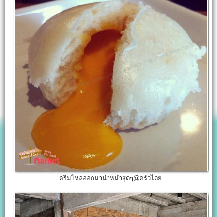
ครีมไหลออกมาน่าหม่ำสุดๆ@ครัวไตย