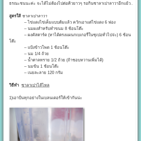
ธรณะชนนะค่ะ จะได้ไม่ต้องไปต่อคิวยาวๆ รอกินซาลาเปาลาวาอีกแย้ว..
สูตรใส้
ซาลาเปาลาวา
– ไข่แดงไข่เค็มแบบต้มแล้ว ควักเอาแต่ไข่แดง 6 ฟอง
– นมผงสำหรับทำขนม 8 ช้อนโต๊ะ
– ผงคัสตาร์ด (หาได้ตรงแผนกเบเกอรี่ในซุเปอทั่วไปจ่ะ) 6 ช้อน
โต๊ะ
– แป้งข้าวโพด 1 ช้อนโต๊ะ
– นม 1/4 ถ้วย
– น้ำตาลทราย 1/2 ถ้วย (ถ้าชอบหวานเพิ่มได้)
– นมข้น 1 ช้อนโต๊ะ
– เนยละลาย 120 กรัม
วิธีทำ
ซาลาเปาไส้ไหล
1)เอาปั่นทุกอย่างในเบลนเดอร์ให้เข้ากันน่ะ