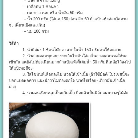
– น้ำตาลทราย 125 g
– เกลือป่น 1 ช้อนชา
– เนยขาว เนย หรือ น้ำมัน 50 กรัม
– น้ำ 200 กรัม (ใส่แค่ 150 ก่อน อีก 50 ถ้าแป้งแห้งค่อยใส่ตาม
จ่ะ เดี๋ยวแป้งแฉะเกิน)
– นม 100 กรัม
วิธีทำ
1. นำยีสผง 1 ช้อนโต๊ะ ละลายในน้ำ 150 กรัมคนให้ละลาย
2. นำส่วนผสมทุกอย่างยกเว้นไขมันใส่ลงในอ่างผสมนวดให้พอ
เข้ากัน แต่ยังไม่ต้องเนียนมากถ้าแป้งแห้งก็เติมน้ำ 50 กรัมที่เหลือไว้ลงไป
ให้แป้งพอดีจ่ะ
3. ใส่ไขมันที่เลือกลงไป นวดให้เข้าเนื้อ (ถ้าใข้มือตี โปรเซสนี้จะ
ปอดแปดพอควร แนะนำว่าไม่ต้องตกใจ นวดไปเรื่อยๆเดี๋ยวมันเข้าเนื้อ
เอง)
4. นวดจนเนียนนุ่มเป็นแก้มเด็ก ยืดแล้วเป็นฟิล์มแผ่นบางๆได้จ่ะ