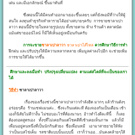
เด่น และมีเอกลักษณ์ ขึ้นมาทันที่
ซึ่งตอนนี้ได้มีคนทำออกมาเยอะขึ้นเลยๆ แต่ก็ยังพอมีที่ว่างให้ผู้
สนใจ ลงทุนทำธุรกิจทำหารายได้อย่างสบายๆครับ การขายซาลาเปา
ลาวา ตอนนี้มีขายในหลายรูปแบบ ทั้งขายตาม ห้าง ร้านค้า ตลาดนัด
แม้แต่ขายออน์ไลน์ ก็มีให้เห็นอยู่เหมือนกันครับ
การจะขาย
ซาลาเปาลาวา
ซาลาเปาไส้
ไหล
ควรศึกษาวิธีการทำ
ฝึกฝน และปรับปรุงให้มีความหลากหลาย เพิ่มมูลค่าลงไปอีก จะช่วยเพิ่ม
การขายให้ได้มากขึ้น
ศึกษาและลงเมื่อทำ ปรังปรุงเปลี่ยนแปลง ตามแต่สไตล์ที่จะเป็นของเรา
ได้
วิธีทำ
ซาลาเปาลาวา
เรื่องของเรื่องช่วงนี้ซาลาเปาลาวากำลังฮิต มากๆ แล้วร้านดังๆ
อร่อยๆคือ ร้านเชฟแมนค่ะ.. ซึ่งจะกินแต่ละที ต้องจองกันเป็นเดือน เช้า
เองก็นิสัยไม่ดีว่างั้น ไม่ชอบอะไรที่ต้องนานๆ อ้าวทำไงดีละทีนี้ ก็เลย
ต้องถอดสูตรเอง ทั้งๆที่ไม่เคยกินแต่โชคดีที่เช้าเคยเห็นภาพ แล้วก็มี
เพื่อนอยู่คนหนึ่งที่เป็นนักกินตัวยง ชื่อเพื่อนหมี เอามาสาธยายให้ฟัง
ว่าเป็นเบสไข่เค็ม รสชาติแบบนั้นแบบนี้ เราก็ว่าเออ…มันคงคล้ายๆใส้