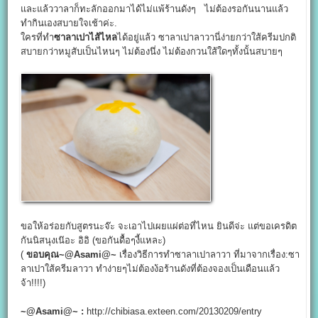
และแล้ววาลาก็ทะลักออกมาได้ไม่แพ้ร้านดังๆ ไม่ต้องรอกันนานแล้ว
ทำกินเองสบายใจเช้าค่ะ.
ใครที่ทำ
ซาลาเปาไส้ไหล
ได้อยู่แล้ว ซาลาเปาลาวานี่ง่ายกว่าใส้ครีมปกติ
สบายกว่าหมูสับเป็นไหนๆ ไม่ต้องนึ่ง ไม่ต้องกวนใส้ใดๆทั้งนั้นสบายๆ
ขอให้อร่อยกับสูตรนะจ๊ะ จะเอาไปเผยแผ่ต่อที่ไหน ยินดีจ่ะ แต่ขอเครดิต
กันนิสนุงเน๊อะ อิอิ (ขอกันดื้อๆงี้แหละ)
(
ขอบคุณ~@Asami@~
เรื่องวิธีการทำซาลาเปาลาวา ที่มาจากเรื่อง:ซา
ลาเปาใส้ครีมลาวา ทำง่ายๆไม่ต้องง้อร้านดังที่ต้องจองเป็นเดือนแล้ว
จ้า!!!!)
~@Asami@~ :
http://chibiasa.exteen.com/20130209/entry