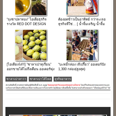
“ถุงชาปลาทอง” ไอเดียธุรกิจ
ต้องอดข้าวเป็นอาทิตย์ กว่าจะเจอ
รางวัล RED DOT DESIGN
ธุรกิจที่ใช่… [ น้ำจิ้มเจริญ น้ำจิ้ม
AWARD 2014
สุด.. Amazing ]
[ไอเดียเจ๋ง!!!] “ซาลาเปาทุเรียน”
“บะหมี่กล่อง เจ๊เปรี้ยว” ออเดอร์ปัง
ออกขายได้ไม่ถึงเดือน ออเดอร์พุ่ง
1,300 กล่อง(สูงสุด)
3,800 ลูก/วัน
ซาลาเปาลาวา
ซาลาเปาไส้ไหล
ธุรกิจอาหาร