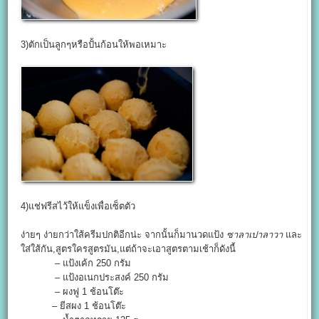
3)ตักเป็นลูกๆหรือปั้นก้อนให้พอเหมาะ
4)แช่ฟรีสไว้ให้แข็งเพื่อเซ็ตตัว
ง่ายๆ ง่ายกว่าใส้ครีมปกติอีกน่ะ จากนั้นก็มานวดแป้ง
ซาลาเปาลาวา
และ
ใส่ใส้กัน,สูตรใครสูตรมัน,แต่ถ้าจะเอาสูตรตามเช้าก็ดังนี้
– แป้งเค้ก 250 กรัม
– แป้งอเนกประสงค์ 250 กรัม
– ผงฟู 1 ช้อนโต๊ะ
– ยีสผง 1 ช้อนโต๊ะ