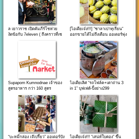
ล เยาวราช เปิดคัมภีร์โชห่วย
[ไอเดียเจ๋ง!!!] “ซาลาเปาทุเรียน”
งัดข้อกับ 7eleven ( ถึงคราวที่เซ
ออกขายได้ไม่ถึงเดือน ออเดอร์พุ่ง
เว่นต้อง “กลัว” บ้าง )
3,800 ลูก/วัน
Supaporn Kumnodnae เจ้าของ
ไอเดียเลิศ “รถโฟล์ค+เตาถ่าน 3
สูตรอาหาร กว่า 160 สูตร
in 1” บุฟเฟต์-ปิ้งย่าง299
“บะหมี่กล่อง เจ๊เปรี้ยว” ออเดอร์ปัง
ไอเดียเจ๋ง!!! “เสน่ห์ใบตอง” ขึ้น