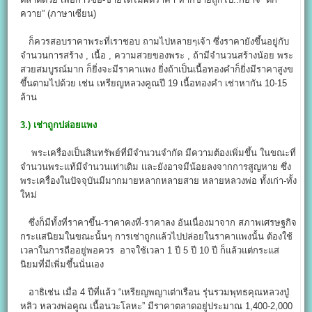
ควาย” (ภาษาเซียน)
ก็ควรสอบราคาพระที่เราชอบ ถามไปหลายๆเจ้า ซึ่งราคายังขึ้นอยู่กับ
จำนวนการสร้าง , เนื้อ , ความสวยของพระ , ถ้ามีจำนวนสร้างน้อย พระ
สวยสมบูรณ์มาก ก็ยิ่งจะมีราคาแพง ยิ่งถ้าเป็นเนื้อทองคำก็ยิ่งมีราคาสูงข
ขึ้นตามไปด้วย เช่น เหรียญหลวงคูณปี 19 เนื้อทองคำ เช่าหากัน 10-15
ล้าน
3.)
เช่าถูกปล่อยแพง
พระเครื่องเป็นสินทรัพย์ที่มีจำนวนจำกัด มีความต้องเพิ่มขึ้น ในขณะที่
จำนวนพระแท้มีจำนวนเท่าเดิม และยังอาจมีน้อยลงจากการสูญหาย ซึ่ง
พระเครื่องในปัจจุบันมีมากมายหลากหลายสาย หลายหลวงพ่อ ทั้งเก่า-ทั้ง
ใหม่
ซึ่งก็มีทั้งที่ราคาขึ้น-ราคาคงที่-ราคาลง อันเนื่องมาจาก สภาพเศรษฐกิจ
กระแสนิยมในขณะนั้นๆ การเช่าถูกแล้วไปปล่อยในราคาแพงนั้น ต้องใช้
เวลาในการถืออยู่พอควร อาจใช้เวลา 1 ปี 5 ปี 10 ปี ก็แล้วแต่กระแส
นิยมที่มีเพิ่มขึ้นนั่นเอง
อาธิเช่น เมื่อ 4 ปีที่แล้ว “เหรียญพญาเต่าเรือน รุ่นรวมพุทธคุณหลวงปู่
หลิว หลวงพ่อคูณ เนื้อนวะโลหะ” มีราคาตลาดอยู่ประมาณ 1,400-2,000