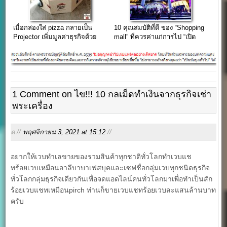
เมื่อกล่องใส่ pizza กลายเป็น
10 คุณสมบัติที่ดี ของ “Shopping
Projector เพิ่มมูลค่าธุรกิจด้วย
mall” ที่ควรค่าแก่การไป “เปิด
บรรจุภัณฑ์
Shop” ทำธุรกิจ
1 Comment on ไข!!! 10 กลเม็ดทำเงินจากธุรกิจเช่า
พระเครื่อง
ด //
พฤศจิกายน 3, 2021 at 15:12
//
อยากให้เวบทำเลขายของรวมสินค้าทุกชาติทั่วโลกทำเวบแช
ทร้อยเวบเหมือนอาลีบาบาเฟสบุคและเซฟชื่อกลุ่มเวบทุกชนิดธุรกิจ
ทั่วโลกกลุ่มธุรกิจเดียวกันเพื่อจดแอดไลน์คนทั่วโลกมาเพื่อทำเป็นสัก
ร้อยเวบแชทเหมือนpirch ท่านก็ขายเวบแชทร้อยเวบละแสนล้านบาท
ครับ