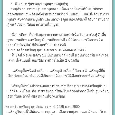
ยกตัวอย่าง: รุ่นรวมพุทธคุณ(หลวงปู่หลิว)
สมมุติหากเราชอบ รุ่นรวมพุทธคุณ เนื่องจากเป็นรุ่นที่มีประวัติการ
สร้างชัดเจน วัน-เดือน-ปี-จำนวนการสร้าง ที่แน่นอน… และยิ่งด้วยรับการ
พุทธพิเศษจากหลวงปู่หลิว และหลวงพ่อคูณ สองเกจิดังที่ได้รับการนับจาก
ผู้คนทั่วไป ทำให้อยากได้รุ่นนี้มาบูชา
ซึ่งการศึกษาก็หาข้อมูลจากจากทางอินเทอร์เน็ต โดยเราต้องรู้จักพื้น
ฐานการผลิตพระเหรียญ มีการผลิตอย่างไร มีวิวัฒนาการในการผลิต
อย่างไร ปัจจุบันได้จำแนกเป็น 3 ช่วง ดังนี้
1. พระเครื่องเหรียญ ยุคประมาณ พ.ศ. 2440-พ.ศ. 2485
ในยุคนี้ พระจะมีลักษณะเป็นรูปทรงกลม รูปไข่ รูปทรงอาร์ม และทรง
เสมา ทั้งสี่แบบนี้ แยกวิธีการสร้างได้เป็น 2 ชนิดคือ
เหรียญปั๊มชนิดข้างเลื่อย : เหรียญข้างเลื่อยก็คือการนำเหรียญที่ปั๊ม
เรียบร้อยแล้วมาตัดส่วนที่เกินออก ด้วยการใช้เลื่อยตัดออกทีละเหรียญ
เหรียญปั๊มชนิดข้างกระบอก : เขาจะทำบล็อกรูปทรงของเหรียญนั้นๆ
แล้วตัดแผ่นโลหะที่จะทำเหรียญมาใส่ลงไปแล้วจึงทำการปั๊มขึ้นรูปเหรียญ
จึงทำให้สะดวกไม่มีส่วนเกินที่ข้างเหรียญ
พระเครื่องเหรียญ ยุคประมาณ พ.ศ. 2485-พ.ศ. 2500
เหรียญในยุคนี้ได้พัฒนาจากยุคแรก เพื่อความยุ่งยากและเสียเวลา โดย