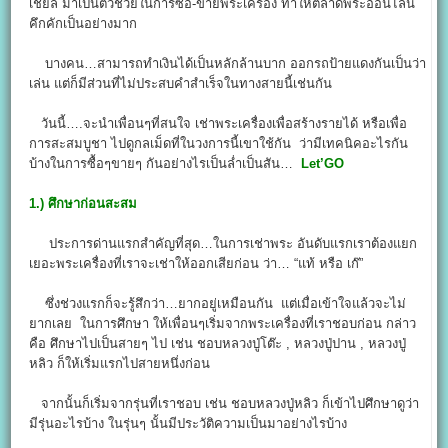
เชียล มาเป็นตัวช่วยในการซื้อ-ขายพระเครื่อง ทำให้ตลาดพระออนไลน์
คึกคักเป็นอย่างมาก
บางคน…สามารถทำเงินได้เป็นหลักล้านบาก ออกรถป้ายแดงกันเป็นว่า
เล่น แต่ก็มีส่วนที่ไม่ประสบคำสำเร็จในทางสายนี้เช่นกัน
วันนี้….จะนำเพื่อนๆที่สนใจ เช่าพระเครื่องเพื่อสร้างรายได้ หรือเพื่อ
การสะสมบูชา ไปดูกลเม็ดที่ในวงการนี้เขาใช้กัน ว่ามีเทคนิคอะไรกัน
บ้างในการซื้อๆขายๆ กันอย่างไรเป็นล่ำเป็นสัน…
Let’GO
1.)
ศึกษาก่อนสะสม
ประการด่านแรกสำคัญที่สุด…ในการเช่าพระ อันดับแรกเราต้องแยก
เยอะพระเครื่องที่เราจะเช่าให้ออกเสียก่อน ว่า… “แท้ หรือ เก๊”
ซึ่งช่วงแรกก็จะรู้สึกว่า…ยากอยู่เหมือนกัน แต่เมื่อเข้าใจแล้วจะไม่
ยากเลย ในการศึกษา ให้เพื่อนๆเริ่มจากพระเครื่องที่เราชอบก่อน กล่าว
คือ ศึกษาไปเป็นสายๆ ไป เช่น ชอบหลวงปู่โต๊ะ , หลวงปู่ปาน , หลวงปู่
หลิว ก็ให้เริ่มแรกไปสายหนึ่งก่อน
จากนั้นก็เริ่มจากรุ่นที่เราชอบ เช่น ชอบหลวงปู่หลิว ก็เข้าไปศึกษาดูว่า
มีรุ่นอะไรบ้าง ในรุ่นๆ นั้นมีประวัติความเป็นมาอย่างไรบ้าง