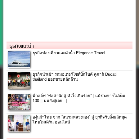
ธุรกิจแนะนำ
ธุรกิจท่องเที่ยวและดำน้ำ Elegance Travel
ธุรกิจนำเข้า รถมอเตอร์ไซต์บิ๊กไบค์ ดูคาติ Ducati
thailand ยอดขายหลักล้าน
พี่กอล์ฟ “พ่อค้านักสู้ หัวใจเกินร้อย” [ แม้ร่างกายไม่เต็ม
100 ][ ผมยังสู้เลย.. ]
องุ่นผ้าไทย จาก “สนามหลวงสอง” สู่ ธุรกิจรับสั่งผลิตชุด
ไทยโมเดิร์น ออนไลน์