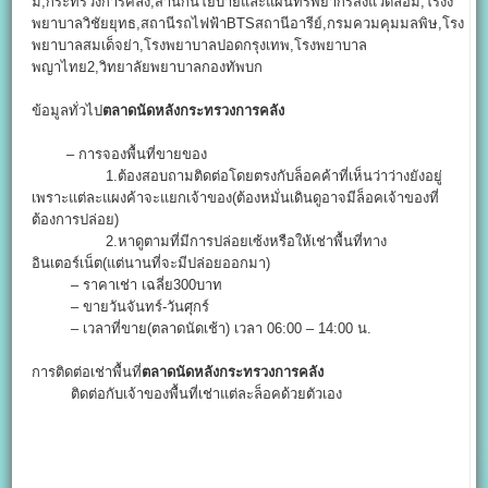
มี,กระทรวงการคลัง,สำนักนโยบายและแผนทรัพยากรสิ่งแวดล้อม,โรงง
พยาบาลวิชัยยุทธ,สถานีรถไฟฟ้าBTSสถานีอารีย์,กรมควมคุมมลพิษ,โรง
พยาบาลสมเด็จย่า,โรงพยาบาลปอดกรุงเทพ,โรงพยาบาล
พญาไทย2,วิทยาลัยพยาบาลกองทัพบก
ข้อมูลทั่วไป
ตลาดนัดหลังกระทรวงการคลัง
– การจองพื้นที่ขายของ
1.ต้องสอบถามติดต่อโดยตรงกับล็อคค้าที่เห็นว่าว่างยังอยู่
เพราะแต่ละแผงค้าจะแยกเจ้าของ(ต้องหมั่นเดินดูอาจมีล็อคเจ้าของที่
ต้องการปล่อย)
2.หาดูตามที่มีการปล่อยเซ้งหรือให้เช่าพื้นที่ทาง
อินเตอร์เน็ต(แต่นานที่จะมีปล่อยออกมา)
– ราคาเช่า เฉลี่ย300บาท
– ขายวันจันทร์-วันศุกร์
– เวลาที่ขาย(ตลาดนัดเช้า) เวลา 06:00 – 14:00 น.
การติดต่อเช่าพื้นที่
ตลาดนัดหลังกระทรวงการคลัง
ติดต่อกับเจ้าของพื้นที่เช่าแต่ละล็อคด้วยตัวเอง