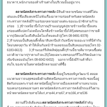
ธนาคาร,พนักงานของห้างร้านต่างในบริเวณนั้นอยู่มากๆ
ตลาดนัดหลังกระทรวงการคลัง
มีสินค้าหลายชนิดมากแต่ที่โด่น
เด่นและมีชื่อเสียงคงหนีไม่พ้นเรื่องอาหารอร่อยสำหรับตลาดนัดหลัง
กระทรวงการคลังมีร้านอร่อยๆหลายอย่างแต่จะขอแนะนำซักสามร้าน
อร่อย 1.)ข้าวเหนียวปิ้งโบราณ(ร้านแม่บุญส่ง)ขายข้าวเหนียวปิ้งแสน
อร่อยแต่ที่แปลกไม่เหมือนใครคือข้าวเหนียวปิ้งไส้กุ้งสดขอบอกว่าขายดี
มาก(เปิดแปดโมงถึงสิบเอ็ดโมงก็หมดแล้ว)(โทร.08-9491-9378)
2.)ร้านขนมปั้นสิบคุณติ๊กตั้งมาสิบหกปีแล้ววันหนึ่งขายเยอะมากที่นี่ทำกัน
ใหม่ๆสดๆทุกวัน ทำให้เห็นกันหน้าร้านเลยขนมปั้นสิบหอมอร่อย(โทร.02-
6183-6613) 3.)ร้านเบอร์รี่เลิฟเลิฟ(คุณติ๊ก)ร้านนี้ขายดีมากๆคนซื้อต่อ
แถวคิวยาวมาก(ราคาแก้วละ25)โดยเฉพาะสตรอเบอร์รี่โยเกิร์ตเน้นความ
เข้มข้นหอมมัน(โทร.08-6042-6432) นอกจากนี้ยังมีร้านค้าที่น่า
สนใจ,ของขายในตลาดนัดอีกหลายอย่างที่ซื้อ
ตลาดนัดหลังกระทรวงการคลัง
ตั้งอยู่ในซอยพิบูลวัฒนา5 ตลอด
แนวตามยาวจนสุดซอยฝั่งด้านทิศเหนือของกระทรวงการคลัง ซอยนี้อยู่
ติดกับถนนพระราม6 ตลาดนัดนี้อยู่ใจกลางเมืองแหล่งทำงานหนาแน่น
ของคนกรุงเทพมหานคร ตลาดนัดหลังกระทรวงการคลังมีรถเมล์วิ่งผ่าน
หน้าตลาดนัดหลายสายได้แก่,สาย44,สาย67,สาย166,สาย536
สถานที่ใกล้เคียงของ
ตลาดนัดหลังกระทรวงการคลัง
ที่สำคัญ