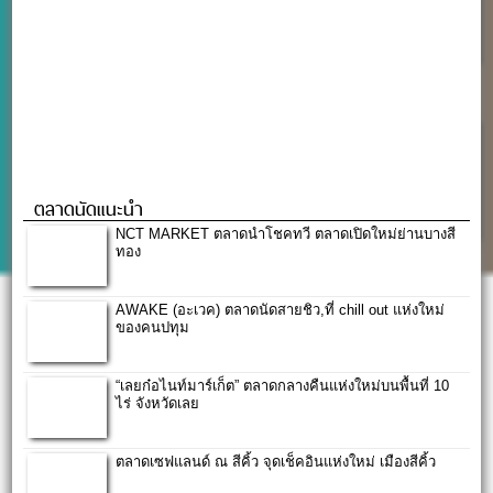
ตลาดนัดแนะนำ
NCT MARKET ตลาดนำโชคทวี ตลาดเปิดใหม่ย่านบางสี
ทอง
AWAKE (อะเวค) ตลาดนัดสายชิว,ที่ chill out แห่งใหม่
ของคนปทุม
“เลยก๋อไนท์มาร์เก็ต” ตลาดกลางคืนแห่งใหม่บนพื้นที่ 10
ไร่ จังหวัดเลย
ตลาดเซฟแลนด์ ณ สีคิ้ว จุดเช็คอินแห่งใหม่ เมืองสีคิ้ว