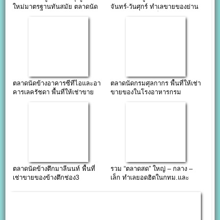
ใหม่มาตรฐานทันสมัย ตลาดนัด
จันทร์-วันศุกร์ ทำเลขายของย่าน
ใจกลางกรุง ”
พระราม 4” (จองล็อคติดต่อ…)
ตลาดนัดข้างอาคารซีทีไอและอา
ตลาดนัดกรมศุลกากร พื้นที่ให้เช่า
คารเลครัชดา พื้นที่ให้เช่าขาย
ขายของในโรงอาหารกรม
ของ
ศุลกากร
ตลาดนัดข้างตึกมาลีนนท์ พื้นที่
รวม “ตลาดสด” ใหญ่ – กลาง –
เช่าขายของข้างตึกช่อง3
เล็ก ทำเลยอดฮิตในกทม.และ
ปริมณฑล