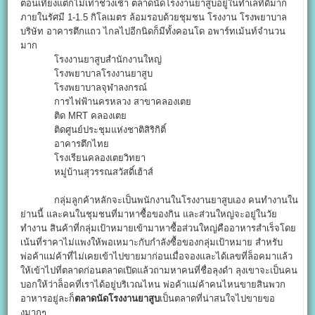
ตอนเที่ยงแต่ก็ไม่เท่าช่วงเช้า ตลาดนัดโรงงานยาสูบอยู่ในทำเลที่ดีมาก
ภายในรัศมี 1-1.5 กิโลเมตร ล้อมรอบด้วยชุมชน โรงงาน โรงพยาบาล
บริษัท อาคารตึกแถว ไกลไปอีกนิดก็มีทั้งคอนโด อพาร์ทเม้นท์จำนวน
มาก
โรงงานยาสูบสำนักงานใหญ่
โรงพยาบาลโรงงานยาสูบ
โรงพยาบาลจุฬาลงกรณ์
การไฟฟ้านครหลวง สาขาคลองเตย
ติด MRT คลองเตย
ติดศูนย์ประชุมแห่งชาติสิริกิติ์
อาคารตึกไทย
โรงเรียนคลองเตยวิทยา
หมู่บ้านสุวรรณสวัสดิ์เฮ้าส์
กลุ่มลูกค้าหลักจะเป็นพนักงานในโรงงานยาสูบเอง คนทำงานใน
ย่านนี้ และคนในชุมชนที่มาหาซื้อของกิน และส่วนใหญ่จะอยู่ในวัย
ทำงาน สินค้าที่กลุ่มเป้าหมายเข้ามาหาซื้อส่วนใหญ่คืออาหารสำเร็จโดย
เน้นที่ราคาไม่แพงให้พอเหมาะกับกำลังซื้อของกลุ่มเป้าหมาย สำหรับ
พ่อค้าแม่ค้าที่ไม่เคยเข้าไปขายมาก่อนเมื่อจองและได้เลขที่ล็อคมาแล้ว
ให้เข้าไปที่ตลาดก่อนตลาดเปิดแล้วถามหาคนที่ชื่อลุงดำ ลุงเขาจะเป็นคน
บอกให้ว่าล็อคที่เราได้อยู่บริเวณไหน พ่อค้าแม่ค้าคนไหนขายสินพวก
อาหารอยู่ละก็
ตลาดนัดโรงงานยาสูบ
เป็นตลาดที่น่าสนใจไปขายขอ
งมากๆ