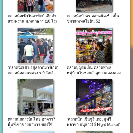
ตลาดนัดเช้าวันอาทิตย์ เฮียดำ
ตลาดนัดป้าพร ตลาดนัดเช้า-เย็น
สามพราน ม.พฤกษา4 (10 ไร่)
ชุมชนพหลโยธิน 52
“ตลาดนัดเช้า อยู่สอาดมาร์เก็ต”
ตลาดบุญร่มเย็น ตลาดทำเล
ตลาดนัดสวนหลวง ร.9 ใหม่
หมู่บ้านในซอยลำลูกกาคลองสอง
(รายวัน/รายเดือน)
ตลาดนัดการบินไทย อาคาร7
“ตลาดนัด เซ็นจูรี่ เดอะมูฟวี่
พื้นที่เช่าขายอาหาร ของใช้
พลาซ่า อนุสาวรีย์ Night Market”
เสื้อผ้า ทำเลพนักงานการบินไทย
ทำเลดีใจกลางเมือง