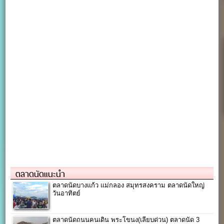
ตลาดนัดแนะนำ
ตลาดนัดบางแก้ว แม่กลอง สมุทรสงคราม ตลาดนัดใหญ่
วันอาทิตย์
ตลาดนัดถนนคนเดิน พระโขนง(เลียบด่วน) ตลาดนัด 3