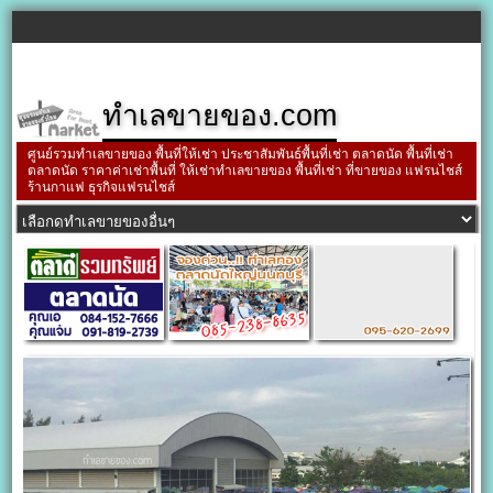
ทำเลขายของ.com
ศูนย์รวมทำเลขายของ พื้นที่ให้เช่า ประชาสัมพันธ์พื้นที่เช่า ตลาดนัด พื้นที่เช่า
ตลาดนัด ราคาค่าเช่าพื้นที่ ให้เช่าทำเลขายของ พื้นที่เช่า ที่ขายของ แฟรนไชส์
ร้านกาแฟ ธุรกิจแฟรนไชส์