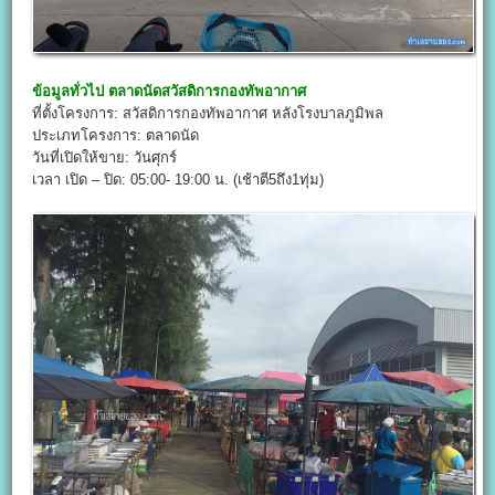
ข้อมูลทั่วไป
ตลาดนัดสวัสดิการกองทัพอากาศ
ที่ตั้งโครงการ: สวัสดิการกองทัพอากาศ หลังโรงบาลภูมิพล
ประเภทโครงการ: ตลาดนัด
วันที่เปิดให้ขาย: วันศุกร์
เวลา เปิด – ปิด: 05:00- 19:00 น. (เช้าตี5ถึง1ทุ่ม)