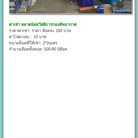
ค่าเช่า
ตลาดนัดสวัสดิการกองทัพอากาศ
ราคาค่าเช่า: ราคา ล๊อคละ 100 บาท
ค่าไฟดวงละ : 10 บาท
ขนาดล็อคที่ให้เช่า: 2*2เมตร
จำนวนล๊อคทั้งหมด: 500-80 0ล๊อค