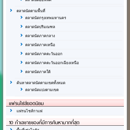
ตลาดนัดตามพื้นที่
ตลาดนัดกรุงเทพมหานคร
ตลาดนัดปริมณฑล
ตลาดนัดภาคกลาง
ตลาดนัดภาคเหนือ
ตลาดนัดภาคตะวันออก
ตลาดนัดภาคตะวันออกเฉียงเหนือ
ตลาดนัดภาคใต้
ค้นหาตลาดนัดตามเขตทั้งหมด
ตลาดนัดแบ่งตามเขต
แฟรนไชส์ยอดนิยม
แฟรนไชส์กาแฟ
10 ทำเลขายของที่มีการค้นหามากที่สุด