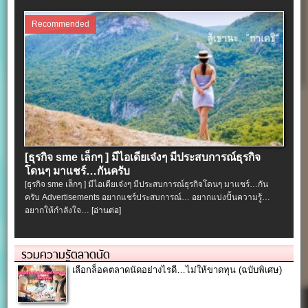
Recommended
[ธุรกิจ sme เล็กๆ ] มีไอเดียเจ๋งๆ มีประสบการณ์ธุรกิจ
โดนๆ มาแชร์…กันครับ
[ธุรกิจ sme เล็กๆ ] มีไอเดียเจ๋งๆ มีประสบการณ์ธุรกิจโดนๆ มาแชร์…กัน
ครับ Advertisements อยากแชร์ประสบการณ์… อยากแบ่งปั้นความรู้…
อยากให้กำลังใจ…
[อ่านต่อ]
รวมความรู้ตลาดนัด
เลือกล็อคตลาดนัดอย่างไรดี…ไม่ให้ขาดทุน (ฉบับพิเศษ)