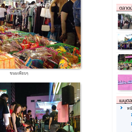
ตลาดน
ขนมเพียบๆ
เมนูต
หน