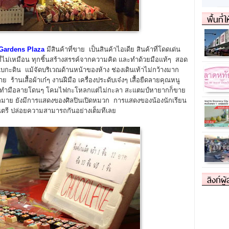
พื้นที่
Gardens Plaza
มีสินค้าที่ขาย เป็นสินค้าไอเดีย สินค้าที่โดดเด่น
าที่ไม่เหมือน ทุกชิ้นสร้างสรรค์จากความคิด และทำด้วยมือแท้ๆ สอด
บกะดิน แม้จัดบริเวณด้านหน้าของห้าง ช่องเดินเท้าไม่กว้างมาก
ร้านเสื้อผ้าเก๋ๆ งานฝีมือ เครื่องประดับเจ๋งๆ เสื้อยืดลายคุณหนู
ทำมือลายโดนๆ โคมไฟกะโหลกแต่ไม่กะลา สะแตมป์หายากก็ขาย
มากมาย ยังมีการแสดงของศิลปินเปิดหมวก การแสดงของน้องนักเรียน
นตรี ปล่อยความสามารถกันอย่างเต็มทีเลย
ลิงก์ผู