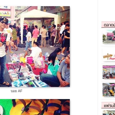
ตลาดน
บอย AF
แฟรนไ