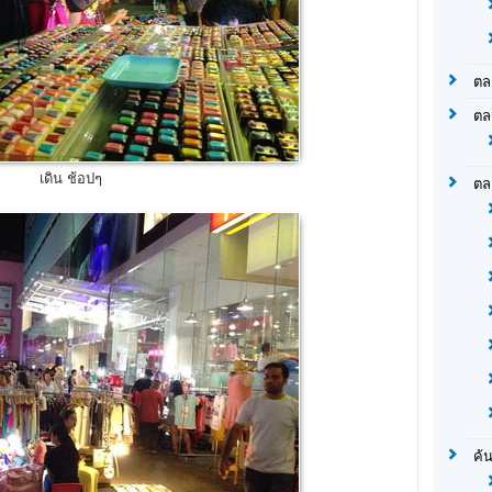
ตล
ตล
เดิน ช้อปๆ
ตล
ค้