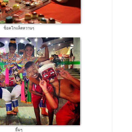
ช็อคโกแล็ตหวานๆ
ยิ้มๆ