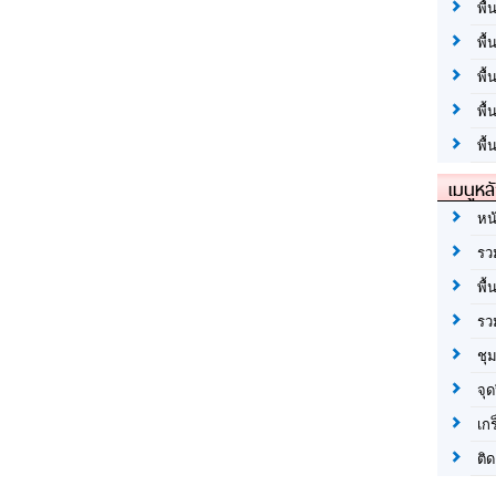
พื้
พื้
พื
พื
พื้
เมนูหล
หน
รว
พื้
รว
ชุ
จุด
เก
ติด