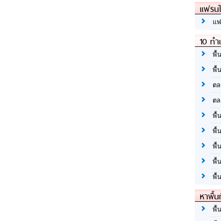
แฟรนไ
แฟ
10 ทำเ
พื้
พื้
ตล
ตล
พื้
พื้
พื้
พื้
พื้
หาพื้น
พื้