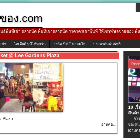
ของ.com
ธ์พื้นที่เช่า ตลาดนัด พื้นที่เช่าตลาดนัด ราคาค่าเช่าพื้นที่ ให้เช่าทำเลขายของ พื
้เช่า
ไอเดียดีๆ มีได้ทุกวัน
ธุรกิจ SME น่าสนใจ
ประชาสัมพันธ์ฟรี
rket @ Lee Gardens Plaza
Rec
10 เรื
สินค้า
s Plaza
การเช่
อ่านต่อ...
ของคนท
[อ่านต่