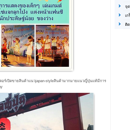
จุด
เก
ติด
ร์เปิดขายสินค้าแนวjapan-styleสินค้ามากมายแนวญี่ปุ่นแท้มีการ
ay