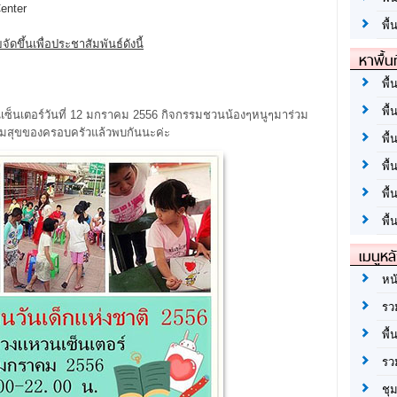
enter
พื้
จัดขึ้นเพื่อประชาสัมพันธ์ดังนี้
หาพื้น
พื้
พื้
นเซ็นเตอร์วันที่ 12 มกราคม 2556 กิจกรรมชวนน้องๆหนูๆมาร่วม
วามสุขของครอบครัวแล้วพบกันนะค่ะ
พื้
พื
พื
พื้
เมนูหล
หน
รว
พื้
รว
ชุ