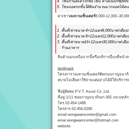
โซนร้านสะดววกซื้อ เช่น ห้างมินิบิ๊กซี(Min
โซนจอดรถชั้นใต้ดินจำนวนมากจอดได้ส
ค่าเช่า
วงแหวนเซ็นเตอร์
8,000-12,000–30,0
พื้นที่เช่าขนาด 4×12เมตร8,000บาท/เดือ
พื้นที่เช่าขนาด 8×12เมตร12,000บาท/เดื
พื้นที่เช่าขนาด16×12เมตร30,000บาท/เด
ร้านอาหาร
สินค้านอกเหนือจากนี้หรือบริการอื่นๆที่หน
landmask
โครงการวงแหวนเซ็นเตอร์ติดถนนกาญจนาภิเษก
สบายไม่เสียค่าใช้จ่ายแต่อย่างได้มีให้บริการ
ชื่อผู้ติดต่อ:P.V.T. Asset Co.,Ltd.
ที่อยู่:1/11 ซอยกาญจนาภิเษก 005 แขวงหลั
โทร.02-454-1488
โทรสาร.02-456-0290
email:wongwaencenter@gmail.com
emai:wongwaencenter@hotmail.com
website: