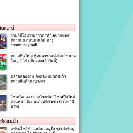
ัดแนะนำ
รวมวีดีโอบรรยากาศ “ทำเลขายของ”
ตลาดนัด ถนนคนเดิน ห้าง
communitymall
ตลาดกินใหญ่ ฟู้ดพลาซ่าแห่งใหม่ ขนาด
ใหญ่ 2 ไร่ (เปิดจองแล้ววันนี้)
ตลาดคลองถม คิงคอง แยกกิ่งแก้ว
ตลาดสินค้าครบวงจร
โซนมือสอง ตลาดไชยทิศ “โซนเปิดใหม่
ด้านหน้า-ติดถนน” (ฟรีค่าเช่า ค่าไฟ 10
บาท)
ชส์แนะนำ
แฟรนไชส์ข้าวเหนียวหมูปิ้ง ซุปเปอร์หมู