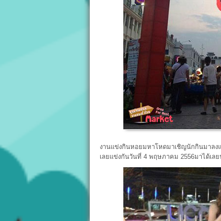
งานแข่งกินหอยมหาโหดมาเชิญนักกินมาลงแข่ง
เลยแข่งกันวันที่ 4 พฤษภาคม 2556มาได้เลยน