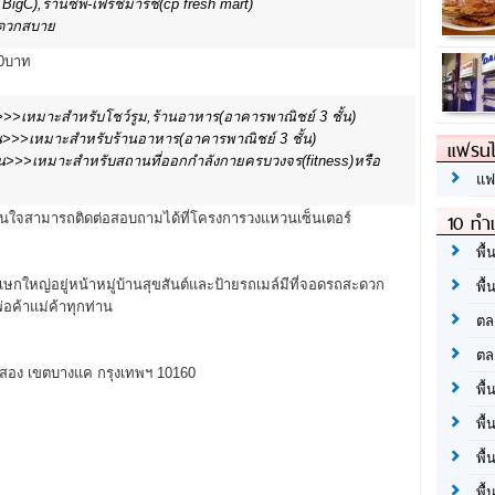
i BigC),ร้านซีพี-เฟรชมาร์ช(cp fresh mart)
ะดวกสบาย
00บาท
น>>>เหมาะสำหรับโชว์รูม,ร้านอาหาร(อาคารพาณิชย์ 3 ชั้น)
อน>>>เหมาะสำหรับร้านอาหาร(อาคารพาณิชย์ 3 ชั้น)
แฟรนไ
ือน>>>เหมาะสำหรับสถานที่ออกกำลังกายครบวงจร(fitness)หรือ
แฟ
10 ทำเ
้าสนใจสามารถติดต่อสอบถามได้ที่โครงการวงแหวนเซ็นเตอร์
พื้
ใหญ่อยู่หน้าหมู่บ้านสุขสันต์และป้ายรถเมล์มีที่จอดรถสะดวก
พื้
พ่อค้าแม่ค้าทุกท่าน
ตล
ตล
กสอง เขตบางแค กรุงเทพฯ 10160
พื้
พื้
พื้
พื้