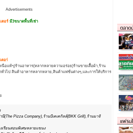
Advertisements
นเตอ
ร์
มี3ขนาดพื้นที่เช่า
ตลาดน
เตอ
ร์
นือแท้ๆ)ร้านอาหาร(หลากหลายความอร่อย)ร้านขายเสื้อผ้า,ร้าน
้าทั่วไป สินค้าอาหารหลากหลาย,สินค้าแฟชั่นต่างๆ,และการให้บริการ
ย
า
ี(The Pizza Company),ร้านบีเคเคกิลล์(BKK Grill),ร้านมาจิ
แฟรนไ
โรงเรียนสอนพิเศษหลายแขนง