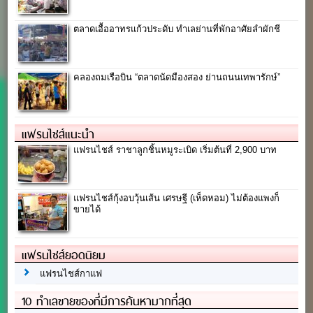
ตลาดเอื้ออาทรแก้วประดับ ทำเลย่านที่พักอาศัยลำผักชี
คลองถมเรือบิน “ตลาดนัดมืองสอง ย่านถนนเทพารักษ์”
แฟรนไชส์แนะนำ
แฟรนไชส์ ราชาลูกชิ้นหมูระเบิด เริ่มต้นที่ 2,900 บาท
แฟรนไชส์กุ้งอบวุ้นเส้น เศรษฐี (เห็ดหอม) ไม่ต้องแพงก็
ขายได้
แฟรนไชส์ยอดนิยม
แฟรนไชส์กาแฟ
10 ทำเลขายของที่มีการค้นหามากที่สุด