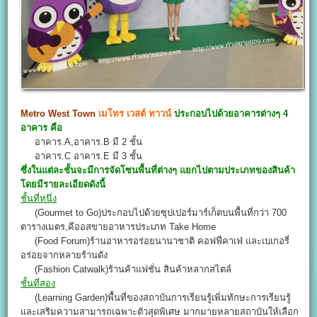
Metro West Town
เมโทร เวสต์ ทาวน์
ประกอบไปด้วยอาคารต่างๆ 4
อาคาร คือ
อาคาร.A,อาคาร.B มี 2 ชั้น
อาคาร.C อาคาร.E มี 3 ชั้น
ซึ่งในแต่ละชั้นจะมีการจัดโซนพื้นที่ต่างๆ แยกไปตามประเภทของสินค้า
โดยมีรายละเอียดดังนี้
ชั้นที่หนึ่ง
(Gourmet to Go)ประกอบไปด้วยซุปเปอร์มาร์เก็ตบนพื้นที่กว่า 700
ตารางเมตร,คีออสขายอาหารประเภท Take Home
(Food Forum)ร้านอาหารอร่อยนานาชาติ คอฟฟี่คาเฟ่ และเบเกอรี่
อร่อยจากหลายร้านดัง
(Fashion Catwalk)ร้านค้าแฟชั่น สินค้าหลากสไตล์
ชั้นที่สอง
(Learning Garden)พื้นที่ของสถาบันการเรียนรู้เพิ่มทักษะการเรียนรู้
และเสริมความสามารถเฉพาะตัวสุดพิเศษ มากมายหลายสถาบันให้เลือก