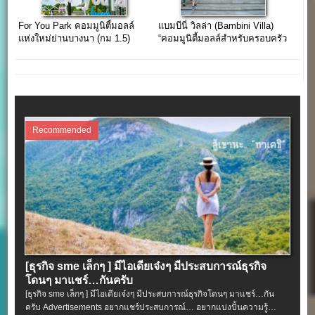
For You Park คอมมูนิตี้มอลล์
แบมบีนี่ วิลล่า (Bambini Villa)
แห่งใหม่ย่านบางนา (กม 1.5)
“คอมมูนิตี้มอลล์สำหรับครอบครัว
ยุคใหม่ใจกลางกรุงเทพฯ”
Recommended
[ธุรกิจ sme เล็กๆ ] มีไอเดียเจ๋งๆ มีประสบการณ์ธุรกิจ
โดนๆ มาแชร์…กันครับ
[ธุรกิจ sme เล็กๆ ] มีไอเดียเจ๋งๆ มีประสบการณ์ธุรกิจโดนๆ มาแชร์…กัน
ครับ Advertisements อยากแชร์ประสบการณ์… อยากแบ่งปั้นความรู้…