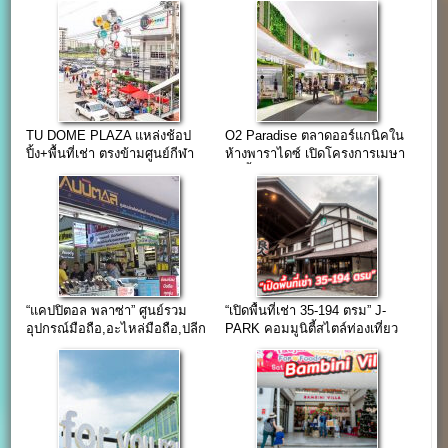
TU DOME PLAZA แหล่งช้อป
O2 Paradise ตลาดออร์แกนิคใน
ปิ้ง+พื้นที่เช่า ตรงข้ามศูนย์กีฬา
ห้างพาราไดซ์ เปิดโครงการเมษา
มหาวิทยาลัยธรรมศาสตร์
62 นี้
“แคปปิตอล พลาซ่า” ศูนย์รวม
“เปิดพื้นที่เช่า 35-194 ตรม” J-
อุปกรณ์มือถือ,อะไหล่มือถือ,ปลีก
PARK คอมมูนิตี้สไตล์ท่องเที่ยว
และส่ง ใจกลางย่านคลองถม
แหล่งช้อปใกล้กรุงเทพฯ
เสือป่า