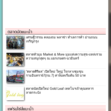
ตลาดนัดแนะนำ
เศรษฐีวรรณ คลองถม พลาซ่า ทำเลการค้า ย่านถนน
เจริญกรุง
ตลาดหัวมุม Market & More มุมแห่งความสุข-แหล่งรวม
ความสนุกสุดๆ ณ.แยกเกษตร-นวมินทร์
“ตลาดศิริผล” เปิดใหม่ ใหญ่ ใจกลางชุมชุน
รามอินทรา67(กม.7) ค่าล็อคเริ่มต้น 50 บาท
ตลาดนัดเปิดใหม่ Gold Leaf เทคโนฯเจ้าคุณทหาร
ลาดกระบัง
แฟรนไชส์แนะนำ