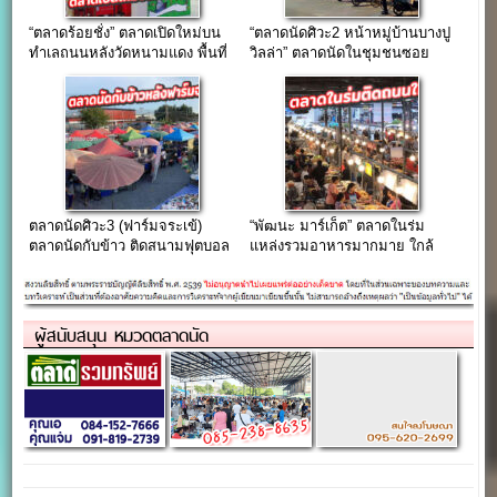
“ตลาดร้อยชั่ง” ตลาดเปิดใหม่บน
“ตลาดนัดศิวะ2 หน้าหมู่บ้านบางปู
ทำเลถนนหลังวัดหนามแดง พื้นที่
วิลล่า” ตลาดนัดในชุมชนซอย
กว่า 40 ไร่
วิทยุการบิน
ตลาดนัดศิวะ3 (ฟาร์มจระเข้)
“พัฒนะ มาร์เก็ต” ตลาดในร่ม
ตลาดนัดกับข้าว ติดสนามฟุตบอล
แหล่งรวมอาหารมากมาย ใกล้
ฟาร์มจระเข้
แยกศรีเทพา
ผู้สนับสนุน หมวดตลาดนัด