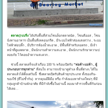
ตลาด@
แบริ่ง
ได้ปรับพื้นที่ส่วนโซนล็อกตลาดนัด , โซนคีออส , โซน
นั่งทานอาหาร เป็นพื้นที่เทคอนกรีต , มีระบบไฟฟ้าส่องแสงสว่าง , ระบบ
ไฟฟ้าต่อปลั๊ก , มีบริการห้องน้ำสะอาด , มีพื้นที่สำหรับจอดรถ , มีเจ้า
หน้าที่ดูแลตลาด , มีพนักงานทำความสะอาด , มีพนักงานรักษาความป
ลอยภัย ไว้คอยอำความสะดวก..
ช่วงนี้ ตลาดเสร็จแล้วเกือบ 100 % พร้อมเปิดรับ
“พ่อค้า-แม่ค้า , ผู้
ประกอบการทุกท่าน”
ที่สนใจ สามารถเข้ามาดูทำเล พื้นที่ต่างๆ ได้ใน
ตลาดแล้วได้ตั้งแต่วันนี้ ซึ่งตลาดเปิดรับสินค้าทุกประเภท ทั้งของกิน-
ของใช้ (ที่ไม่ซ้ำกัน) หากคุณมีฝีมือ หรือ กำลังมองหาทำเลใหม่ๆ ที่มี
กลุ่มลูกค้าบ้านพักอาศัย ที่มีกำลังซื้อในย่านนี้ ลองมาสำรวจพื้นที่กันก่อน
ได้เลย…