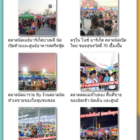
ตลาดนัดเมย์มาร์เก็ตบางพลี นัด
ครุใน ไนซ์ มาร์เก็ต ตลาดนัดเปิด
เปิดท้ายและศูนย์อาหารสตรีทฟู้ด
ใหม่ ซอยสุขสวัสดิ์ 70 เยื้องปั๊ม
แห่งใหม่ซอยวัดหลวงพ่อโต
ปตท.
ตลาดนัดมารวย By ง้วนตลาดนัด
ตลาดสดแม่สไบทอง พื้นที่ขาย
ทำเลขายของในชุมชนซอย
ของนัดเช้า-นัดเย็น และศูนย์
มหาชัย(บางพลี)
อาหาร