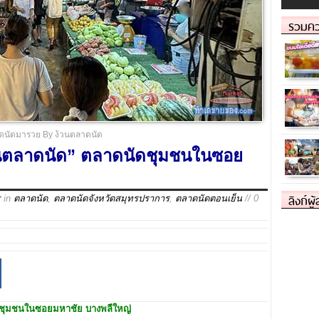
รวมคว
ดนัดมารวย By ง้วนตลาดนัด
นตลาดนัด” ตลาดนัดชุมชนในซอย
ลิงก์ผู
r
in
ตลาดนัด
,
ตลาดนัดจังหวัดสมุทรปราการ
,
ตลาดนัดตอนเย็น
// 0
ชุมชนในซอยมหาชัย บางพลีใหญ่