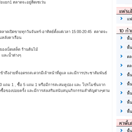
ชัยแยก1 ตลาดจะอยู่ติดเซเว่น
แฟรนไ
แฟ
10 ทำเ
ดเปิดขายทุกวันจันทร์-อาทิตย์ตั้งแต่เวลา 15:00-20:45 ตลาดจะ
ันหลังคาเรือน
พื้
พื้
องเบ็ดเตล็ด ร้านต้นไม้
 และน้ำต่างๆ
ตล
ตล
ข้าถึงง่ายที่จอดรถสะดวกมีเจ้าหน้าที่ดูแล และมีการประชาสัมพันธ์
พื้
พื้
0 แถม 1 , ซื้อ 5 แถม 1 หรือมีการสะสมคูปอง และ โปรโมชั่นจาก
ซื้อของบ่อยครั้ง และมีการส่งเสริมสนับสนุนกิจกรรมสำคัญต่างๆตาม
พื้
พื้
พื้
หาพื้น
พื้