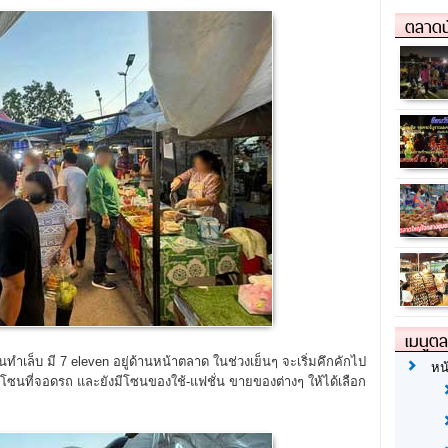
ตลาดน
เมนูต
นทำเล็บ มี 7 eleven อยู่ด้านหน้าตลาด ในช่วงเย็นๆ จะเริ่มคึกคักไป
หน
มีโซนที่จอดรถ และยังมีโซนของใช้-แฟชั่น ขายของต่างๆ ให้ได้เลือก