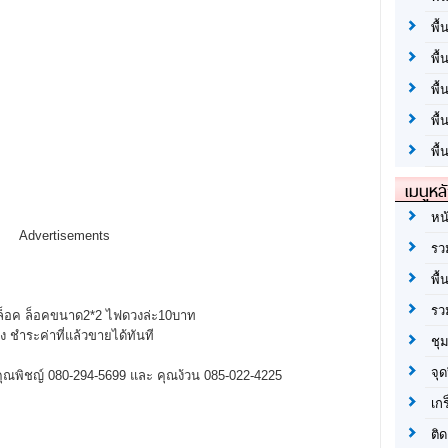
พื้
พื้
พื
พื
พื้
เมนูหล
หน
Advertisements
รว
พื้
รว
จำล็อค ล็อคขนาด2*2 ไฟดวงล่ะ10บาท
ชำระค่าที่แล้วขายได้ทันที
ชุ
จุด
ต่อ คุณพิชญ์ 080-294-5699 และ คุณง้วน 085-022-4225
เก
ติด