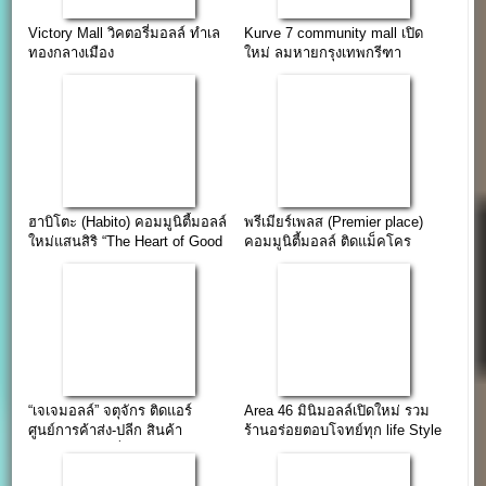
Victory Mall วิคตอรี่มอลล์ ทำเล
Kurve 7 community mall เปิด
ทองกลางเมือง
ใหม่ ลมหายกรุงเทพกรีฑา
ฮาบิโตะ (Habito) คอมมูนิตี้มอลล์
พรีเมียร์เพลส (Premier place)
ใหม่แสนสิริ “The Heart of Good
คอมมูนิตี้มอลล์ ติดแม็คโคร
Living”
ศรีนครินทร์
“เจเจมอลล์” จตุจักร ติดแอร์
Area 46 มินิมอลล์เปิดใหม่ รวม
ศูนย์การค้าส่ง-ปลีก สินค้า
ร้านอร่อยตอบโจทย์ทุก life Style
ภูมิปัญญาท้องถิ่น-สินค้านำเข้า
ในชุมชนอ่อนนุช 46