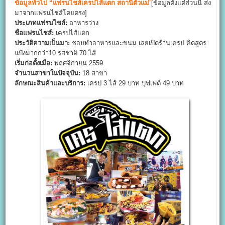
ข้อมูลทั่วไป
“แฟรนไชส์เครปไส้แตก สถานีตัวแม่
”
[ข้อมูลตั้งแต่ส่วนนี้ ส่ง
มาจากแฟรนไชส์โดยตรง]
ประเภทแฟรนไชส์:
อาหารว่าง
ชื่อแฟรนไชส์:
เครปไส้แตก
ประวัติความเป็นมา:
ชอบทำอาหารและขนม เลยเปิดร้านเครป คิดสูตร
แป้งมากกว่า10 รสชาติ 70 ไส้
เริ่มก่อตั้งเมื่อ:
พฤศจิกายน 2559
จำนวนสาขาในปัจจุบัน:
18 สาขา
ลักษณะสินค้าและบริการ:
เครป 3 ไส้ 29 บาท บุฟเฟต์ 49 บาท