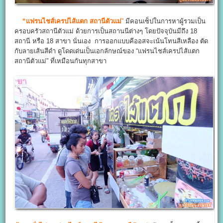
“แฟรนไชส์เครปไส้แตก สถานีตัวแม่
”
มีคอนเซ็ปในการหาผู้รวมเป็น
ครอบครัวสถานีตัวแม่ ด้วยการเป็นสถานนีต่างๆ โดยปัจจุบันมีถึง 18
สถานี หรือ 18 สาขา นั่นเอง การออกแบบคีออสจะเน้นโทนสีเหลือง ตัด
กับลายเส้นสีดำ ดูโดดเด่นเป็นเอกลักษณ์ของ “แฟรนไชส์เครปไส้แตก
สถานีตัวแม่” ที่เหมือนกันทุกสาขา