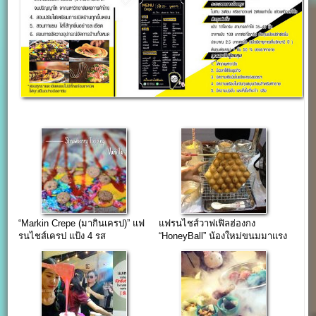
“Markin Crepe (มากินเครป)” แฟ
แฟรนไชส์วาฟเฟิลฮ่องกง
รนไชส์เครป แป้ง 4 รส
“HoneyBall” น้องใหม่ขนมมาแรง