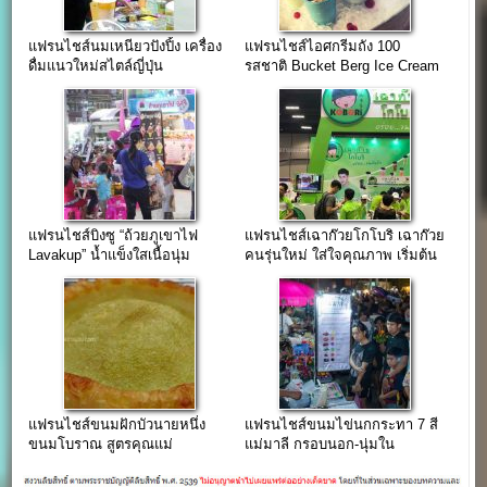
แฟรนไชส์นมเหนียวปังปิ้ง เครื่อง
แฟรนไชส์ไอศกรีมถัง 100
ดื่มแนวใหม่สไตล์ญี่ปุ่น
รสชาติ Bucket Berg Ice Cream
แฟรนไชส์บิงซู “ถ้วยภูเขาไฟ
แฟรนไชส์เฉาก๊วยโกโบริ เฉาก๊วย
Lavakup” น้ำแข็งใสเนื้อนุ่ม
คนรุ่นใหม่ ใส่ใจคุณภาพ เริ่มต้น
ละลายในปาก…
6,900 บาท
แฟรนไชส์ขนมฝักบัวนายหนึ่ง
แฟรนไชส์ขนมไข่นกกระทา 7 สี
ขนมโบราณ สูตรคุณแม่
แม่มาลี กรอบนอก-นุ่มใน