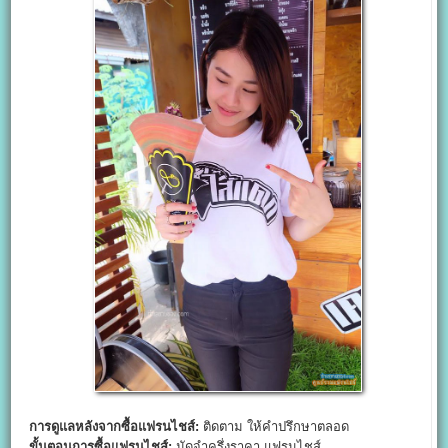
การดูแลหลังจากซื้อแฟรนไชส์:
ติดตาม ให้คำปรึกษาตลอด
ขั้นตอนการซื้อแฟรนไชส์:
มัดจำครึ่งราคา แฟรนไชส์