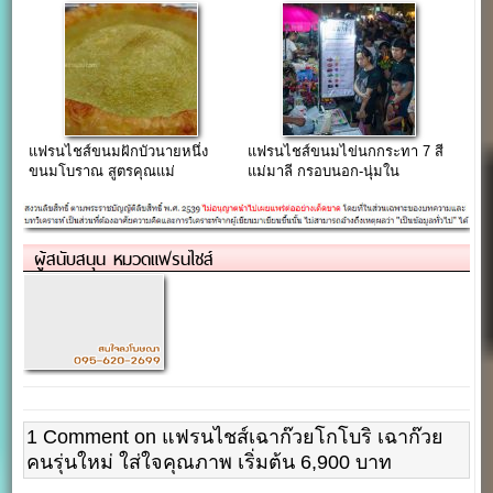
แฟรนไชส์ขนมฝักบัวนายหนึ่ง
แฟรนไชส์ขนมไข่นกกระทา 7 สี
ขนมโบราณ สูตรคุณแม่
แม่มาลี กรอบนอก-นุ่มใน
ผู้สนับสนุน หมวดแฟรนไชส์
1 Comment on แฟรนไชส์เฉาก๊วยโกโบริ เฉาก๊วย
คนรุ่นใหม่ ใส่ใจคุณภาพ เริ่มต้น 6,900 บาท