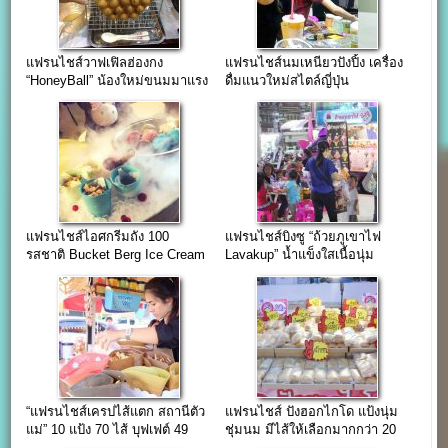
แฟรนไชส์วาฟเฟิลฮ่องกง
แฟรนไชส์นมเหนียวปังปิ้ง เครื่อง
“HoneyBall” น้องใหม่ขนมมาแรง
ดื่มแนวใหม่สไตล์ญี่ปุ่น
แฟรนไชส์ไอศกรีมถัง 100
แฟรนไชส์บิงซู “ถ้วยภูเขาไฟ
รสชาติ Bucket Berg Ice Cream
Lavakup” น้ำแข็งใสเนื้อนุ่ม
ละลายในปาก…
“แฟรนไชส์เครปไส้แตก สถานีตัว
แฟรนไชส์ ปังฮอกไกโด แป้งนุ่ม
แม่” 10 แป้ง 70 ไส้ บุฟเฟต์ 49
ชุ่มนม มีไส้ให้เลือกมากกว่า 20
บาท
ไส้