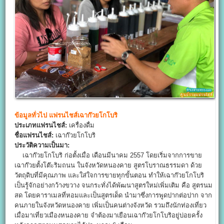
ข้อมูลทั่วไป
แฟรนไชส์เฉาก๊วยโกโบริ
ประเภทแฟรนไชส์:
เครื่องดื่ม
ชื่อแฟรนไชส์:
เฉาก๊วยโกโบริ
ประวัติความเป็นมา:
เฉาก๊วยโกโบริ ก่อตั้งเมื่อ เดือนมีนาคม 2557 โดยเริ่มจากการขาย
เฉาก๊วยตั้งโต๊ะริมถนน ในจังหวัดหนองคาย สูตรโบราณธรรมดา ด้วย
วัตถุดิบที่มีคุณภาพ และใส่ใจการขายทุกขั้นตอน ทำให้เฉาก๊วยโกโบริ
เป็นรู้จักอย่างกว้างขวาง จนกระทั่งได้พัฒนาสูตรใหม่เพิ่มเติม คือ สูตรนม
สด โดยคาราเมลที่หอมและเป็นสูตรเด็ด นำมาซึ่งการพูดปากต่อปาก จาก
คนภายในจังหวัดหนองคาย เพิ่มเป็นคนต่างจังหวัด รวมถึงนักท่องเที่ยว
เมื่อมาเที่ยวเมืองหนองคาย จำต้องมาเยือนเฉาก๊วยโกโบริอยู่บ่อยครั้ง