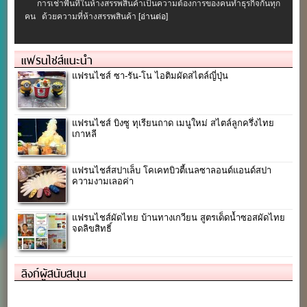
การเช่าพื้นที่ในห้างสรรพสินค้าเป็นความต้องการของคนทำธุรกิจกันทุก
คน ด้วยความที่ห้างสรรพสินค้า
[อ่านต่อ]
แฟรนไชส์แนะนำ
แฟรนไชส์ ซา-รัน-โน ไอติมผัดสไตล์ญี่ปุ่น
แฟรนไชส์ บิงซู ทุเรียนถาด เมนูใหม่ สไตล์ลูกครึ่งไทย
เกาหลี
แฟรนไชส์สปาเล็บ โคเคทบิวตี้เนลซาลอนด์แอนด์สปา
ความงามเลอค่า
แฟรนไชส์ผัดไทย บ้านทางเกวียน สูตรเด็ดน้ำซอสผัดไทย
จดลิขสิทธิ์
ลิงก์ผู้สนับสนุน