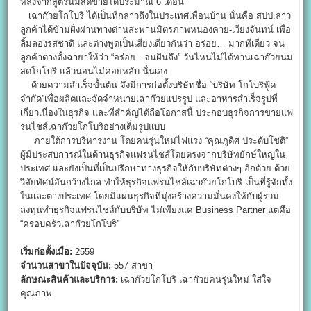
หลังจากสูตรนมสดขายได้ประมาณ 6 เดือน
เฉาก๊วยโกโบริ ได้เป็นที่กล่าวถึงในประเทศเพื่อนบ้าน นั่นคือ สปป.ลาว
ลูกค้าได้ข้ามฝั่งผ่านทางด่านสะพานมิตรภาพหนองคาย-เวียงจันทน์ เพื่อ
ลิ้มลองรสชาติ และต่างพูดเป็นเสียงเดียวกันว่า อร่อย… มากทีเดียว จน
ลูกค้าต่างตั้งฉายาให้ว่า “อร่อย…จนฝันถึง” วันไหนไม่ได้ทานเฉาก๊วยนม
สดโกโบริ แล้วนอนไม่ค่อยหลับ นั่นเอง
ด้วยความสำเร็จขั้นต้น จึงมีการก่อตั้งบริษัทชื่อ “บริษัท โกโบริฟู้ด
จำกัด”เพื่อผลิตและจัดจำหน่ายเฉาก๊วยแปรรูป และอาหารสำเร็จรูปที่
เกี่ยวเนื่องในธุรกิจ และที่สำคัญได้ถือโอกาสนี้ ประกอบธุรกิจการขายแฟ
รนไชส์เฉาก๊วยโกโบริอย่างเต็มรูปแบบ
ภายใต้การบริหารงาน โดยคนรุ่นใหม่ไฟแรง “คุณภูดิศ ประดับโชติ”
ผู้มีประสบการณ์ในด้านธุรกิจแฟรนไชส์โดยตรงจากบริษัทยักษ์ใหญ่ใน
ประเทศ และยังเป็นที่เป็นปรึกษาทางธุรกิจให้กับบริษัทต่างๆ อีกด้วย ด้วย
วิสัยทัศน์อันกว้างไกล ทำให้ธุรกิจแฟรนไชส์เฉาก๊วยโกโบริ เป็นที่รู้จักทั้ง
ในและต่างประเทศ โดยมีแผนธุรกิจที่มุ่งสร้างความมั่นคงให้กับผู้ร่วม
ลงทุนทำธุรกิจแฟรนไชส์กับบริษัท ไม่เพียงแค่ Business Partner แต่คือ
“ครอบครัวเฉาก๊วยโกโบริ”
เริ่มก่อตั้งเมื่อ:
2559
จำนวนสาขาในปัจจุบัน:
557 สาขา
ลักษณะสินค้าและบริการ:
เฉาก๊วยโกโบริ เฉาก๊วยคนรุ่นใหม่ ใส่ใจ
คุณภาพ