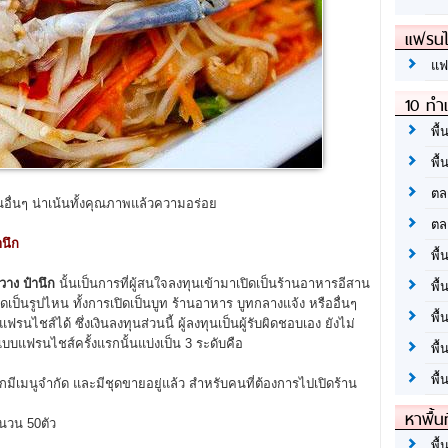
แฟรนไ
แฟ
10 ทำเ
พื้
พื้
ตล
อื่นๆ น่าเน้นทั้งคุณภาพแล้วความอร่อย
ตล
นึก
พื้
าง ป๋านึก
นั้นเป็นการที่ผู้สนใจลงทุนเข้ามาเปิดเป็นร้านอาหารอีสาน
พื้
ดเป็นรูปไหน ทั้งการเปิดเป็นบูท ร้านอาหาร บูทกลางแจ้ง หรืออื่นๆ
พื้
ชส์ได้ ซึ่งเงินลงทุนส่วนนี้ ผู้ลงทุนเป็นผู้รับผิดชอบเอง ยังไม่
ปแบบแฟรนไชส์ครั้งแรกนั้นแบ่งเป็น 3 ระดับคือ
พื้
พื้
มีเมนูจำกัด และมีชุดขายอยู่แล้ว สำหรับคนที่ต้องการไปเปิดร้าน
หาพื้น
นวน 50ตัว
พื้