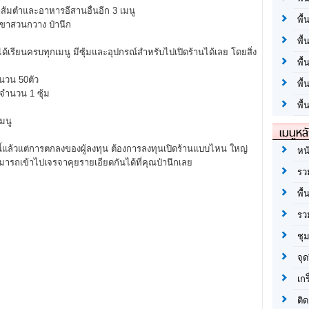
ส้มตำและอาหารอีสานอื่นอีก 3 เมนู
พื้
ขาสวนกวาง ป๋านึก
พื้
ได้เรียนครบทุกเมนู มีซุ้มและอุปกรณ์สำหรับไปเปิดร้านได้เลย โดยสิ่ง
พื
นวน 50ตัว
พื
ำนวน 1 ซุ้ม
พื้
มนู
เมนูหล
ี้แล้วแต่การตกลงของผู้ลงทุน ต้องการลงทุนเปิดร้านแบบไหน ใหญ่
หน
ถเข้าไปเจรจาคุยรายเอียดกันได้ที่คุณป๋านึกเลย
รว
พื้
รว
ชุ
จุด
เก
ติด