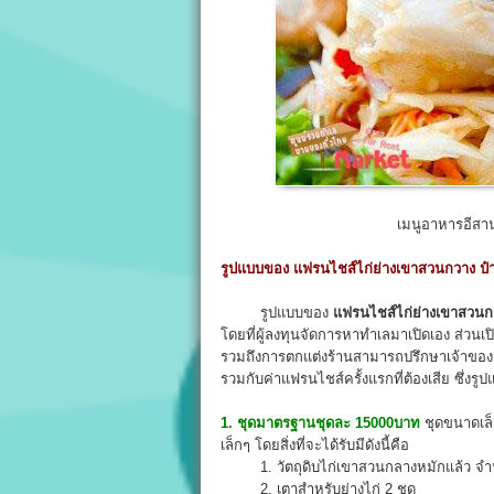
เมนูอาหารอีสาน
รูปแบบของ แฟรนไชส์ไก่ย่างเขาสวนกวาง ป๋า
รูปแบบของ
แฟรนไชส์ไก่ย่างเขาสวนกว
โดยที่ผู้ลงทุนจัดการหาทำเลมาเปิดเอง ส่วนเปิ
รวมถึงการตกแต่งร้านสามารถปรึกษาเจ้าของแฟรนไ
รวมกับค่าแฟรนไชส์ครั้งแรกที่ต้องเสีย ซึ่งรู
1. ชุดมาตรฐานชุดละ 15000บาท
ชุดขนาดเล็ก
เล็กๆ โดยสิ่งที่จะได้รับมีดังนี้คือ
1. วัตถุดิบไก่เขาสวนกลางหมักแล้ว จำ
2. เตาสำหรับย่างไก่ 2 ชุด