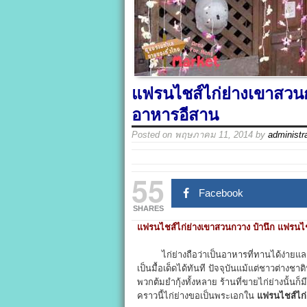
แฟรนไชส์ไก่ย่างเขาสวนก
อาหารอีสาน
Posted on
พฤษภาคม 11, 2014
by
administr
55
Facebook
SHARES
แฟรนไชส์ไก่ย่างเขาสวนกวาง ป๋านึก แฟรนไ
ไก่ย่างถือว่าเป็นอาหารที่ทานได้ง่ายและมี
เป็นมื้อเด็ดได้ทันที ปัจจุบันแม้แต่ชาวต่างชา
พวกต้มยำกุ้งทั้งหลาย ร้านที่ขายไก่ย่างนั้น
คราวนี้ไก่ย่างขอเป็นพระเอกใน
แฟรนไชส์ไก่