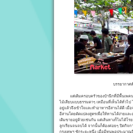
บรรยากาศสำห
แต่เดิมครอบครัวของป๋านึกที่มีพื้นเพคนอี
ไม้เสียบแบบธรรมดาๆ เหมือนที่เห็นได้ทั่วไป 
อยู่แล้วจึงเข้าใจและทำอาหารอีสานได้ดี เมื่อ
อีสานโดยดัดแปลงสูตรเพื่อให้ทานได้ง่ายและถูก
เดิมขายอยู่ด้วยเช่นกัน แต่เส้นทางก็ไม่ได้โ
ลูกเรียนจนจบได้ จากนั้นก็ต้องค่อยๆ ปิดกิจ
กรุงเทพฯ ซักระยะหนึ่ง เมื่อมีทุนพอประมาณจึงไ