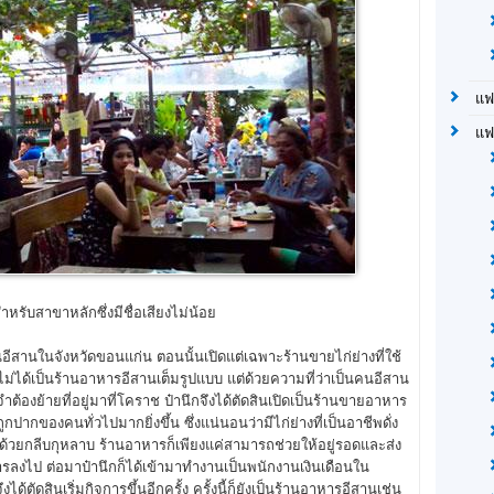
แฟ
แฟ
รับสาขาหลักซึ่งมีชื่อเสียงไม่น้อย
สานในจังหวัดขอนแก่น ตอนนั้นเปิดแต่เฉพาะร้านขายไก่ย่างที่ใช้
ไม่ได้เป็นร้านอาหารอีสานเต็มรูปแบบ แต่ด้วยความที่ว่าเป็นคนอีสาน
จำต้องย้ายที่อยู่มาที่โคราช ป๋านึกจึงได้ตัดสินเปิดเป็นร้านขายอาหาร
ปากของคนทั่วไปมากยิ่งขึ้น ซึ่งแน่นอนว่ามีไก่ย่างที่เป็นอาชีพดั่ง
รยด้วยกลีบกุหลาบ ร้านอาหารก็เพียงแค่สามารถช่วยให้อยู่รอดและส่ง
การลงไป ต่อมาป๋านึกก็ได้เข้ามาทำงานเป็นพนักงานเงินเดือนใน
ด้ตัดสินเริ่มกิจการขึ้นอีกครั้ง ครั้งนี้ก็ยังเป็นร้านอาหารอีสานเช่น