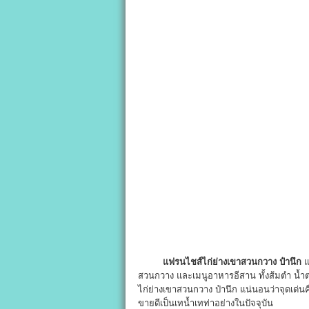
แฟรนไชส์ไก่ย่างเขาสวนกวาง ป๋านึก
แ
สวนกวาง และเมนูอาหารอีสาน ทั้งส้มตำ น้ำ
ไก่ย่างเขาสวนกวาง ป๋านึก แน่นอนว่าจุดเด่น
ขายดีเป็นเทน้ำเทท่าอย่างในปัจจุบัน