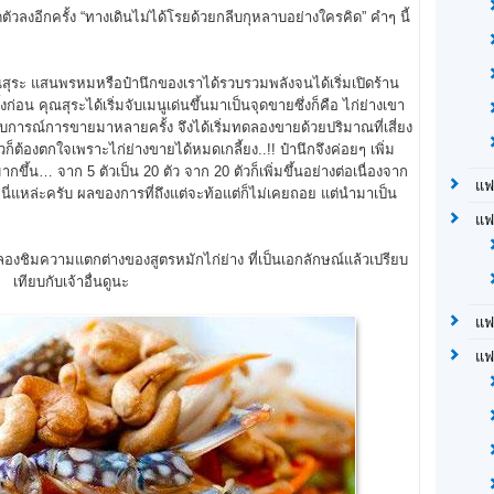
วลงอีกครั้ง “ทางเดินไม่ได้โรยด้วยกลีบกุหลาบอย่างใครคิด” คำๆ นี้
ระ แสนพรหมหรือป๋านึกของเราได้รวบรวมพลังจนได้เริ่มเปิดร้าน
้งก่อน คุณสุระได้เริ่มจับเมนูเด่นขึ้นมาเป็นจุดขายซึ่งก็คือ ไก่ย่างเขา
บการณ์การขายมาหลายครั้ง จึงได้เริ่มทดลองขายด้วยปริมาณที่เสี่ยง
็ต้องตกใจเพราะไก่ย่างขายได้หมดเกลี้ยง..!! ป๋านึกจึงค่อยๆ เพิ่ม
ึ้น… จาก 5 ตัวเป็น 20 ตัว จาก 20 ตัวก็เพิ่มขึ้นอย่างต่อเนื่องจาก
แฟ
 นี่แหล่ะครับ ผลของการที่ถึงแต่จะท้อแต่ก็ไม่เคยถอย แต่นำมาเป็น
แฟ
งชิมความแตกต่างของสูตรหมักไก่ย่าง ที่เป็นเอกลักษณ์แล้วเปรียบ
เทียบกับเจ้าอื่นดูนะ
แฟ
แฟ