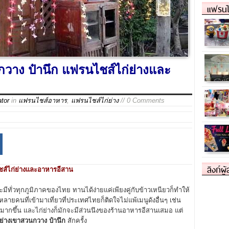
แฟรนไ
วาง ป๋านึก แฟรนไชส์ไก่ย่างและ
ator
in
แฟรนไชส์อาหาร
,
แฟรนไชส์ไก่ย่าง
// 0 Comments
ลิงก์ผู
ชส์ไก่ย่างและอาหารอีสาน
ทั่วทุกภูมิภาคของไทย ทานได้ง่ายแค่เพียงคู่กับข้าวเหนียวก็ทำให้
ติหลายคนที่เข้ามาเที่ยวที่ประเทศไทยก็ติดใจไม่แพ้เมนูดังอื่นๆ เช่น
ก็มีมากขึ้น และไก่ย่างก็มักจะมีส่วนนึงของร้านอาหารอีสานเสมอ แต่
ย่างเขาสวนกวาง ป๋านึก
สักครั้ง