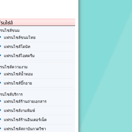
รนไชส์
รนไชส์ขนม
แฟรนไชส์ขนมไทย
แฟรนไชส์โดนัท
แฟรนไชส์ไอศครีม
รนไชส์ความงาม
แฟรนไชส์น้ำหอม
แฟรนไชส์บิ๊กอาย
รนไชส์บริการ
แฟรนไชส์ร้านถ่ายเอกสาร
แฟรนไชส์งามพิมพ์
แฟรนไชส์ร้านอินเตอร์เน็ต
แฟรนไชส์สถาบันกวดวิชา