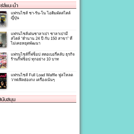
ชส์แนะนำ
แฟรนไชส์ ซา-รัน-โน ไอติมผัดสไตล์
ญี่ปุ่น
แฟรนไชส์เด่นซาลาเปา ซาลาเปามี
สไตล์ “ตำนาน 24 ปี กับ 150 สาขา” ที่
ไม่เคยหยุดพัฒนา
แฟรนไชส์กิ๊ฟช็อป สตอเบอรี่คลับ ธุรกิจ
ร้านกิ๊ฟช็อป ทุกอย่าง 10 บาท
แฟรนไชส์ Full Load Waffle ฟูลโหลด
วาฟเฟิลฮ่องกง เครื่องเน้นๆ
้สนับสนุน