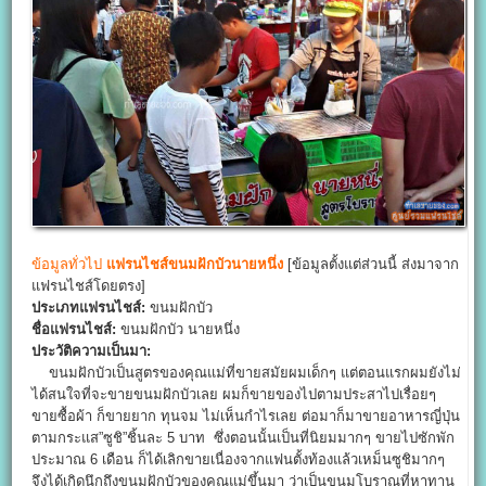
ข้อมูลทั่วไป
แฟรนไชส์ขนมฝักบัวนายหนึ่ง
[ข้อมูลตั้งแต่ส่วนนี้ ส่งมาจาก
แฟรนไชส์โดยตรง]
ประเภทแฟรนไชส์:
ขนมฝักบัว
ชื่อแฟรนไชส์:
ขนมฝักบัว นายหนึ่ง
ประวัติความเป็นมา:
ขนมฝักบัวเป็นสูตรของคุณแม่ที่ขายสมัยผมเด็กๆ แต่ตอนแรกผมยังไม่
ได้สนใจที่จะขายขนมฝักบัวเลย ผมก็ขายของไปตามประสาไปเรื่อยๆ
ขายซื้อผ้า ก็ขายยาก ทุนจม ไม่เห็นกำไรเลย ต่อมาก็มาขายอาหารญี่ปุ่น
ตามกระแส”ซูชิ”ชิ้นละ 5 บาท ซึ่งตอนนั้นเป็นที่นิยมมากๆ ขายไปซักพัก
ประมาณ 6 เดือน ก็ได้เลิกขายเนื่องจากแฟนตั้งท้องแล้วเหม็นซูชิมากๆ
จึงได้เกิดนึกถึงขนมฝักบัวของคุณแม่ขึ้นมา ว่าเป็นขนมโบราณที่หาทาน