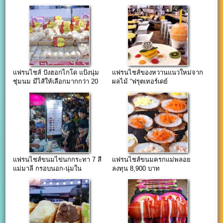
แฟรนไชส์ ปังฮอกไกโด แป้งนุ่ม
แฟรนไชส์ของหวานแนวใหม่จาก
ชุ่มนม มีไส้ให้เลือกมากกว่า 20
ผลไม้ “ฟรุตเทอร์เดย์
ไส้
FRUITURDAY”
แฟรนไชส์ขนมไข่นกกระทา 7 สี
แฟรนไชส์ขนมครกแม่พลอย
แม่มาลี กรอบนอก-นุ่มใน
ลงทุน 8,900 บาท