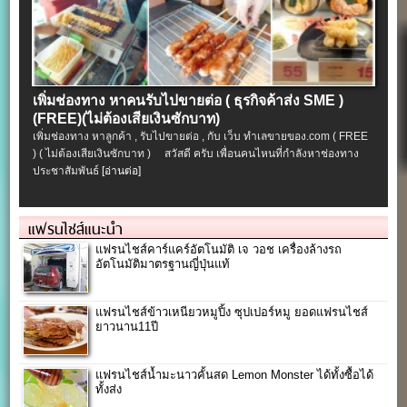
เพิ่มช่องทาง หาคนรับไปขายต่อ ( ธุรกิจค้าส่ง SME )
(FREE)(ไม่ต้องเสียเงินซักบาท)
เพิ่มช่องทาง หาลูกค้า , รับไปขายต่อ , กับ เว็บ ทำเลขายของ.com ( FREE
) ( ไม่ต้องเสียเงินซักบาท ) สวัสดี ครับ เพื่อนคนไหนที่กำลังหาช่องทาง
ประชาสัมพันธ์
[อ่านต่อ]
แฟรนไชส์แนะนำ
แฟรนไชส์คาร์แคร์อัตโนมัติ เจ วอช เครื่องล้างรถ
อัตโนมัติมาตรฐานญี่ปุ่นแท้
แฟรนไชส์ข้าวเหนียวหมูปิ้ง ซุปเปอร์หมู ยอดแฟรนไชส์
ยาวนาน11ปี
แฟรนไชส์น้ำมะนาวคั้นสด Lemon Monster ได้ทั้งซื้อได้
ทั้งส่ง