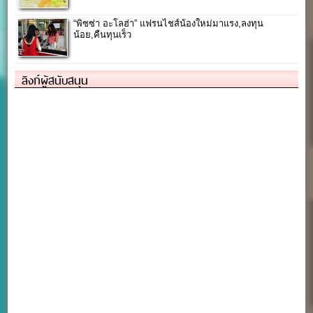
“พิซซ่า อะโลฮ่า” แฟรนไชส์น้องใหม่มาแรง,ลงทุน
น้อย,คืนทุนเร็ว
ลิงก์ผู้สนับสนุน