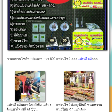
รวมแฟรนไชส์ทุกประเภท กว่า 800 แฟรนไชส์ >>>
แฟรนไชส์
<<<
แฟรนไชส์นมเหนียวปังปิ้ง เครื่อง
แฟรนไชส์ฟองดูว์อินดี้ ขนมหวาน
ดื่มแนวใหม่สไตล์ญี่ปุ่น
แนวใหม่ ฉีกแนวเดิมๆ