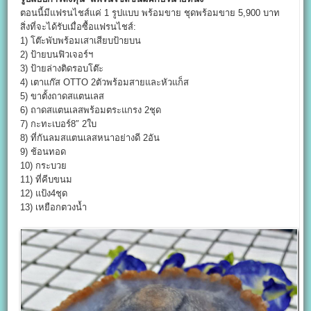
ตอนนี้มีแฟรนไชส์แค่ 1 รูปแบบ พร้อมขาย ชุดพร้อมขาย 5,900 บาท
สิ่งที่จะได้รับเมื่อซื้อแฟรนไชส์:
1) โต๊ะพับพร้อมเสาเสียบป้ายบน
2) ป้ายบนฟิวเจอร์ฯ
3) ป้ายล่างติดรอบโต๊ะ
4) เตาแก๊ส OTTO 2ตัวพร้อมสายและหัวแก็ส
5) ขาตั้งถาดสแตนเลส
6) ถาดสแตนเลสพร้อมตระแกรง 2ชุด
7) กะทะเบอร์8″ 2ใบ
8) ที่กันลมสแตนเลสหนาอย่างดี 2อัน
9) ช้อนทอด
10) กระบวย
11) ที่คีบขนม
12) แป้ง4ชุด
13) เหยือกตวงน้ำ