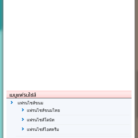
เมนูแฟรนไชส์
แฟรนไชส์ขนม
แฟรนไชส์ขนมไทย
แฟรนไชส์โดนัท
แฟรนไชส์ไอศครีม