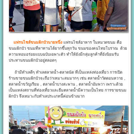
แฟรนไชส์ขนมฝักบัวนายหนึ่ง
แฟรนไชส์อาหาร ในหมวดขนม คือ
ขนมฝักบัว ขนมที่หาทานได้ยากขึ้นทุกวัน ขนมของคนไทยโบราณ ด้วย
ความหอมอร่อยแบบฉบับเฉพาะตัว ทำให้ยังมีกลุ่มลูกค้าที่ยังนิยมรับ
ประทานขนมฝักบัวอยู่ตลอดๆ
ถ้ามีทำเลดีๆ ทำเลตลาดน้ำ-ตลาดนัด ที่เป็นแหล่งท่องเที่ยว การเปิด
ร้านขายขนมฝักบัวจะถือว่าเหมาะสมมากๆ เช่น ตลาดน้ำวัดดอนหวาย ,
ตลาดน้ำขวัญเรียม , ตลาดน้ำบางสะพาน , ตลาดน้ำอัมพวา เพราะด้วย
เป็นแหล่งสถานที่ท่องเที่ยวและธีมตลาดน้ำมีความเป็นไทย การขายขนม
ฝักบัว จึงเหมาะกับทำเลประเภทนี้ค่อนข้างมาก