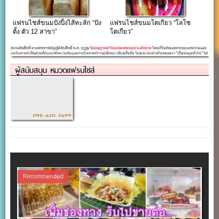
แฟรนไชส์ขนมปังปิ้งไส้ทะลัก “ปัง
แฟรนไชส์ขนมโตเกียว “โลโซ
ตั้ง ตัว 12 สาขา”
โตเกียว”
ผู้สนับสนุน หมวดแฟรนไชส์
Recommended