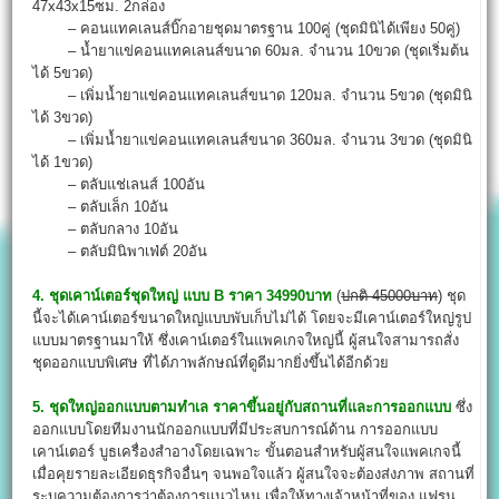
47x43x15ซม. 2กล่อง
– คอนแทคเลนส์บิ๊กอายชุดมาตรฐาน 100คู่ (ชุดมินิได้เพียง 50คู่)
– น้ำยาแข่คอนแทคเลนส์ขนาด 60มล. จำนวน 10ขวด (ชุดเริ่มต้น
ได้ 5ขวด)
– เพิ่มน้ำยาแข่คอนแทคเลนส์ขนาด 120มล. จำนวน 5ขวด (ชุดมินิ
ได้ 3ขวด)
– เพิ่มน้ำยาแข่คอนแทคเลนส์ขนาด 360มล. จำนวน 3ขวด (ชุดมินิ
ได้ 1ขวด)
– ตลับแช่เลนส์ 100อัน
– ตลับเล็ก 10อัน
– ตลับกลาง 10อัน
– ตลับมินิพาเฟ่ต์ 20อัน
4. ชุดเคาน์เตอร์ชุดใหญ่ แบบ B ราคา 34990บาท
(
ปกติ 45000บาท
) ชุด
นี้จะได้เคาน์เตอร์ขนาดใหญ่แบบพับเก็บไม่ได้ โดยจะมีเคาน์เตอร์ใหญ่รูป
แบบมาตรฐานมาให้ ซึ่งเคาน์เตอร์ในแพคเกจใหญ่นี้ ผู้สนใจสามารถสั่ง
ชุดออกแบบพิเศษ ที่ได้ภาพลักษณ์ที่ดูดีมากยิ่งขึ้นได้อีกด้วย
5. ชุดใหญ่ออกแบบตามทำเล ราคาขึ้นอยู่กับสถานที่และการออกแบบ
ซึ่ง
ออกแบบโดยทีมงานนักออกแบบที่มีประสบการณ์ด้าน การออกแบบ
เคาน์เตอร์ บูธเครื่องสำอางโดยเฉพาะ ขั้นตอนสำหรับผู้สนใจแพคเกจนี้
เมื่อคุยรายละเอียดธุรกิจอื่นๆ จนพอใจแล้ว ผู้สนใจจะต้องส่งภาพ สถานที่
ระบุความต้องการว่าต้องการแนวไหน เพื่อให้ทางเจ้าหน้าที่ของ แฟรน