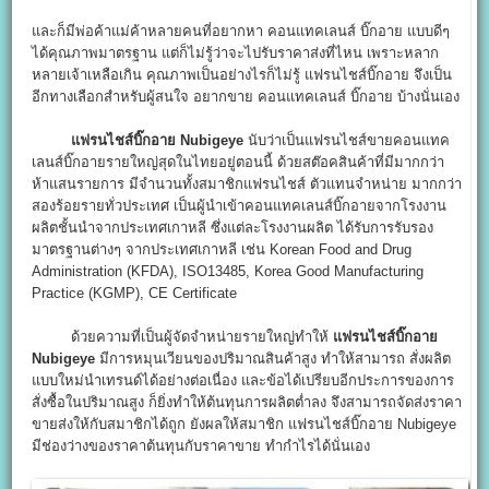
และก็มีพ่อค้าแม่ค้าหลายคนที่อยากหา คอนแทคเลนส์ บิ๊กอาย แบบดีๆ
ได้คุณภาพมาตรฐาน แต่ก็ไม่รู้ว่าจะไปรับราคาส่งที่ไหน เพราะหลาก
หลายเจ้าเหลือเกิน คุณภาพเป็นอย่างไรก็ไม่รู้ แฟรนไชส์บิ๊กอาย จึงเป็น
อีกทางเลือกสำหรับผู้สนใจ อยากขาย คอนแทคเลนส์ บิ๊กอาย บ้างนั่นเอง
แฟรนไชส์บิ๊กอาย Nubigeye
นับว่าเป็นแฟรนไชส์ขายคอนแทค
เลนส์บิ๊กอายรายใหญ่สุดในไทยอยู่ตอนนี้ ด้วยสต๊อคสินค้าที่มีมากกว่า
ห้าแสนรายการ มีจำนวนทั้งสมาชิกแฟรนไชส์ ตัวแทนจำหน่าย มากกว่า
สองร้อยรายทั่วประเทศ เป็นผู้นำเข้าคอนแทคเลนส์บิ๊กอายจากโรงงาน
ผลิตชั้นนำจากประเทศเกาหลี ซึ่งแต่ละโรงงานผลิต ได้รับการรับรอง
มาตรฐานต่างๆ จากประเทศเกาหลี เช่น Korean Food and Drug
Administration (KFDA), ISO13485, Korea Good Manufacturing
Practice (KGMP), CE Certificate
ด้วยความที่เป็นผู้จัดจำหน่ายรายใหญ่ทำให้
แฟรนไชส์บิ๊กอาย
Nubigeye
มีการหมุนเวียนของปริมาณสินค้าสูง ทำให้สามารถ สั่งผลิต
แบบใหม่นำเทรนด์ได้อย่างต่อเนื่อง และข้อได้เปรียบอีกประการของการ
สั่งซื้อในปริมาณสูง ก็ยิ่งทำให้ต้นทุนการผลิตต่ำลง จึงสามารถจัดส่งราคา
ขายส่งให้กับสมาชิกได้ถูก ยังผลให้สมาชิก แฟรนไชส์บิ๊กอาย Nubigeye
มีช่องว่างของราคาต้นทุนกับราคาขาย ทำกำไรได้นั่นเอง