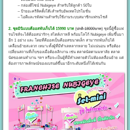
– กล่องดีไซน์ Nubigeye สำหรับให้ลูกค้า 50ใบ
– ป้ายอะคริลิคตั้งโต๊ะสำหรับอัพเทดโปรโมชั่น
– ไอดีและรหัสผ่านสำหรับใช้งานระบบสมาชิกแฟรนไชส์
2. ชุดมินิแบบคีออสพับเก็บได้ 15990 บาท
(
ปกติ 18000บาท
) ชุดนี้ผู้ซื้อแฟ
รนไชส์จะได้คีออสน่ารักๆ สไตล์เกาหลี พร้อมโลโก้ Nubigeye เพิ่มขึ้นมา
อีก 1 อย่าง และ โดยที่คีออสเป็นคีออสขนาดเล็ก สามารถพับเก็บได้
เคลื่อนย้ายสะดวก เหมาะทั้งผู้ที่มีทำเลหลากหลาย ไม่แน่นอน หรือต้อง
เปลี่ยนสถานที่เก็บของเมื่อต้องเลิกงาน เช่น ตลาดนัดตามมหาลัย ตลาด
นัดของคนทำงาน ฯลฯ หรือจะเป็นผู้ที่มีทำเลตายตัวไม่ต้องเคลื่อนย้าย แต่
ต้องการภาพลักษณ์ของแบรนด์ขึ้นมาอีกระดับหนึ่งก็ได้เช่นกัน