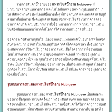
รายการสินค้าบิ๊กอายของ
แฟรนไชส์บิ๊กอาย Nubigeye
มี
มากมายหลายพันหลายการ และไม่ได้มีแค่เพียงเฉพาะรูปแบบน่ารัก เก๋
ไก๋ สีสันเฉพาะตัว ยังมีเลนส์บิ๊กอายทั้งผู้ที่สายตาปกติ และเลนส์สำหรับผู้ที่
สายตาสั้นอีกด้วย ซึ่งต้นทุนสำหรับสมาชิกแฟรนไชส์จะได้ราคาลดลง
จากราคาปกติ ตามปริมาณการสั่งซื้อ หมายความว่า หากสมาชิกแฟรน
ไชส์ยิ่งมียอดออเดอร์มากก็มีโอกาสได้ราคาต้นทุนถูกลงนั่นเอง
ข้อควรระวังสำหรับผู้สนใจ เนื่องจากคอนแทคเลนส์เป็นอุปกรณ์ที่ใกล้ชิด
กับดวงตามาก อาจทำให้เกิดเหตุที่ไม่คาดคิดได้ตลอดเวลา ทั้งอันตรายที่
จะเกิดจากการใช้งานไม่ถูกต้อง การสะสมเชื้อโรคจากการใช้งานบ่อย
โดยไม่รักษาความสะอาด อายุของคอนแทคเลนส์ รวมถึงข้อมูลด้าน
ความปลอดภัยทั้งหมด ผู้สนใจทำธุรกิจจำเป็นต้องศึกษาข้อมูลทั้งหมด ไม่
ว่าจะเป็นการใช้งานที่ถูกต้อง ข้อห้ามต่างๆ เพื่อที่จะแนะนำลูกค้าได้อย่าง
ถูกต้อง ในส่วนนี้ควรทั้งปรึกษากับทางแฟรนไชส์และควรหาข้อมูลด้วยต้ว
เองเพิ่มขึ้นด้วย
รูปแบบการลงทุนของแฟรนไชส์บิ๊กอาย Nubigeye
รูปแบบการลงทุนของ
แฟรนไชส์บิ๊กอาย Nubigeye
เป็นลักษณะ
ของการซื้อชุดแฟรนไชส์ครั้งแรก พร้อมสินค้าชุดแรกพร้อมทดลองขาย
หลังจากนั้นสมาชิกแฟรนไชส์จะสามารถซื้อสินค้าได้ในราคาถูกกว่าปกติ
ซึ่งผลตอบแทนที่สมาชิกแฟรนไชส์ได้รับคือ ส่วนต่างราคาที่ขาย (กำไร