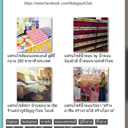
https://www.facebook.com/NubigeyeClub
แฟรนไชส์คอนแทคเลนส์ ดูดีบิ๊
แฟรนไชส์น้ำหอม by น้ำหอม
กอาย 260 สาขาทั่วประเทศ
น้องมิวส์ น้ำหอมขายส่งทั่วไทย
แฟรนไชส์สปา บ้านชมนาด เปิด
แฟรนไชส์น้ำหอมกัลยา “สร้าง
ร้านสปาภูมิปัญญาไทย ไม่แพ้
อาชีพ สร้างรายได้ สร้างโอกาส”
ชาติใดในโลก
bigeye
Nubigeye
ขายส่ง
คอนแทคเลนส์
นู๋บิ๊กอาย
บิ๊กอาย