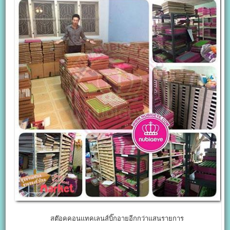
สต๊อคคอนแทคเลนส์บิ๊กอายอีกกว่าแสนรายการ