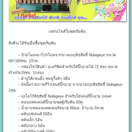
แฟรนไชส์ในชุดเริ่มต้น
สิ่งที่จะได้รับเมื่อซื้อชุดเริ่มต้น
– ป้ายโฆษณาโปรโมทจากนางแบบลิขสิทธิ์ Nubigeye ขนาด
60×160ซม. 1ป้าย
– กล่องโชว์สินค้า อะคริลิคสำหรับใส่บิ๊กอายได้ 72 ช่อง ขนาด
47x43x15ซม. 1กล่อง
– ผ้าปูโต๊ะขนมิ้ง ชมพูวิ้งค์ๆ 1ผืน
– อัลบั้มรวมภาพรีวิวเลนส์บิ๊กอาย จากนางแบบลิขสิทธิ์ Nubigeye
2ชุด
– ถุงโลโก้ลิขสิทธิ์ Nubigeye สำหรับใส่เลนส์บิ๊กอาย 1แพค
– คอนแทคเลนส์บิ๊กอายชุดผู้เริ่มต้น 50คู่
– น้ำยาแข่คอนแทคเลนส์ขนาด 60มล. จำนวน 5ขวด
– ตลับแช่เลนส์ 50อัน
– ตลับเล็ก 5อัน
– ตลับกลาง 5อัน
– ตลับมินิพาเฟ่ต์ 10อัน