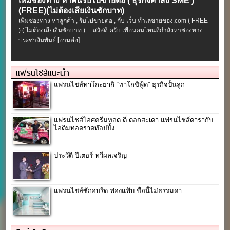
เพิ่มช่องทาง หาคนรับไปขายต่อ ( ธุรกิจค้าส่ง SME )
(FREE)(ไม่ต้องเสียเงินซักบาท)
เพิ่มช่องทาง หาลูกค้า , รับไปขายต่อ , กับ เว็บ ทำเลขายของ.com ( FREE
) ( ไม่ต้องเสียเงินซักบาท ) สวัสดี ครับ เพื่อนคนไหนที่กำลังหาช่องทาง
ประชาสัมพันธ์
[อ่านต่อ]
แฟรนไชส์แนะนำ
แฟรนไชส์ทาโกะยากิ “ทาโกชิฟู้ด” ธุรกิจปั้นลูก
แฟรนไชส์ไอศครีมทอด ตี๋ ดอกสะเดา แฟรนไชส์ดารากับ
ไอติมทอดราดท๊อปปิ้ง
ประวัติ ปีเตอร์ ทวีผลเจริญ
แฟรนไชส์ซักอบรีด ฟองแฟ้บ ชื่อนี้ไม่ธรรมดา