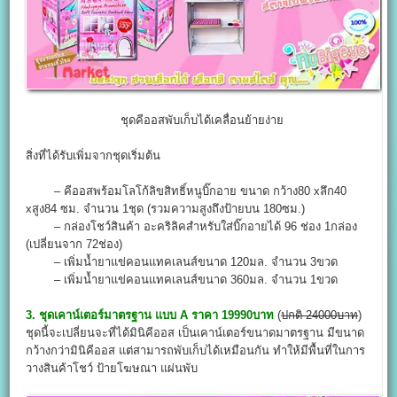
ชุดคีออสพับเก็บได้เคลื่อนย้ายง่าย
สิ่งที่ได้รับเพิ่มจากชุดเริ่มต้น
– คีออสพร้อมโลโก้ลิขสิทธิ์หนูบิ๊กอาย ขนาด กว้าง80 xลึก40
xสูง84 ซม. จำนวน 1ชุด (รวมความสูงถึงป้ายบน 180ซม.)
– กล่องโชว์สินค้า อะคริลิคสำหรับใส่บิ๊กอายได้ 96 ช่อง 1กล่อง
(เปลี่ยนจาก 72ช่อง)
– เพิ่มน้ำยาแข่คอนแทคเลนส์ขนาด 120มล. จำนวน 3ขวด
– เพิ่มน้ำยาแข่คอนแทคเลนส์ขนาด 360มล. จำนวน 1ขวด
3. ชุดเคาน์เตอร์มาตรฐาน แบบ A ราคา 19990บาท
(
ปกติ 24000บาท
)
ชุดนี้จะเปลี่ยนจะที่ได้มินิคีออส เป็นเคาน์เตอร์ขนาดมาตรฐาน มีขนาด
กว้างกว่ามินิคีออส แต่สามารถพับเก็บได้เหมือนกัน ทำให้มีพื้นที่ในการ
วางสินค้าโชว์ ป้ายโฆษณา แผ่นพับ