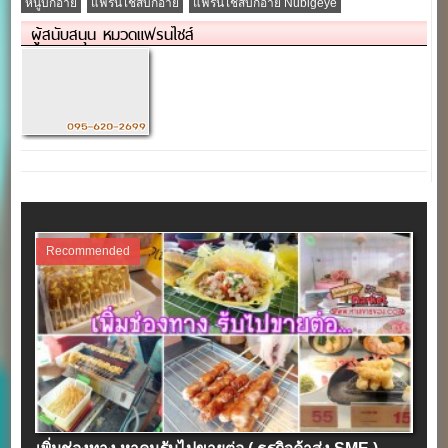
หนูบิ๊กอาย
แฟรนไชส์บิ๊กอาย
แฟรนไชส์บิ๊กอาย Nubigeye
ผู้สนับสนุน หมวดแฟรนไชส์
Recommended