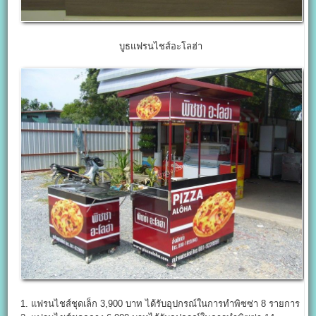
บูธแฟรนไชส์อะโลฮ่า
1. แฟรนไชส์ชุดเล็ก 3,900 บาท ได้รับอุปกรณ์ในการทำพิซซ่า 8 รายการ