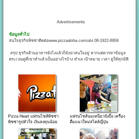
Advertisements
ข้อมูลทั่วไป
สนใจธุรกิจพิซซ่าติดต่อwww.pizzaaloha.comแตง 08-1922-8959
สรุป ธุรกิจด้านอาหารยังไงแล้วก็ยังน่าสนใจอยู่ หากแต่ควรหาข้อมูล
ตระเวณดูที่เขาทำแล้วเป็นอย่างไรบ้าง ทำเล เป้าหมาย เวลา ดูให้ทุกมิติ
Pizza Heart แฟรนไชส์พิซซ่า
แฟรนไชส์นมเหนียวปังปิ้ง เครื่อง
พิซซ่ารูปหัวใจ เงินลงทุนน้อย
ดื่มแนวใหม่สไตล์ญี่ปุ่น