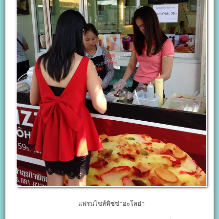
แฟรนไชส์พิซซ่าอะโลฮ่า