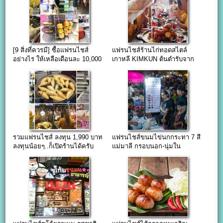
[9 สิ่งที่ควรมี] ซื้อแฟรนไชส์
แฟรนไชส์ร้านไก่ทอดสไตล์
อย่างไร ให้เหลือเดือนละ 10,000
เกาหลี KIMKUN ต้นตำรับจาก
++up
ประเทศเกาหลีใต้
รวมแฟรนไชส์ ลงทุน 1,990 บาท
แฟรนไชส์ขนมไข่นกกระทา 7 สี
ลงทุนน้อยๆ..ก็เปิดร้านได้ครับ
แม่มาลี กรอบนอก-นุ่มใน