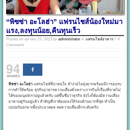
“พิซซ่า อะโลฮ่า” แฟรนไชส์น้องใหม่มา
แรง,ลงทุนน้อย,คืนทุนเร็ว
Posted on
ตุลาคม 23, 2013
by
administrator
in
แฟรนไชส์อาหาร
// 4
Comments
94
SHARES
พิซซ่า อะโลฮ่า
แฟรนไชส์ที่น่าสนใจ ทำง่ายไม่ยุ่งยากพร้อมมีการอบรบ
การทำให้พร้อม ธุรกิจอาหารความเสี่ยงต่ำเพราะการกินก็เรื่องที่ขาดไม่
ได้ของมนุยษ์เราอยู่แล้วครับ แต่ขึ้นชื่อว่าธุรกิจ ยังไงก็ต้องมีความเสี่ยง
มาควบคู่กันอยู่แล้ว สำคัญที่เราต้องมองให้รอบด้านมากที่สุด ทำเป็น
เปเปอร์ออกมาเพื่อประมวลผล ลดความเสี่ยงอีกระดับครับ