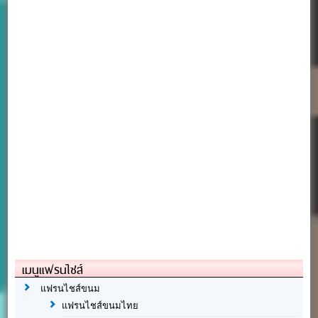
เมนูแฟรนไชส์
แฟรนไชส์ขนม
แฟรนไชส์ขนมไทย