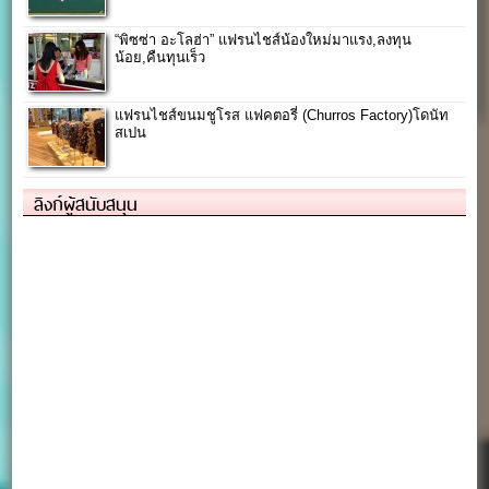
“พิซซ่า อะโลฮ่า” แฟรนไชส์น้องใหม่มาแรง,ลงทุน
น้อย,คืนทุนเร็ว
แฟรนไชส์ขนมชูโรส แฟคตอรี่ (Churros Factory)โดนัท
สเปน
ลิงก์ผู้สนับสนุน