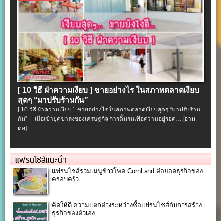
[ 10 วิธี ฝ่าความเงียบ ] ขายอย่างไร ในสภาพตลาดเงียบ
สุดๆ “มาปรับร้านกัน”
[ 10 วิธี ฝ่าความเงียบ ] ขายอย่างไร ในสภาพตลาดเงียบสุดๆ “มาปรับร้าน
กัน” เมื่อเข้ายุคขาลงของเศรษฐกิจ การดิ้นรนเพื่อความอยู่รอด…
[อ่าน
ต่อ]
แฟรนไชส์แนะนำ
แฟรนไชส์รวมเมนูข้าวโพด CornLand ต่อยอดธุรกิจของ
ครอบครัว…
คิดให้ดี ความแตกต่างระหว่างซื้อแฟรนไชส์กับการสร้าง
ธุรกิจของตัวเอง