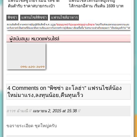
แฟรนไชส์ซูโก้ยราเมน รสชาติ
แฟรนไชส์ไส้กรอกหมูเจริญ
ต้นตำรับ ราคาสบายกระเป๋า
ไส้กรอกอีสาน เริ่มต้น 1699 บาท
พิซซ่า
แฟรนไชส์พิซซ่า
แฟรนไชส์อาหาร
ผู้สนับสนุน หมวดแฟรนไชส์
4 Comments on “พิซซ่า อะโลฮ่า” แฟรนไชส์น้อง
ใหม่มาแรง,ลงทุนน้อย,คืนทุนเร็ว
ถาวร ฉำมณี //
เมษายน 2, 2015 at 15:38
//
ขอรายระเอียด ชุดใหญ่ครับ