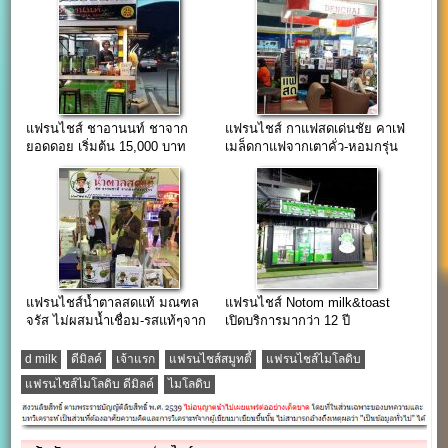
แฟรนไชส์ ชาอานนท์ ชาจาก
แฟรนไชส์ กาแฟสดเด่นชัย คาเฟ่
ยอดดอย เริ่มต้น 15,000 บาท
เมล็ดกาแฟจากเตาคั่ว-หอมกรุ่น
เมืองแพร่
แฟรนไชส์น้ำตาลสดแท้ มณฑล
แฟรนไชส์ Notom milk&toast
จรัส ไม่ผสมน้ำเชื่อม-รสแท้ๆจาก
เปิดบริการมากว่า 12 ปี
มะพร้าว
d milk
ดีมิลค์
เจ้าแรก
แฟรนไชส์สมูทตี้
แฟรนไชส์ไมโลดิบ
แฟรนไชส์ไมโลดิบ ดีมิลค์
ไมโลดิบ