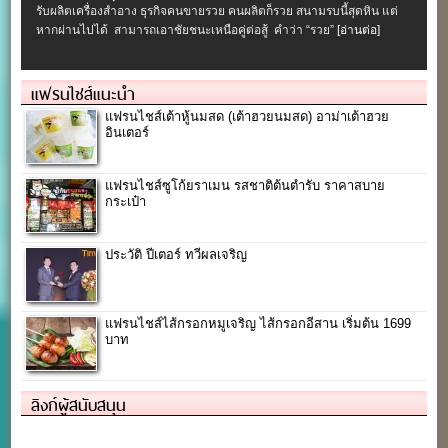
รับผลิตเครื่องสําอาง ธุรกิจคนขายรวย คนผลิตก็รวย สนามรบนี้สุดหิน แต่
หากผ่านไปได้ สามารถเอาชัยชนะเหนือคู่ต่อสู้ คำว่า “รวย”
[อ่านต่อ]
แฟรนไชส์แนะนำ
แฟรนไชส์เต้าหู้นมสด (เต้าฮวยนมสด) อาม่าเต้าฮวย
อินเตอร์
แฟรนไชส์ซูโก้ยราเมน รสชาติต้นตำรับ ราคาสบาย
กระเป๋า
ประวัติ ปีเตอร์ ทวีผลเจริญ
แฟรนไชส์ไส้กรอกหมูเจริญ ไส้กรอกอีสาน เริ่มต้น 1699
บาท
ลิงก์ผู้สนับสนุน