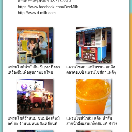
สำนักงานกรุงเทพฯ 02-717-3319
https://www.facebook.com/DeeMilk
http://www.d-milk.com
แฟรนไชส์น้ำถั่วปั่น Super Bean
แฟรนไชสกาแฟโบราณ ยกล้อ
เครื่องดื่มเพื่อสุขภาพยุคใหม่
ตลาด100ปี แฟรนไชส์กาแฟดีๆ
จากน้องฟ้าซีรี่ย์
แฟรนไชส์ร้านนม ขนมปัง เลิฟมิ
แฟรนไชส์น้ำส้ม สตีฟ น้ำส้ม
ลค์ อ๊ะ ร้านนมหนมปังเคลื่อนที่
สายน้ำผึ้งผสมเกล็ดส้มแท้ กำไร
เท่าตัว