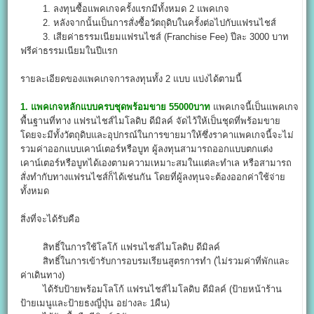
1. ลงทุนซื้อแพคเกจครั้งแรกมีทั้งหมด 2 แพคเกจ
2. หลังจากนั้นเป็นการสั่งซื้อวัตถุดิบในครั้งต่อไปกับแฟรนไชส์
3. เสียค่าธรรมเนียมแฟรนไชส์ (Franchise Fee) ปีละ 3000 บาท
ฟรีค่าธรรมเนียมในปีแรก
รายละเอียดของแพคเกจการลงทุนทั้ง 2 แบบ แบ่งได้ตามนี้
1. แพคเกจหลักแบบครบชุดพร้อมขาย 55000บาท
แพคเกจนี้เป็นแพคเกจ
พื้นฐานที่ทาง แฟรนไชส์ไมโลดิบ ดีมิลค์ จัดไว้ให้เป็นชุดที่พร้อมขาย
โดยจะมีทั้งวัตถุดิบและอุปกรณ์ในการขายมาให้ซึ่งราคาแพคเกจนี้จะไม่
รวมค่าออกแบบเคาน์เตอร์หรือบูท ผู้ลงทุนสามารถออกแบบตกแต่ง
เคาน์เตอร์หรือบูทได้เองตามความเหมาะสมในแต่ละทำเล หรือสามารถ
สั่งทำกับทางแฟรนไชส์ก็ได้เช่นกัน โดยที่ผู้ลงทุนจะต้องออกค่าใช้จ่าย
ทั้งหมด
สิ่งที่จะได้รับคือ
สิทธิ์ในการใช้โลโก้ แฟรนไชส์ไมโลดิบ ดีมิลค์
สิทธิ์ในการเข้ารับการอบรมเรียนสูตรการทำ (ไม่รวมค่าที่พักและ
ค่าเดินทาง)
ได้รับป้ายพร้อมโลโก้ แฟรนไชส์ไมโลดิบ ดีมิลค์ (ป้ายหน้าร้าน
ป้ายเมนูและป้ายธงญี่ปุ่น อย่างละ 1ผืน)