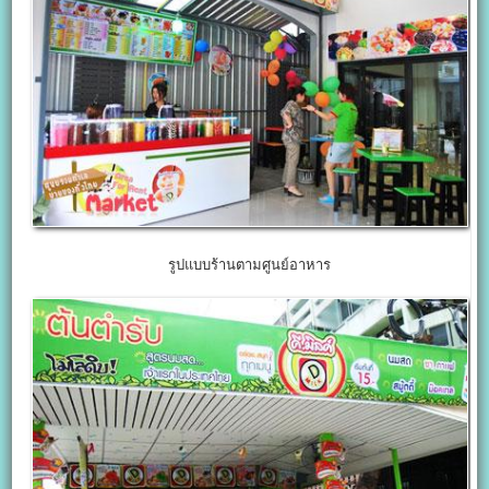
รูปแบบร้านตามศูนย์อาหาร