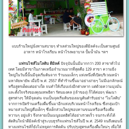
แบบร้านใหญ่นั่งทานสบายๆ ทำเลส่วนใหญ่ของดีมิลค์จะเป็นตามศูนย์
อาหาร หน้าโรงเรียน หน้าโรงพยาบาล ปั้มน้ำมัน ฯลฯ
แฟรนไชส์ไมโลดิบ ดีมิลค์
ปัจจุบันนั้นมีมากกว่า 200 สาขาทั่วไป
เทศ โดยมีสาขาในภาคเหนือจำนวนมากที่สุดคือ 129 สาขา ความยิ่ง
ใหญ่ในวันนี้นั้นมีจุดเริ่มต้นจาก ร้านนมเล็กๆ แห่งหนึ่งที่เปิดบริเวณหน้า
มหาลัยพายัพ เมื่อปี พ.ศ. 2557 ที่ทำร้านขึ้นมาอย่างง่ายๆ ไม่มีเอกลักษณ์
หรือสูตรเด็ดแต่อย่างใด จนทำให้เกือบเจ๋งอีกต่างหาก แต่ด้วยความมุ่งมั่น
และตั้งใจจริงของคุณเทพธิดา รัตนมงคล (เจ้าของ) ก็ได้ค่อยๆ พัฒนา
สูตรต่างๆ ให้มีจุดเด่น จนเป็นจุดเริ่มต้นของเมนูต้นตำรับอย่าง “ไมโลดิบ”
จากการเปิดร้านเครื่องดื่มขึ้นมาอีกแห่งบริเวณหน้าโรงเรียน ซึ่งกลุ่มเป้า
หมายส่วนใหญ่คือเด็กๆ ซึ่งเด็กส่วนใหญ่ชอบทานขนมหรือเครื่องดื่ม
หวานๆ อยู่แล้ว จึงกลายเป็นเมนูยอดฮิตได้อย่างรวดเร็ว จนกระทั่งได้
ตัดสินใจนำดีมิลค์เข้าสู่ระบบธุรกิจแฟรนไชส์ในปี พ.ศ. 2549 จนถึงตอนนี้
ทางแฟรนไชส์ก็ยังไม่หยุดการคิดค้น ปรับปรุงสูตรเครื่องดื่มใหม่ๆ เพื่อให้