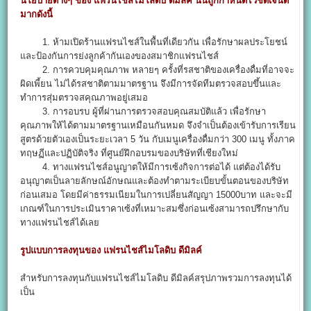
นโยบายต่างๆ ของ แฟรนไชส์ไมโลดิบ ดีมิลค์ นั้นถูกกำหนดไว้ชัดเจนดี
มากดังนี้
1. ห้ามเปิดร้านแฟรนไชส์ในพื้นที่เดียวกัน เพื่อรักษาผลประโยชน์
และป้องกันการย่งลูกค้ากันเองของสมาชิกแฟรนไชส์
2. การควบคุมคุณภาพ หลายๆ ครั้งที่รสชาติของเครื่องดื่มที่อาจจะ
ผิดเพี้ยน ไม่ได้รสชาติตามมาตรฐาน จึงมีการจัดทีมตรวจสอบขึ้นและ
ทำการสุ่มตรวจสคุณภาพอยู่เสมอ
3. การอบรบ ผู้ที่ผ่านการตรวจสอบคุณสมบัติแล้ว เพื่อรักษา
คุณภาพให้ได้ตามมาตรฐานเหมือนกันหมด จึงจำเป็นต้องเข้ารับการเรียน
สูตรด้วยตัวเองเป็นระยะเวลา 5 วัน กับเมนูเครื่องดื่มกว่า 300 เมนู ทั้งภาค
ทฤษฏีและปฏิบัติจริง ที่ศูนย์ฝึกอบรมของบริษัทที่เชียงใหม่
4. ทางแฟรนไชส์อนูญาตให้มีการเซ้งกิจการต่อได้ แต่ต้องได้รับ
อนุญาตเป็นลายลักษณ์อักษณและต้องทำตามระเบียบขั้นตอนของบริษัท
ก่อนเสมอ โดยมีค่าธรรมเนียมในการเปลี่ยนสัญญา 15000บาท และจะมี
เกณฑ์ในการประเมินราคาเซ้งที่เหมาะสมซึ่งก่อนเซ้งสามารถปรึกษากับ
ทางแฟรนไชส์ได้เลย
รูปแบบการลงทุนของ แฟรนไชส์ไมโลดิบ ดีมิลค์
สำหรับการลงทุนกับแฟรนไชส์ไมโลดิบ ดีมิลค์สรุปภาพรวมการลงทุนได้
เป็น