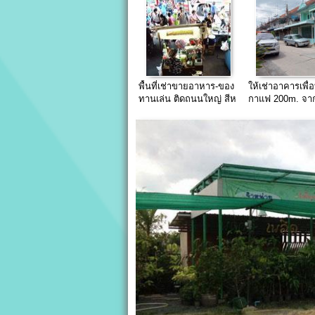
พื้นที่เช่าขายอาหาร-ของ
ให้เช่าอาคารเพื่
ทานเล่น ติดถนนใหญ่ สีห
กาแฟ 200m. จา
บุรานุกิจ
รถไฟฟ้ามีนบุรี (ซ
ราณุกิจ๑๓)