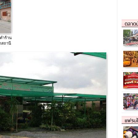
ขนาดใหญ่
ตลาดน
อทำร้าน
กสถานี
.สืหบุ
แฟรนไ