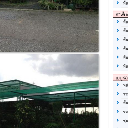
พื้
หาพื้น
พื้
พื้
พื้
พื
พื
พื้
เมนูหล
หน
รว
พื้
รว
ชุ