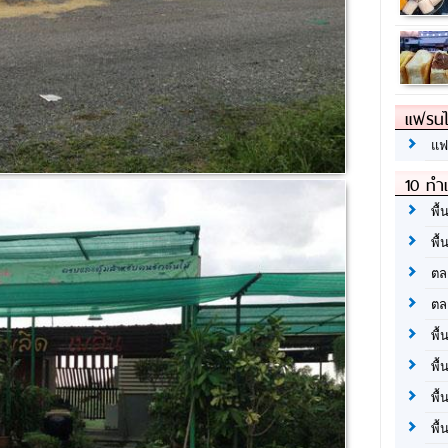
แฟรนไ
แฟ
10 ทำเ
พื้
พื้
ตล
ตล
พื้
พื้
พื้
พื้