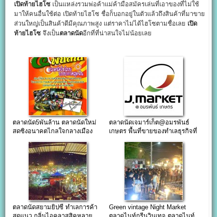
เปิดท้ายไฮโซ
เป็นแหล่งรวมพ่อค้าแม่ค้ามือสมัครเล่นที่เอาของที่ไม่ใช้
มาให้คนอื่นใช้ต่อ เปิดท้ายไฮโซ ชื่อก็บอกอยู่ในตัวแล้วถึงสินค้าที่มาขาย
ส่วนใหญ่เป็นสินค้าดีมีคุณภาพสูง แต่ราคาไม่ได้ไฮโซตามชื่อเลย
เปิด
ท้ายไฮโซ
จึงเป็น
ตลาดนัด
อีกที่ที่น่าสนใจไม่น้อยเลย
ตลาดนัด5พันล้าน ตลาดนัดใหม่
ตลาดนัดเจมาร์เก็ต@อมรพันธ์
สดซิงอนาคตไกลใจกลางเมือง
เกษตร พื้นที่ขายของทำเลธุรกิจที่
แยกเกษตร
ตลาดนัดสยามยิปซี ทำเลการค้า
Green vintage Night Market
สุดแนว กลิ่นไอคลาสสิคหลาย
ตลาดไนท์กรีนวินเทจ ตลาดไนท์