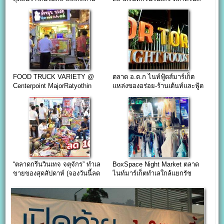
แนว
วินเทจ
FOOD TRUCK VARIETY @
ตลาด อ.ต.ก ไนท์ฟู้ดส์มาร์เก็ต
Centerpoint MajorRatyothin
แหล่งของอร่อย-ร้านเต้นท์และฟู้ด
ทรัค(เปิดจองแล้ว)
“ตลาดกรีนวินเทจ จตุจักร” ทำเล
BoxSpace Night Market ตลาด
ขายของสุดสัปดาห์ (จองวันนี้ลด
ไนท์มาร์เก็ตทำเลใกล้แยกรัช
100 บาท)
โยธิน