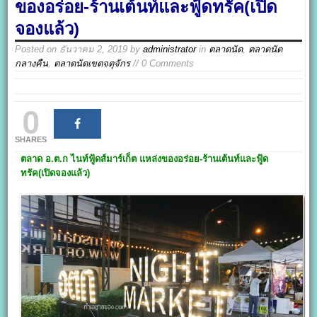
ของอร่อย-ร้านเต้นท์และฟู้ดทรัค(เปิด
จองแล้ว)
Posted on
ธันวาคม 2, 2019
by
administrator
in
ตลาดนัด
,
ตลาดนัด
กลางคืน
,
ตลาดนัดเขตจตุจักร
// 0 Comments
0
SHARES
ตลาด อ.ต.ก ไนท์ฟู้ดส์มาร์เก็ต
แหล่งของอร่อย-ร้านเต้นท์และฟู้ด
ทรัค(เปิดจองแล้ว)