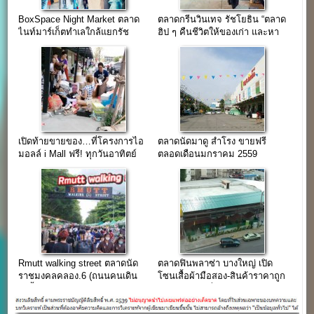
BoxSpace Night Market ตลาด
ตลาดกรีนวินเทจ รัชโยธิน “ตลาด
ไนท์มาร์เก็ตทำเลใกล้แยกรัช
ฮิป ๆ คืนชีวิตให้ของเก่า และหา
โยธิน
ของอร่อยชิม”
เปิดท้ายขายของ…ที่โครงการไอ
ตลาดนัดมาดู สำโรง ขายฟรี
มอลล์ i Mall ฟรี! ทุกวันอาทิตย์
ตลอดเดือนมกราคม 2559
Rmutt walking street ตลาดนัด
ตลาดฟินพลาซ่า บางใหญ่ เปิด
ราชมงคลคลอง.6 (ถนนคนเดิน
โซนเสื้อผ้ามือสอง-สินค้าราคาถูก
ในรั้วมหาวิทยาลัย)
ขายฟรีถึงวันที่ 7 ธ.ค.59