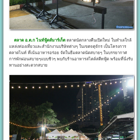
ตลาด อ.ต.ก ไนท์ฟู้ดส์มาร์เก็ต
ตลาดนัดกลางคืนเปิดใหม่ ในทำเลใกล้
แหล่งท่องเที่ยวและสำนักงานบริษัทต่างๆ ในเขตจตุจักร เป็นโครงการ
ตลาดไนท์ ที่เน้นอาหารอร่อย จัดในธีมตลาดนัดสบายๆ ในบรรยากาศ
การพักผ่อนสบายๆแบบชิวๆ พบกับร้านอาหารสไตล์สตีทฟู้ด พร้อมที่นั่งรับ
ทานอย่างสะดวกสบาย