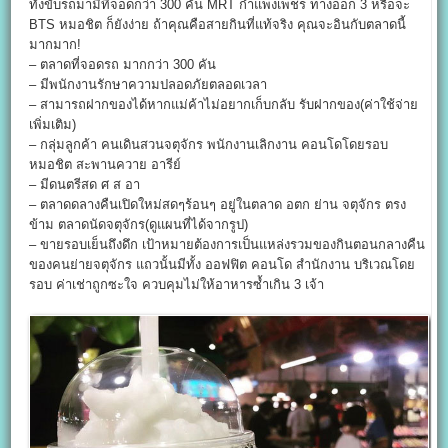
ทั้งขับรถมามีที่จอดกว่า 300 คัน MRT กำแพงเพชร ทางออก 3 หรือจะ
BTS หมอชิต ก็ยังง่าย ถ้าคุณคือสายกินที่แท้จริง คุณจะอินกับตลาดนี้
มากมาก!
– ตลาดที่จอดรถ มากกว่า 300 คัน
– มีพนักงานรักษาความปลอดภัยตลอดเวลา
– สามารถฝากของได้หากแม่ค้าไม่อยากเก็บกลับ รับฝากของ(ค่าใช้จ่าย
เพิ่มเติม)
– กลุ่มลูกค้า คนเดินสวนจตุจักร พนักงานเลิกงาน คอนโดโดยรอบ
หมอชิต สะพานควาย อารีย์
– มีดนตรีสด ศ ส อา
– ตลาดดลางคืนเปิดใหม่สดๆร้อนๆ อยู่ในตลาด อตก ย่าน จตุจักร ตรง
ข้าม ตลาดนัดจตุจักร(ดูแผนที่ได้จากรูป)
– ขายรอบเย็นถึงดึก เป้าหมายต้องการเป็นแหล่งรวมของกินตอนกลางคืน
ของคนย่ายจตุจักร แถวนั้นมีทั้ง ออฟฟิต คอนโด สำนักงาน บริเวณโดย
รอบ ค่าเช่าถูกซะใจ ควบคุมไม่ให้อาหารซ้ำเกิน 3 เจ้า