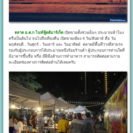
ตลาด อ.ต.ก ไนท์ฟู้ดส์มาร์เก็ต
เปิดขายตั้งช่วงเย็นๆ ประมาณห้าโมง
ครึ่งเป็นต้นไป จนไปถึงเที่ยงคืน เปิดขายเพียง 4 วัน/สัปดาห์ คือ วัน
พฤหัสบดี , วันศุกร์ , วันเสาร์ และ วันอาทิตย์ ตลาดมีพื้นที่ว่างที่สามรถ
รองรับผู้ประกอบการได้ประมาณหนึ่งร้อยร้านค้า ผู้ประกอบการท่านใดที่
มีอาหารขึ้นชื่อ หรือ มีฝีมือด้านการทำอาหาร สามารถติดต่อตามราย
ละเอียดช่องทางการติดต่อด้านได้เลยครับ