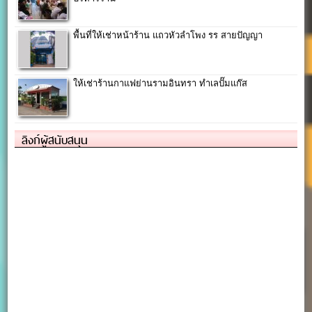
พื้นที่ให้เช่าหน้าร้าน แถวหัวลำโพง รร สายปัญญา
ให้เช่าร้านกาแฟย่านรามอินทรา ทำเลปั๊มแก๊ส
ลิงก์ผู้สนับสนุน