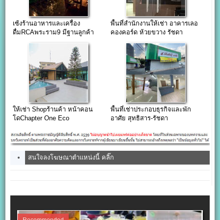
เซ้งร้านอาหารและเครื่อง
พื้นที่สำนักงานให้เช่า อาคารเลอ
ดื่มRCAพระราม9 มีฐานลูกค้า
คองคอร์ด ห้วยขวาง รัชดา
บริหารต่อได้เลย
ให้เช่า Shopร้านค้า หน้าคอน
พื้นที่เช่าประกอบธุรกิจและพัก
โดChapter One Eco
อาศัย สุทธิสาร-รัชดา
Huaikhwang
สนใจลงโฆษณาตำแหน่งนี้ คลิ๊ก
Recommended