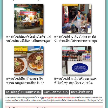
ย่างถ่าน
แฟรนไชส์ฮ่องเต้เป็ดย่างไฮโซ แฟ
แฟรนไชส์ก๋วยเตี๋ยวไก่มะระ ทัศ
รนไชส์บะหมี่เป็ดย่างขึ้นเหลาสูตร
นัย ก๋วยเตี๋ยวไก่ขายง่ายราคาถูก
ฮ่องกง
แฟรนไชส์เตี๋ยวยำมะนาวไข่
แฟรนไชส์ก๋วยเตี๋ยวเรือมหานคร
หวาน กับสูตรก๋วยเตี๋ยวต้มยำ
ทีเด็ดน้ำซุปสมุนไพร 20 ชนิด
มะนาวสดทำเอง
ก๋วยเตี๋ยวสุโขทัยแม่ศรีวรรณ
แฟรนไชส์ก๋วยเตี๋ยว
แฟรนไชส์อาหาร