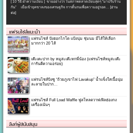
[ 10 วิธี ฝ่าความเงียบ ] ขายอย่างไร ในสภาพตลาดเงียบสุดๆ “มาปรับร้าน
กัน” เมื่อเข้ายุคขาลงของเศรษฐกิจ การดิ้นรนเพื่อความอยู่รอด…
[อ่าน
ต่อ]
แฟรนไชส์แนะนำ
แฟรนไชส์ ปังฮอกไกโด แป้งนุ่ม ชุ่มนม มีไส้ให้เลือก
มากกว่า 20 ไส้
เต๊ะเตะปาก by หมูสะเต๊ะหกพี่น้อง (แฟรนไชส์หมูสะเต๊ะ
การันตีความอร่อย)
แฟรนไชส์บิงซู “ถ้วยภูเขาไฟ Lavakup” น้ำแข็งใสเนื้อนุ่ม
ละลายในปาก…
แฟรนไชส์ Full Load Waffle ฟูลโหลดวาฟเฟิลฮ่องกง
เครื่องเน้นๆ
ลิงก์ผู้สนับสนุน