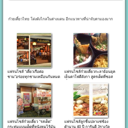
ก๋วยเตี๋ยวไทย โด่งดังไกลในต่างแดน อีกแนวทางที่น่าจับตามองมาก
แฟรนไชส์ “เตี๋ยวเรือต่อ
แฟรนไชส์ก๋วยเตี๋ยวกะลาย้อนยุค
ชาม”อร่อยทุกชามเหมือนกันหมด
เย็นตาโฟตีลังกา สูตรเด็ดที่ซอส
ทุกสาขา
เย็นตาโฟ
แฟรนไชส์ก๋วยเตี๋ยว “รสเด็ด”
แฟรนไชส์ลูกชิ้นปลาแซ่ซ้อง
กระทุ่มแบนเด็ดที่หนังหมูไร้มัน
ตำนาน 40 ปี การันตี 3รางวัล