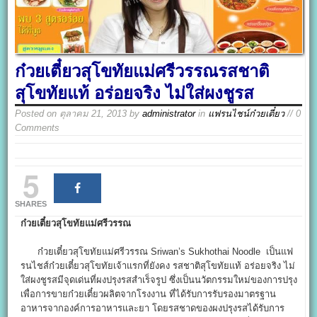
ก๋วยเตี๋ยวสุโขทัยแม่ศรีวรรณรสชาติ
สุโขทัยแท้ อร่อยจริง ไม่ใส่ผงชูรส
Posted on
ตุลาคม 21, 2013
by
administrator
in
แฟรนไชน์ก๋วยเตี๋ยว
// 0
Comments
5
SHARES
ก๋วยเตี๋ยวสุโขทัยแม่ศรีวรรณ
ก๋วยเตี๋ยวสุโขทัยแม่ศรีวรรณ Sriwan’s Sukhothai Noodle เป็นแฟ
รนไชส์ก๋วยเตี๋ยวสุโขทัยเจ้าแรกที่ยังคง รสชาติสุโขทัยแท้ อร่อยจริง ไม่
ใส่ผงชูรสมีจุดเด่นที่ผงปรุงรสสำเร็จรูป ซึ่งเป็นนวัตกรรมใหม่ของการปรุง
เพื่อการขายก๋วยเตี๋ยวผลิตจากโรงงาน ที่ได้รับการรับรองมาตรฐาน
อาหารจากองค์การอาหารและยา โดยรสชาดของผงปรุงรสได้รับการ