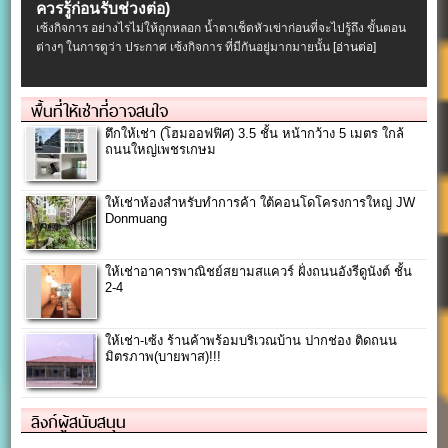
ควรรู้ก่อนรับช่วงต่อ)
เซ้งกิจการ อย่างไรไม่ให้ถูกหลอก น้ำตาเช็ดหัวเข่าก่อนที่จะไปรู้ถึง ขั้นตอน
ต่างๆ ในการดูว่า ประกาศ เซ้งกิจการ ที่มีกันอยู่มากมายนั้น
[อ่านต่อ]
พื้นที่ให้เช่าที่อาจสนใจ
ตึกให้เช่า (โฮมออฟฟิศ) 3.5 ชั้น หน้ากว้าง 5 เมตร ใกล้
ถนนใหญ่เพชรเกษม
ให้เช่าห้องสำหรับทำการค้า ใต้คอนโดโครงการใหญ่ JW
Donmuang
ให้เช่าอาคารพาณิชย์สยามสแควร์ ฝั่งถนนอังรีดูนังต์ ชั้น
2-4
ให้เช่า-เซ้ง ร้านค้าพร้อมบริเวณบ้าน ปากช่อง ติดถนน
มิตรภาพ(บายพาส)!!!
ลิงก์ผู้สนับสนุน