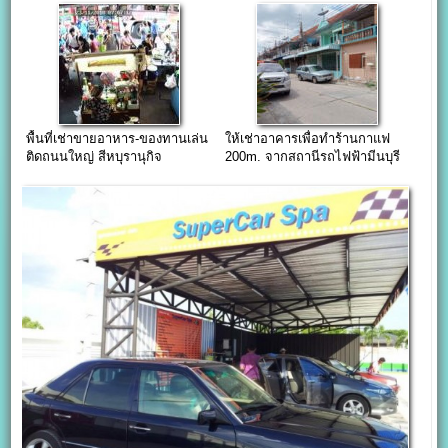
ชุมชนขนาดใหญ่
พื้นที่เช่าขายอาหาร-ของทานเล่น
ให้เช่าอาคารเพื่อทำร้านกาแฟ
ติดถนนใหญ่ สีหบุรานุกิจ
200m. จากสถานีรถไฟฟ้ามีนบุรี
(ซ.สืหบุราณุกิจ๑๓)