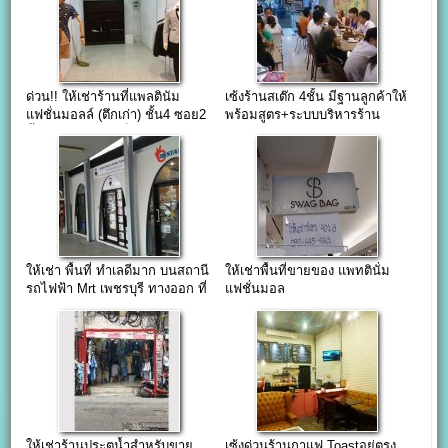
ด่วน!! ให้เช่าร้านที่แพลตินัม
เซ้งร้านสเต๊ก 4ชั้น มีฐานลูกค้าให้
แฟชั่นมอลล์ (ตึกเก่า) ชั้น4 ซอย2
พร้อมสูตร+ระบบบริหารร้าน
พื้นที่11.48ตรม.(เต็มห้อง)
ให้เช่า พื้นที่ ทำเลดีมาก บนสถานี
ให้เช่าพื้นที่ขายของ แพทตินั่ม
รถไฟฟ้า Mrt เพชรบุรี ทางออก ที่
แฟชั่นมอล
1
ให้เช่าร้านประตูน้ำสำหรับขาย
เซ้งด่วนร้านกาแฟ Toastอยู่ตรง