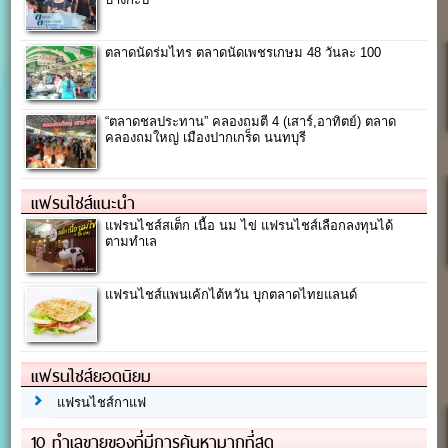
ตลาดนัดร่มไทร ตลาดนัดเพชรเกษม 48 วันละ 100
“ตลาดชลประทาน” คลองถมตี 4 (เสาร์,อาทิตย์) ตลาด
คลองถมใหญ่ เมืองปากเกร็ด นนทบุรี
แฟรนไชส์แนะนำ
แฟรนไชส์สเต็ก เนื้อ นม ไข่ แฟรนไชส์เลือกลงทุนได้
ตามทำเล
แฟรนไชส์แพนเค้กไต้หวัน บุกตลาดไทยแลนด์
แฟรนไชส์ยอดนิยม
แฟรนไชส์กาแฟ
10 ทำเลขายของที่มีการค้นหามากที่สุด