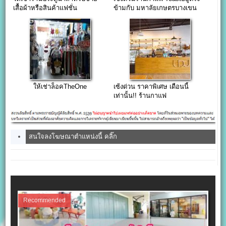
เสื้อผ้าหรือสินค้าแฟชั่น
ข้ามกับ มหาลัยเกษตรบางเขน
ถนนใหญ่
ให้เช่าล็อคTheOne
เซ้งด่วน ราคาพิเศษ เดือนนี้
เท่านั้น!! ร้านกาแฟ
รามคำแหง112
สนใจลงโฆษณาตำแหน่งนี้ คลิ๊ก
Recommended