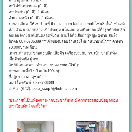
ค่าน้ำยูนิทละ (ถ้ามี):
ค่าไฟฟ้าหน่วยละ (ถ้ามี):
ค่าประกัน (ถ้ามี): 1 เดือน
จ่ายล่วงหน้า (ถ้ามี): 1 เดือน
รายละเอียด: ให้เช่าร้านที่ the platinum fashion mall โซน3 ชั้น1 ทำเลดี
ห้องหัวมุม ซอยกลาง เข้าประตูมาเห็นเลย คนเดินเยอะ มีทั้งลูกค้าส่งปลีก
ออเดอร์ต่างชาติเดินตลอดทั้งวัน ขายได้ทั้งเสื้อผ้าผู้หญิง ผู้ชาย สนใจ
ติดต่อ 087-6736389 ***เจ้าของปล่อยร้านเองไม่ผ่านนายหน้า*** ค่าเช่า
70,000บาท/เดือน
เหมาะสำหรับ: ขายส่ง ปลีก เสื้อผ้า เครื่องประดับ กระเป๋า ขายได้ทั้ง
เสื้อผ้าผู้หญิง ผู้ชาย
สิทธิพิเศษเฉพาะ ทำเลขายของ.com (ถ้ามี):
ภาพสถานที่จริง (ไม่เกิน100kb):
ชื่อผู้ประกาศ: สุชนก์
เบอร์โทรศัพท์: 0876736389
E-Mail (ถ้ามี): pete_scop7@hotmail.com
“ประกาศนี้เป็นเพียงการฝากประชาสัมพันธ์ ควรตรวจสอบข้อมูลก่อน
ห้ามโอนเงินใดๆ ทั้งสิน”