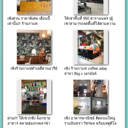
เซ้งด่วน ราคาพิเศษ เดือนนี้
ให้เช่าพื้นที่ 950 ตารางเมตร (ผู้
เท่านั้น!! ร้านกาแฟ
เช่าสามารถลดพื้นที่ได้ตามความ
รามคำแหง112
ต้องการ)
เซ้งร้านกาแฟทำเลดีย่านอารีย์
เซ้ง ร้านกาแฟ coffee aday
สาขา Big c เอกมัย6
ด่วน!!! ให้เช่า/เซ๊ง ล็อกขาย
เซ้ง อาคารพาณิชย์ ติดถนนใหญ่
อาหาร ตลาดฮ่องกงพลาซ่า
รามอินทรา-วัชรพล พร้อมสตูดิโอ