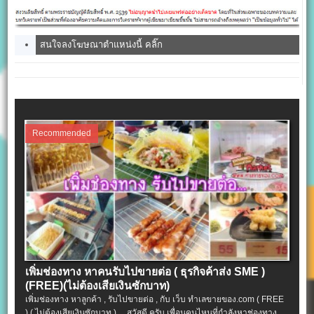
สนใจลงโฆษณาตำแหน่งนี้ คลิ๊ก
Recommended
เพิ่มช่องทาง หาคนรับไปขายต่อ ( ธุรกิจค้าส่ง SME )
(FREE)(ไม่ต้องเสียเงินซักบาท)
เพิ่มช่องทาง หาลูกค้า , รับไปขายต่อ , กับ เว็บ ทำเลขายของ.com ( FREE
) ( ไม่ต้องเสียเงินซักบาท ) สวัสดี ครับ เพื่อนคนไหนที่กำลังหาช่องทาง