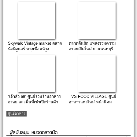
ห้างเดอะมอลล์บางกะปิ
Skywalk Vintage market ตลาด
ตลาดต้นสัก แหล่งรวมความ
นัดติดแอร์ ทางเชื่อมห้าง
อร่อยเปิดใหม่ ย่านนนทบุรี
แฮปปี้แลนด์เซ็นเตอร์ ชั้น 2
“เจ้าสัว 69” ศูนย์รวมร้านอาหาร
TVS FOOD VILLAGE ศูนย์
อร่อย และพื้นที่เช่าเปิดร้านค้า
อาหารแห่งใหม่ หน้านิคม
อุตสาหกรรมลาดกระบัง
ศูนย์อาหาร
ผู้สนับสนุน หมวดตลาดนัด