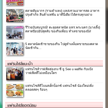
ตลาดสัมมากร (รามคำแหง) แหล่งรวมอาหารสด อาหาร
ปรุงสำเร็จ สินค้าแฟชั่น มาที่นี่เดียวได้ครบทุกอย่าง
รีวิวฉบับสมบูรณ์! ตะลุยตลาดนัด มทร.พระนคร (นางเลิ้ง)
ตลาดป๊อปอัปสุดลับ ของกินเพียบ ทำเลขายของปัง!
5 ตลาดนัดเช้าขายของกิน ไปดูทำเลล็อคขายของตลาด
นัดเช้ากัน…
แฟรนไชส์แนะนำ
แฟรนไชส์วาฟเฟิลฮ่องกง ซี ยู See u waffle กับแป้ง
วาฟเฟิลที่ไม่เหมือนใคร
แฟรนไชส์ทีโบนสเต็กบ็อกซ์ แฟรนไชส์ น้องใหม่เพิ่ง
คลอดสดๆ ร้อนๆ
แฟรนไชส์ยอดนิยม