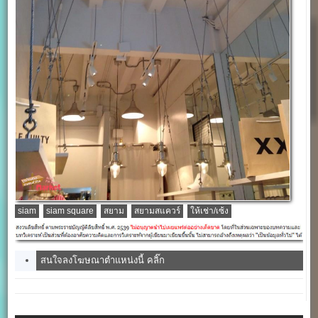
siam
siam square
สยาม
สยามสแควร์
ให้เช่า/เซ้ง
สนใจลงโฆษณาตำแหน่งนี้ คลิ๊ก