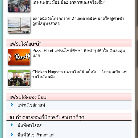
เทจ แฟชั่น มือ1 มือ2 อาหารและเครื่องดื่ม”
ตลาดนัดวัดโกรกกราก ทำเลตลาดนัดขนาดใหญ่ค่าเช่า
ถูกที่สมุทรสาคร
แฟรนไชส์แนะนำ
Pizza Heart แฟรนไชส์พิซซ่า พิซซ่ารูปหัวใจ เงินลงทุน
น้อย
Chicken Nuggets แฟรนไชส์นักเก็ตไก่…โดยคุณปุ้ย แฟ
รนไชส์คนดัง
แฟรนไชส์ยอดนิยม
แฟรนไชส์กาแฟ
10 ทำเลขายของที่มีการค้นหามากที่สุด
พื้นที่เช่าโลตัส
พื้นที่ให้เช่าร้านกาแฟ