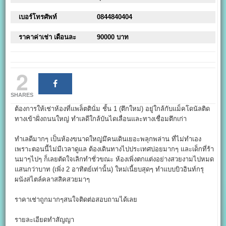
เบอร์โทรศัพท์
0844840404
ราคาค่าเช่า เดือนละ
90000 บาท
2
SHARES
ต้องการให้เช่าห้องที่แพล็ตตินั่ม ชั้น 1 (ตึกใหม่) อยู่ใกล้กับแม็คโดนัลติด
ทางเข้าฝั่งถนนใหญ่ ทำเลดีใกล้บันไดเลื่อนและทางเชื่อมตึกเก่า
ทำเลดีมากๆ เป็นห้องขนาดใหญ่มึคนเดินเยอะพลุกพล่าน ที่ไม่ทำเอง
เพราะตอนนี้ไม่มีเวลาดูแล ต้องเดินทางไปประเทศบ่อยมากๆ และเด็กที่ร้า
นมาๆไปๆ ก็เลยตัดใจเลิกทำชั่วขณะ ห้องเพิ่งตกแต่งอย่างสวยงามไปหมด
แสนกว่าบาท (เพิ่ง 2 อาทิตย์เท่านั้น) ใหม่เนี้ยบสุดๆ ทำแบบบิวอินท์กรุ
ผนังสไตล์คลาสสิคสวยมาๆ
ราคาเช่าถูกมากๆสนใจติดต่อสอบถามได้เลย
รายละเอียดทำสัญญา