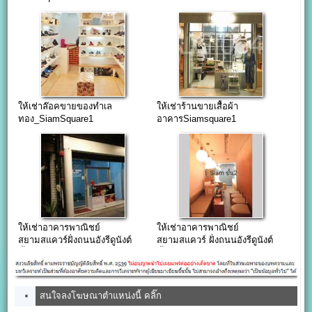
มาก
พร้อมขาย
ให้เช่าล๊อคขายของทำเล
ให้เช่าร้านขายเสื้อผ้า
ทอง_SiamSquare1
อาคารSiamsquare1
75,000บาท/เดือน
ให้เช่าอาคารพาณิชย์
ให้เช่าอาคารพาณิชย์
สยามสแควร์ฝั่งถนนอังรีดูนังต์
สยามสแควร์ ฝั่งถนนอังรีดูนังต์
ชั้น 1
ชั้น 2-4
สนใจลงโฆษณาตำแหน่งนี้ คลิ๊ก