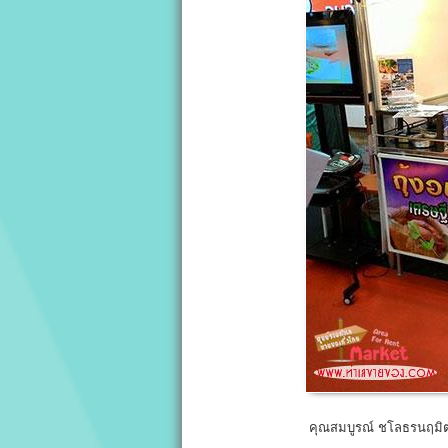
คุณสมบูรณ์ ชโลธรนฤมิต 