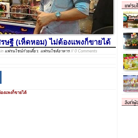
แฟรนไ
ศรษฐี (เห็ดหอม) ไม่ต้องแพงก็ขายได้
in
แฟรนไชน์ก๋วยเตี๋ยว
,
แฟรนไชส์อาหาร
// 0 Comments
ต้องแพงก็ขายได้
ลิงก์ผู