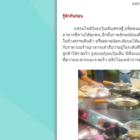
ออก
รู้จักกันก่อน
แฟรนไชส์กุ้งอบวุ้นเส้นเศรษฐี (เห็ดหอม) จ
อาหารที่ทานได้ทุกคน อีกทั้งภาพลักษณ์ขอ
ในห้างสรรพสินค้า หรือตลาดนัดระดับบนได้อย่
กับราคาบนร้านอาหารแล้วถือว่าอยู่ในระดับที่ถ
ลูกค้าได้รวดเร็ว รูปแบบกุ้งอบวุ้นเส็น มีท
ที่ความสะดวกและรวดเร็ว พลิกโฉมหน้าการทาน