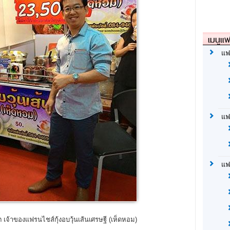
เมนูแฟ
แฟ
แฟ
แฟ
เจ้าของแฟรนไชส์กุ้งอบวุ้นเส้นเศรษฐี (เห็ดหอม)