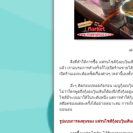
เค
สิ่งที่ทำให้การซื้อ แฟรนไชส์กุ้งอบวุ้นเส้
แล้ว เราอบรมการทำเสร็จก็ไปเปิดร้านขายได้ทันท
เปิดร้านเองจะต้องเซ็ตเรื่องต่างๆ เหล่านี้เองทั
อ๊ะๆ คิดก่อนปลอดภัยก่อน เมนูกุ้งอบวุ้นเ
ไม่ว่าใครพูดถึงกุ้งอบวุ้นเส้นก็ต้องนึกถึงกุ้
ไชส์มีระบบมาให้ในระดับหนึ่ง แต่การทำให้กุ้
สต๊อคของแต่ละครั้งได้อย่างเหมาะสม การเก็บกุ้
แน่นอน
รูปแบบการลงทุนของ แฟรนไชส์กุ้งอบวุ้นเส้นเ