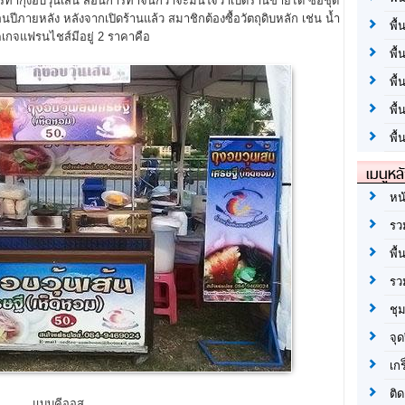
งอบวุ้นเส้น สอนการทำจนกว่าจะมั่นใจว่าเปิดร้านขายได้ ซื้อชุด
ปีภายหลัง หลังจากเปิดร้านแล้ว สมาชิกต้องซื้อวัตถุดิบหลัก เช่น น้ำ
พื้
เกจแฟรนไชส์มีอยู่ 2 ราคาคือ
พื้
พื
พื
พื้
เมนูหล
หน
รว
พื้
รว
ชุ
จุด
เก
ติด
แบบคีออส