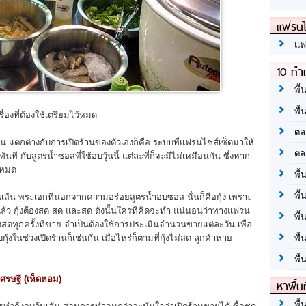
แฟรนไ
แฟ
10 ทำเ
พื้
พื้
รื่องที่ต้องใช้เตรียมไว้หมด
ตล
น แตกต่างกับการเปิดร้านของตัวเองก็คือ ระบบที่แฟรนไชส์เซ็ตมาให้
ตล
ี กับสูตรน้ำซอสที่ใช้อบวุ้นนี้ แต่ละที่ก็จะมีไม่เหมือนกัน ซึ่งหาก
้งหมด
พื้
พื้
ส้น พระเอกที่นอกจากความอร่อยสูตรน้ำอบซอส นั่นก็คือกุ้ง เพราะ
งอยู่แล้ว กุ้งต้องสด สด และสด ดังนั้นใครที่คิดจะทำ แน่นอนว่าทางแฟรน
พื้
งสดทุกครั้งที่ขาย จำเป็นต้องใช้การประเมินจำนวนขายแต่ละวัน เพื่อ
งในช่วงเปิดร้านก็เช่นกัน เมื่อไหร่ก็ตามที่กุ้งไม่สด ลูกค้าหาย
พื้
พื้
ศรษฐี (เห็ดหอม)
หาพื้น
พื้