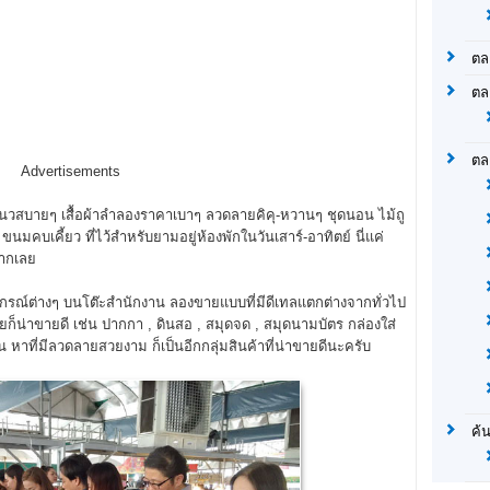
ตล
ตล
ตล
Advertisements
้าแนวสบายๆ เสื้อผ้าลำลองราคาเบาๆ ลวดลายคิคุ-หวานๆ ชุดนอน ไม้ถู
มคบเคี้ยว ที่ไว้สำหรับยามอยู่ห้องพักในวันเสาร์-อาทิตย์ นี่แค่
มากเลย
ุปกรณ์ต่างๆ บนโต๊ะสำนักงาน ลองขายแบบที่มีดีเทลแตกต่างจากทั่วไป
ก็น่าขายดี เช่น ปากกา , ดินสอ , สมุดจด , สมุดนามบัตร กล่องใส่
ยน หาที่มีลวดลายสวยงาม ก็เป็นอีกกลุ่มสินค้าที่น่าขายดีนะครับ
ค้