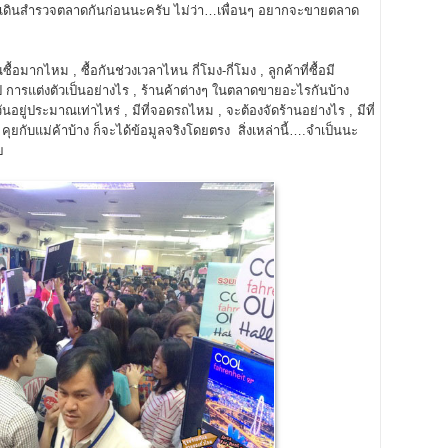
ปเดินสำรวจตลาดกันก่อนนะครับ ไม่ว่า…เพื่อนๆ อยากจะขายตลาด
้อมากไหม , ซื้อกันช่วงเวลาไหน กี่โมง-กี่โมง , ลูกค้าที่ซื้อมี
การแต่งตัวเป็นอย่างไร , ร้านค้าต่างๆ ในตลาดขายอะไรกันบ้าง
่ประมาณเท่าไหร่ , มีที่จอดรถไหม , จะต้องจัดร้านอย่างไร , มีที่
 คุยกับแม่ค้าบ้าง ก็จะได้ข้อมูลจริงโดยตรง สิ่งเหล่านี้….จำเป็นนะ
ย