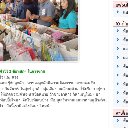
แฟรนไ
แฟ
10 ทำเ
พื้
พื้
ตล
ตล
พื้
จำไว้ 3 ข้อหลักๆ ในการขาย
พื้
ร็ว และ แรง
าะสม รู้จักลูกค้า…หาของลูกค้ามีความต้องการมาขายนะครับ
พื้
ันจันทร์-วันศุกร์ ลูกค้ากลุ่มเดิมๆ วนเวียนเข้ามาใช้บริการอยู่ทุก
พื้
ม่ให้เกิดความจำเจ-น่าเบื่อหน่าย ถ้าขายอาหาร ก็หาเมนูใหม่ๆ มา
วยท๊อปปิ้งใหม่ๆ จัดโปรพิเศษบ้าง มีเมนูเสริมทานเล่นมาทานคู่บ้างก็จะ
พื้
ูว่า…วันนี้เรามีอะไรใหม่ๆ ไหมน้า…
หาพื้น
พื้