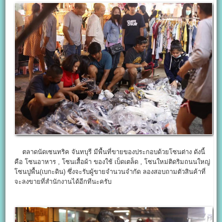
ตลาดนัดเซนทริค จันทบุรี มีพื้นที่ขายของประกอบด้วยโซนต่าง ดังนี้
คือ โซนอาหาร , โซนเสื้อผ้า ของใช้ เบ็ดเตล็ด , โซนใหม่ติดริมถนนใหญ่
โซนปูพื้น(เบกะดิน) ซึ่งจะรับผู้ขายจำนวนจำกัด ลองสอบถามตัวสินค้าที่
จะลงขายที่สำนักงานได้อีกทีนะครับ