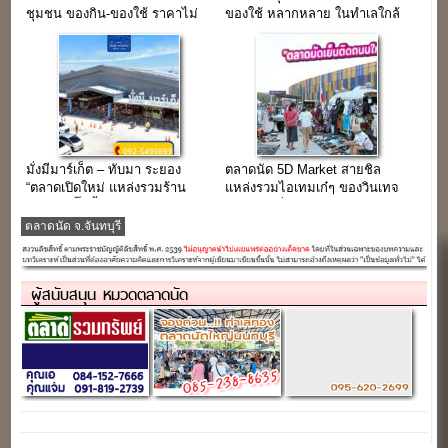
ชุมชน ของกิน-ของใช้ ราคาไม่
ของใช้ หลากหลาย ในทำเลใกล้
แพง ติด ถ.สุขุมวิท(รายวัน 80-
อมตะนครชลบุรี
100 บาท)
มั่งมีมาร์เก็ต – ทับมา ระยอง
ตลาดนัด 5D Market สายชิล
“ตลาดเปิดใหม่ แหล่งรวมร้าน
แหล่งรวมไอเทมเก๋ๆ ของวินเทจ
อร่อยในปั๊มน้ำมันบางจาก”
สินค้าแฟชั่น ทุกวันเสาร์
ตลาดนัด จ.จันทบุรี
ผู้สนับสนุน หมวดตลาดนัด