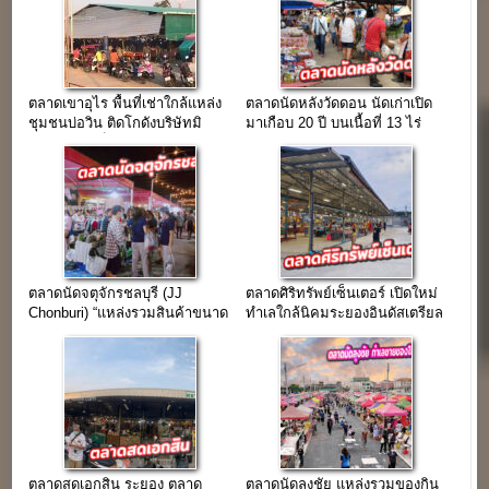
ตลาดเขาอุไร พื้นที่เช่าใกล้แหล่ง
ตลาดนัดหลังวัดดอน นัดเก่าเปิด
ชุมชนบ่อวิน ติดโกดังบริษัทมิ
มาเกือบ 20 ปี บนเนื้อที่ 13 ไร่
ชลิน แล้วเสร็จใน 2 ปี
ตลาดนัดจตุจักรชลบุรี (JJ
ตลาดศิริทรัพย์เซ็นเตอร์ เปิดใหม่
Chonburi) “แหล่งรวมสินค้าขนาด
ทำเลใกล้นิคมระยองอินดัสเตรียล
ใหญ่ เปิดมากว่า 20 ปี”
ปาร์ค
ตลาดสดเอกสิน ระยอง ตลาด
ตลาดนัดลุงชัย แหล่งรวมของกิน