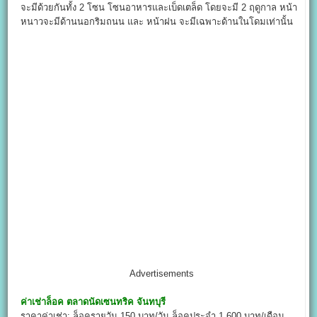
จะมีด้วยกันทั้ง 2 โซน โซนอาหารและเบ็ดเตล็ด โดยจะมี 2 ฤดูกาล หน้า
หนาวจะมีด้านนอกริมถนน และ หน้าฝน จะมีเฉพาะด้านในโดมเท่านั้น
Advertisements
ค่าเช่าล็อค
ตลาดนัดเซนทริค จันทบุรี
ราคาค่าเช่า: ล็อครายวัน 150 บาท/วัน ล็อคประจำ 1,600 บาท/เดือน