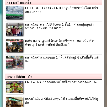
ตลาดนัดแนะนำ
CHILL OUT FOOD CENTER ศูนย์อาหารเปิดใหม่ หน้า
อบจ.อยุธยา
ตลาดนัดอาคาร AIS Tower 1 ชั้น1 , ทำเลกลุ่มลูกค้า
พนักงานออฟฟิศ (เปิดรับร้าน)
เพลิน INDY @แปซิฟิกพาร์ค ศรีราชา “ ตลาดนัด-เปิด
ท้าย ศุกร์ เสาร์ อาทิตย์ ต้นเดือน ”
ตลาดนัดศาลาแดงซอย 1 (เต็นท์สีชมพู) ข้างตึกอื้อจื้อเหลี
ยง
แฟรนไชส์แนะนำ
Chicken RAP ธุรกิจแฟรนไชส์ไก่ทอดน้องกำลังมาแรง
แฟรนไชส์สตาร์บัคส์ ลงทุนยังไง เสนอพื้นที่เช่ายังไงไปดู
กัน