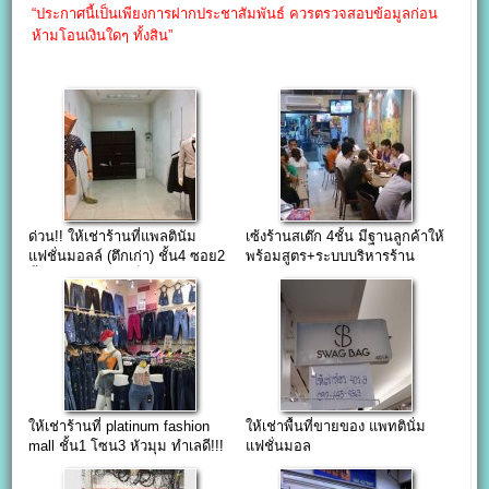
“ประกาศนี้เป็นเพียงการฝากประชาสัมพันธ์ ควรตรวจสอบข้อมูลก่อน
ห้ามโอนเงินใดๆ ทั้งสิน”
ด่วน!! ให้เช่าร้านที่แพลตินัม
เซ้งร้านสเต๊ก 4ชั้น มีฐานลูกค้าให้
แฟชั่นมอลล์ (ตึกเก่า) ชั้น4 ซอย2
พร้อมสูตร+ระบบบริหารร้าน
พื้นที่11.48ตรม.(เต็มห้อง)
ให้เช่าร้านที่ platinum fashion
ให้เช่าพื้นที่ขายของ แพทตินั่ม
mall ชั้น1 โซน3 หัวมุม ทำเลดี!!!
แฟชั่นมอล